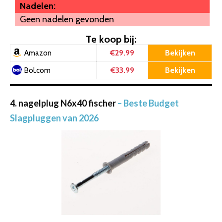
Nadelen:
Geen nadelen gevonden
Te koop bij:
€29.99
Bekijken
Amazon
€33.99
Bekijken
Bol.com
4. nagelplug N6x40 fischer
– Beste Budget
Slagpluggen van 2026