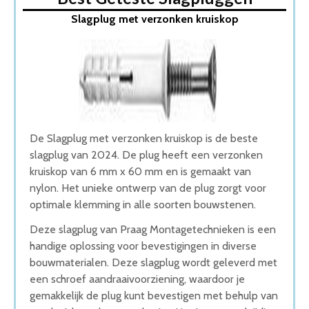
1. Slagplug met verzonken kruiskop
Slagplug met verzonken kruiskop
2. Spit Hit M slagplu
3. Fischer Spijkerplug
4. nagelplug N6x40 fischer
5. Fischer Kunststof slagplugschroef
Wat is de beste Slagpluggen van 2026
1. Beste Slagpluggen van 2026
2. Goede Koop Slagpluggen
3. Goede Prijs-Kwaliteit Slagpluggen
De Slagplug met verzonken kruiskop is de beste
4. Beste Budget Slagpluggen van 2026
slagplug van 2024. De plug heeft een verzonken
5. Fijnste Slagpluggen van 2026
kruiskop van 6 mm x 60 mm en is gemaakt van
Conclusie
nylon. Het unieke ontwerp van de plug zorgt voor
optimale klemming in alle soorten bouwstenen.
Deze slagplug van Praag Montagetechnieken is een
handige oplossing voor bevestigingen in diverse
bouwmaterialen. Deze slagplug wordt geleverd met
een schroef aandraaivoorziening, waardoor je
gemakkelijk de plug kunt bevestigen met behulp van