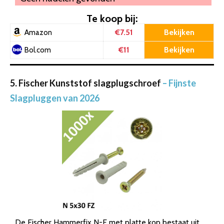
Te koop bij:
€7.51
Bekijken
Amazon
€11
Bekijken
Bol.com
5. Fischer Kunststof slagplugschroef
– Fijnste
Slagpluggen van 2026
De Fischer Hammerfix N-F met platte kop bestaat uit