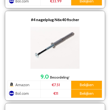
Bol.com
Bekijken
€33.99
#4
nagelplug N6x40 fischer
9.0
Beoordeling
*
Amazon
Bekijken
€7.51
Bol.com
Bekijken
€11