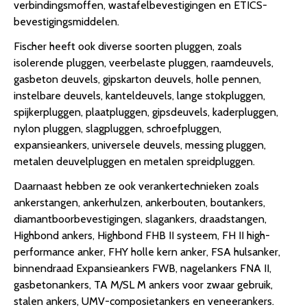
verbindingsmoffen, wastafelbevestigingen en ETICS-
bevestigingsmiddelen.
Fischer heeft ook diverse soorten pluggen, zoals
isolerende pluggen, veerbelaste pluggen, raamdeuvels,
gasbeton deuvels, gipskarton deuvels, holle pennen,
instelbare deuvels, kanteldeuvels, lange stokpluggen,
spijkerpluggen, plaatpluggen, gipsdeuvels, kaderpluggen,
nylon pluggen, slagpluggen, schroefpluggen,
expansieankers, universele deuvels, messing pluggen,
metalen deuvelpluggen en metalen spreidpluggen.
Daarnaast hebben ze ook verankertechnieken zoals
ankerstangen, ankerhulzen, ankerbouten, boutankers,
diamantboorbevestigingen, slagankers, draadstangen,
Highbond ankers, Highbond FHB II systeem, FH II high-
performance anker, FHY holle kern anker, FSA hulsanker,
binnendraad Expansieankers FWB, nagelankers FNA II,
gasbetonankers, TA M/SL M ankers voor zwaar gebruik,
stalen ankers, UMV-composietankers en veneerankers.