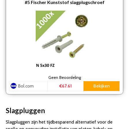
#5
Fischer Kunststof slagplugschroef
Geen
Beoordeling
Bol.com
Bekijken
€67.61
Slagpluggen
Slagpluggen zijn het tijdbesparend alternatief voor de
snelle en eenvoudige installatie van platen, kabel- en