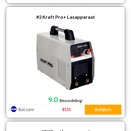
#2
Kraft Pro+ Lasapparaat
9.0
Beoordeling
*
Bol.com
Bekijken
€135