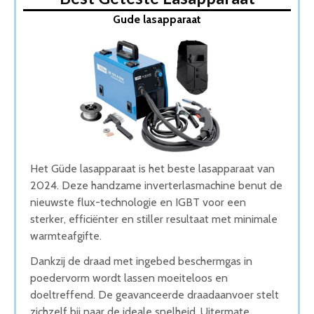
1. Gude lasapparaat
Gude lasapparaat
2. Kraft Pro+ Lasapparaat
3. Kibani Lasapparaat
4. FERM Elektrisch lasapparaat
5. Inverter met Digitaal Display
Wat is de beste Lasapparaat van 2026
1. Beste Lasapparaat van 2026
2. Goede Koop Lasapparaat
3. Fijnste Lasapparaat van 2026
4. Beste Budget Lasapparaat van 2026
Het Güde lasapparaat is het beste lasapparaat van
5. Goede Prijs-Kwaliteit Lasapparaat
2024. Deze handzame inverterlasmachine benut de
Conclusie
nieuwste flux-technologie en IGBT voor een
sterker, efficiënter en stiller resultaat met minimale
warmteafgifte.
Dankzij de draad met ingebed beschermgas in
poedervorm wordt lassen moeiteloos en
doeltreffend. De geavanceerde draadaanvoer stelt
zichzelf bij naar de ideale snelheid. Uitermate