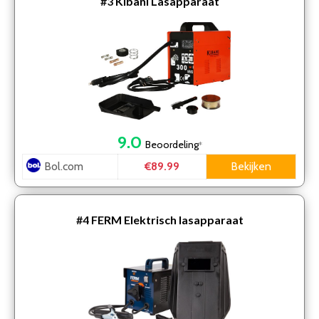
#3
Kibani Lasapparaat
9.0
Beoordeling
*
Bol.com
Bekijken
€89.99
#4
FERM Elektrisch lasapparaat