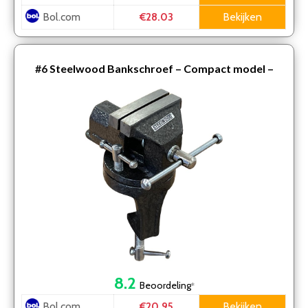
Bol.com
Bekijken
€28.03
#6
Steelwood Bankschroef – Compact model –
Klembereik 0 tot 40 mm – Draaibaar
8.2
Beoordeling
*
Bol.com
Bekijken
€20.95