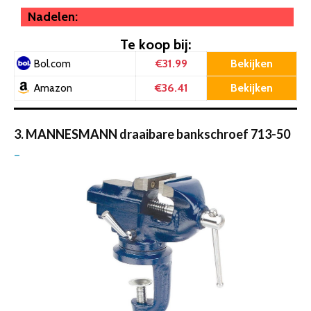
Nadelen:
Te koop bij:
€31.99
Bekijken
Bol.com
€36.41
Bekijken
Amazon
3. MANNESMANN draaibare bankschroef 713-50
–