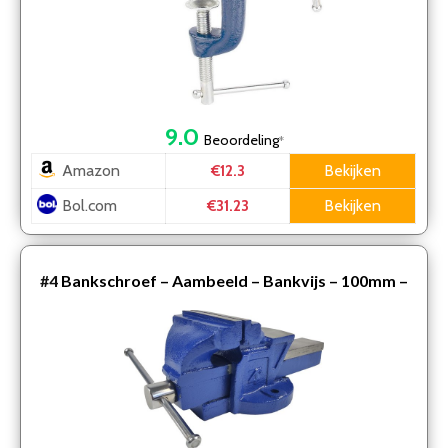
9.0
Beoordeling
*
Amazon
Bekijken
€12.3
Bol.com
Bekijken
€31.23
#4
Bankschroef – Aambeeld – Bankvijs – 100mm –
blauw