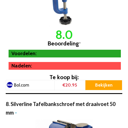
8.0
Beoordeling
*
Voordelen:
Nadelen:
Te koop bij:
€20.95
Bekijken
Bol.com
8. Silverline Tafelbankschroef met draaivoet 50
mm
–