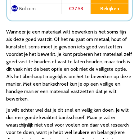
Klembereik 0 tot 40 mm – Draaibaar
€27.53
Bekijken
Bol.com
7. HBM 70 mm multi-hoek verstelbare bankschroef 360
graden draaibaar
8. Silverline Tafelbankschroef met draaivoet 50 mm
Wanneer je een materiaal wilt bewerken is het soms fijn
Conclusie
als deze goed vastzit. Of het nu gaat om metaal, hout of
kunststof, soms moet je gewoon iets goed vastzetten
voordat je het bewerkt. Je kunt proberen het materiaal zelf
goed vast te houden of vast te laten houden, maar toch is
dit vaak niet de best optie en ook niet de veiligste optie.
Als het überhaupt mogelijk is om het te bewerken op deze
manier. Met een bankschroef kun je op een veilige en
handige manier een materiaal vastzetten dat je wilt
bewerken.
Je wilt echter wel dat je dit snel en veilig kan doen. Je wilt
dus een goede kwaliteit bankschroef. Maar je zal er
waarschijnlijk niet veel voor voelen om daar veel research
voor te doen, want je hebt wel leukere en belangrijkere