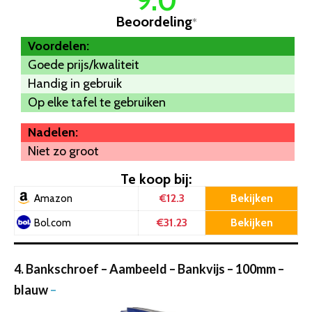
9.0
Beoordeling
*
Voordelen:
Goede prijs/kwaliteit
Handig in gebruik
Op elke tafel te gebruiken
Nadelen:
Niet zo groot
Te koop bij:
€12.3
Bekijken
Amazon
€31.23
Bekijken
Bol.com
4. Bankschroef – Aambeeld – Bankvijs – 100mm –
blauw
–