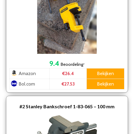
9.4
Beoordeling
*
Amazon
Bekijken
€26.4
Bol.com
Bekijken
€27.53
#2
Stanley Bankschroef 1-83-065 – 100 mm
klembereik – Gietijzer