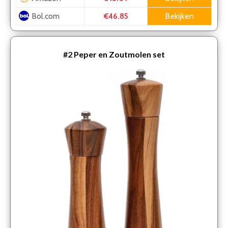
Bol.com
Bekijken
€46.85
#2
Peper en Zoutmolen set