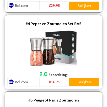
Bol.com
Bekijken
€29.95
#4
Peper en Zoutmolen Set RVS
9.0
Beoordeling
*
Bol.com
Bekijken
€14.95
#5
Peugeot Paris Zoutmolen