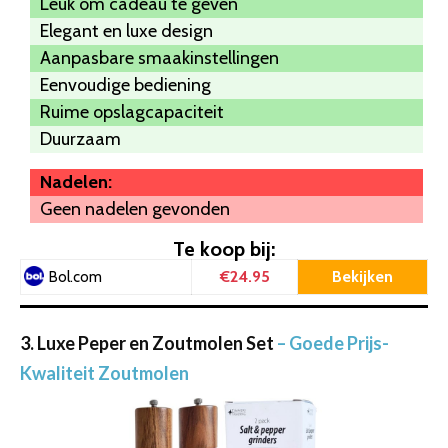
Leuk om cadeau te geven
Elegant en luxe design
Aanpasbare smaakinstellingen
Eenvoudige bediening
Ruime opslagcapaciteit
Duurzaam
Nadelen:
Geen nadelen gevonden
Te koop bij:
€24.95
Bekijken
Bol.com
3. Luxe Peper en Zoutmolen Set
– Goede Prijs-
Kwaliteit Zoutmolen