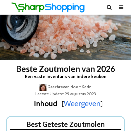
Beste Zoutmolen van 2026
Een vaste inventaris van iedere keuken
Geschreven door: Karin
Laatste Update: 29 augustus 2023
Inhoud
Weergeven
[
]
Best Geteste Zoutmolen
Dit zijn de 5 Beste Zoutmolens Van 2026
Best Geteste Zoutmolen
1. Zoutmolen Derwent Cole & Mason