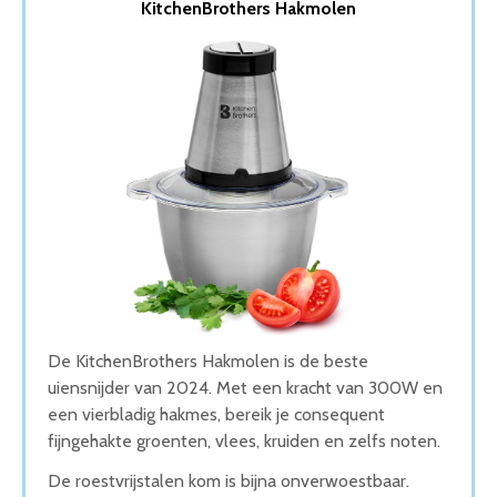
KitchenBrothers Hakmolen
2. Lekro Multifunctionele Groentesnijder
3. SADU Kitchen Groentesnijder
4. Philips Hakmolen
5. Geniet van Gemak Elektrische Uiensnijder
Wat is de beste Uiensnijder van 2026
1. Beste Uiensnijder van 2026
2. Fijnste Uiensnijder van 2026
3. Beste Budget Uiensnijder van 2026
4. Goede Prijs-Kwaliteit Uiensnijder
5. Goede Koop Uiensnijder
Conclusie
De KitchenBrothers Hakmolen is de beste
uiensnijder van 2024. Met een kracht van 300W en
een vierbladig hakmes, bereik je consequent
fijngehakte groenten, vlees, kruiden en zelfs noten.
De roestvrijstalen kom is bijna onverwoestbaar.