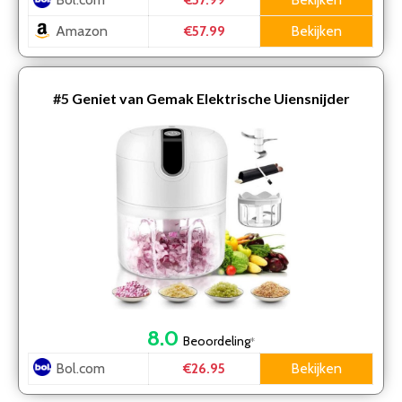
€57.99
Amazon
Bekijken
€57.99
#5
Geniet van Gemak Elektrische Uiensnijder
8.0
Beoordeling
*
Bol.com
Bekijken
€26.95