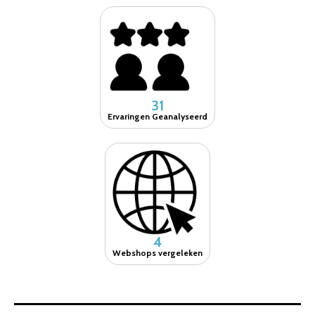
31
Ervaringen Geanalyseerd
4
Webshops vergeleken