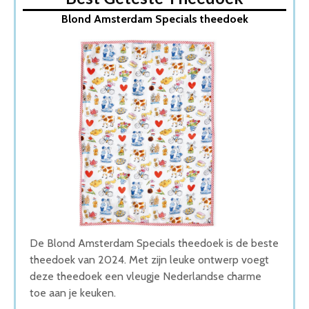
1. Blond Amsterdam Specials theedoek
Blond Amsterdam Specials theedoek
2. Droomtexiel® Theedoeken & Keukendoeken set
3. Walra Theedoeken
4. Theedoeken en Keukendoeken Set
5. DDDDD Honey Theedoek & Keukendoek
Wat is de beste Theedoek van 2026
1. Beste Theedoek van 2026
2. Fijnste Theedoek van 2026
3. Goede Budget Theedoek
4. Goede Koop Theedoek
5. Stijlvolle Theedoek
Conclusie
De Blond Amsterdam Specials theedoek is de beste
theedoek van 2024. Met zijn leuke ontwerp voegt
deze theedoek een vleugje Nederlandse charme
toe aan je keuken.