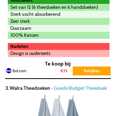
Voordelen:
Set van 12 (6 theedoeken en 6 handdoeken)
Sterk vocht absorberend
Zeer sterk
Duurzaam
100% Katoen
Nadelen:
Design is ouderwets
Te koop bij:
€35
Bekijken
Bol.com
3. Walra Theedoeken
– Goede Budget Theedoek