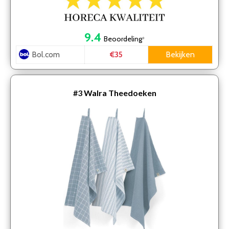
9.4
Beoordeling
*
Bol.com
Bekijken
€35
#3
Walra Theedoeken