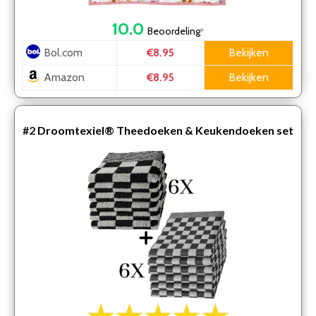
10.0
Beoordeling
*
Bol.com
Bekijken
€8.95
Amazon
Bekijken
€8.95
#2
Droomtexiel® Theedoeken & Keukendoeken set