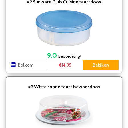
#2
Sunware Club Cuisine taartdoos
9.0
Beoordeling
*
Bol.com
Bekijken
€14.95
#3
Witte ronde taart bewaardoos