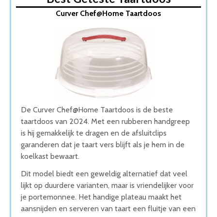
1. Curver Chef@Home Taartdoos
Curver Chef@Home Taartdoos
2. Sunware Club Cuisine taartdoos
3. Witte ronde taart bewaardoos
4. Taart Bewaardoos met Stolp
5. Patisse Taart- en Cupcake Doos
Wat is de beste Taartdoos van 2026
1. Beste Taartdoos van 2026
2. Goede Prijs-Kwaliteit Taartdoos
3. Beste Budget Taartdoos van 2026
4. Fijnste Taartdoos van 2026
De Curver Chef@Home Taartdoos is de beste
5. Goede Koop Taartdoos
taartdoos van 2024. Met een rubberen handgreep
Conclusie
is hij gemakkelijk te dragen en de afsluitclips
garanderen dat je taart vers blijft als je hem in de
koelkast bewaart.
Dit model biedt een geweldig alternatief dat veel
lijkt op duurdere varianten, maar is vriendelijker voor
je portemonnee. Het handige plateau maakt het
aansnijden en serveren van taart een fluitje van een