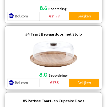
8.6
Beoordeling
*
Bol.com
Bekijken
€21.99
#4
Taart Bewaardoos met Stolp
8.0
Beoordeling
*
Bol.com
Bekijken
€27.5
#5
Patisse Taart- en Cupcake Doos