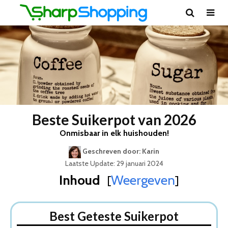
Beste Suikerpot van 2026
Onmisbaar in elk huishouden!
Geschreven door: Karin
Laatste Update: 29 januari 2024
Inhoud
Weergeven
[
]
Best Geteste Suikerpot
Dit zijn de 5 Beste Suikerpotten Van 2026
Best Geteste Suikerpot
1. Riviera Maison Suikerpot