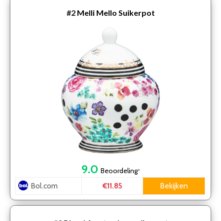
#2
Melli Mello Suikerpot
9.0
Beoordeling
*
Bol.com
Bekijken
€11.85