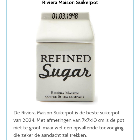
Riviera Maison Suikerpot
2. Melli Mello Suikerpot
3. Blond Amsterdam suikerpot
4. Boerenbont suikerpot
5. Viva Scandinavia Melkkan & Suikerpot
Wat is de beste Suikerpot van 2026
1. Beste Suikerpot van 2026
2. Goede Budget Suikerpot
3. Beste Budget Suikerpot van 2026
4. Stijlvolle Suikerpot
5. Goede Koop Suikerpot
Conclusie
De Riviera Maison Suikerpot is de beste suikerpot
van 2024. Met afmetingen van 7x7x10 cm is de pot
niet te groot, maar wel een opvallende toevoeging
die zeker de aandacht zal trekken.