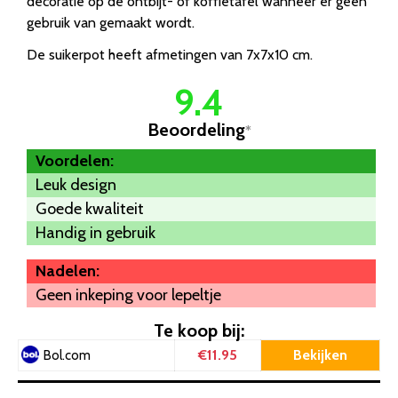
decoratie op de ontbijt- of koffietafel wanneer er geen
gebruik van gemaakt wordt.
De suikerpot heeft afmetingen van 7x7x10 cm.
9.4
Beoordeling
*
Voordelen:
Leuk design
Goede kwaliteit
Handig in gebruik
Nadelen:
Geen inkeping voor lepeltje
Te koop bij:
€11.95
Bekijken
Bol.com