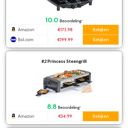
10.0
Beoordeling
*
Amazon
Bekijken
€173.98
Bol.com
Bekijken
€199.99
#2
Princess Steengrill
8.8
Beoordeling
*
Amazon
Bekijken
€54.99