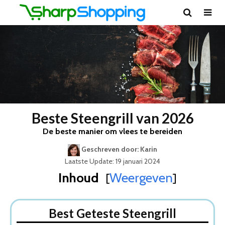
Beste Steengrill van 2026
De beste manier om vlees te bereiden
Geschreven door: Karin
Laatste Update: 19 januari 2024
Inhoud
Weergeven
[
]
Best Geteste Steengrill
Dit zijn de 5 Beste Steengrillen Van 2026
Best Geteste Steengrill
1. Steba RC4Plus Steengrill