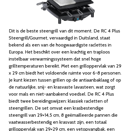
Dit is de beste steengrill van dit moment. De RC 4 Plus
Steengrill/Gourmet, vervaardigd in Duitsland, staat
bekend als een van de hoogwaardigste raclettes in
Europa. Het beschikt over een krachtig en traploos
instelbaar verwarmingssysteem dat snel hoge
grilltemperaturen bereikt. Met een grilloppervlak van 29
x 29 cm biedt het voldoende ruimte voor 6-8 personen.
Je kunt kiezen tussen grillen op de antiaanbaklaag of op
de natuurlijke, snij- en krasvaste lavasteen, wat zorgt
voor mals en niet-aanbakend voedsel. De RC 4 Plus
biedt twee bereidingswijzen: klassiek racletten of
steengrillen. De set omvat een krasbestendige
steengrill van 29×14,5 cm, 8 geëmailleerde pannen die
vaatwasserbestendig en krasvast zijn, een totaal
grilloppervlak van 29×29 cm, een vetopvangbak, een