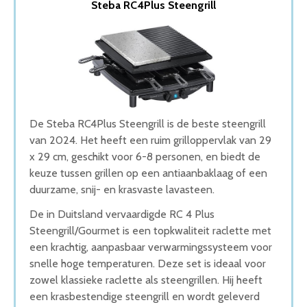
Steba RC4Plus Steengrill
2. Princess Steengrill
3. Princess Stone & Grill
4. Bourgini Raclette Steen Grill
5. Tefal Inox & Design Steengrill
Wat is de beste Steengrill van 2026
1. Beste Steengrill van 2026
2. Goede Koop Steengrill
3. Goede Budget Steengrill
De Steba RC4Plus Steengrill is de beste steengrill
4. Goede Prijs-Kwaliteit Steengrill
van 2024. Het heeft een ruim grilloppervlak van 29
5. Fijnste Steengrill van 2026
x 29 cm, geschikt voor 6-8 personen, en biedt de
Conclusie
keuze tussen grillen op een antiaanbaklaag of een
duurzame, snij- en krasvaste lavasteen.
De in Duitsland vervaardigde RC 4 Plus
Steengrill/Gourmet is een topkwaliteit raclette met
een krachtig, aanpasbaar verwarmingssysteem voor
snelle hoge temperaturen. Deze set is ideaal voor
zowel klassieke raclette als steengrillen. Hij heeft
een krasbestendige steengrill en wordt geleverd