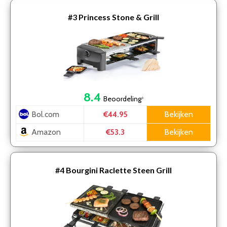
#3
Princess Stone & Grill
8.4
Beoordeling
*
Bol.com
Bekijken
€44.95
Amazon
Bekijken
€53.3
#4
Bourgini Raclette Steen Grill