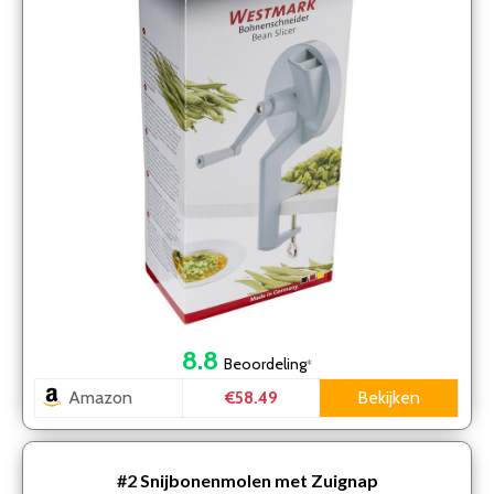
8.8
Beoordeling
*
Amazon
Bekijken
€58.49
#2
Snijbonenmolen met Zuignap