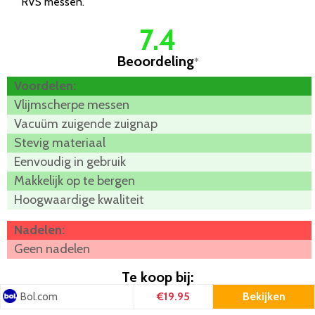
RVS messen.
7.4
Beoordeling
*
Voordelen:
Vlijmscherpe messen
Vacuüm zuigende zuignap
Stevig materiaal
Eenvoudig in gebruik
Makkelijk op te bergen
Hoogwaardige kwaliteit
Nadelen:
Geen nadelen
Te koop bij:
€19.95
Bekijken
Bol.com