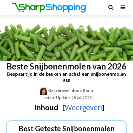
Beste Snijbonenmolen van 2026
Bespaar tijd in de keuken en schaf een snijbonenmolen
aan
Geschreven door: Karin
Laatste Update: 28 juli 2023
Inhoud
Weergeven
[
]
Best Geteste Snijbonenmolen
Dit zijn de 5 Beste Snijbonenmolens Van 2026
Best Geteste Snijbonenmolen
1. Westmark Bonenmalers