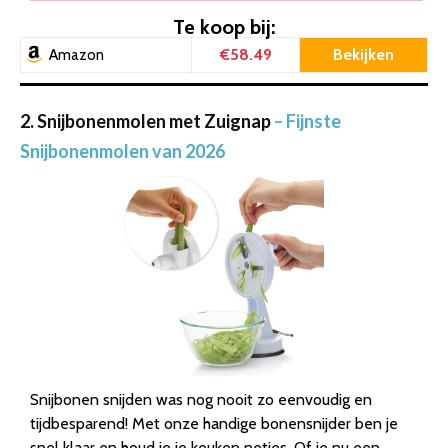
Te koop bij:
€58.49
Bekijken
Amazon
2. Snijbonenmolen met Zuignap
– Fijnste
Snijbonenmolen van 2026
Snijbonen snijden was nog nooit zo eenvoudig en
tijdbesparend! Met onze handige bonensnijder ben je
snel klaar en houd je je keuken netjes. Of je nu een