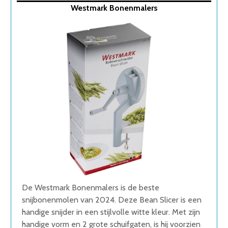
Westmark Bonenmalers
2. Snijbonenmolen met Zuignap
3. Westmark snijbonen snijder
4. Ferodelli® – Snijbonenmolen
5. Westmark Bonenschiller Metaal
Wat is de beste Snijbonenmolen van 2026
1. Beste Snijbonenmolen van 2026
2. Fijnste Snijbonenmolen van 2026
3. Beste Budget Snijbonenmolen van 2026
4. Goede Koop Snijbonenmolen
5. Goede Prijs-Kwaliteit Snijbonenmolen
Conclusie
De Westmark Bonenmalers is de beste
snijbonenmolen van 2024. Deze Bean Slicer is een
handige snijder in een stijlvolle witte kleur. Met zijn
handige vorm en 2 grote schuifgaten, is hij voorzien