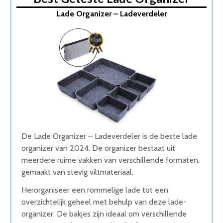
1. Lade Organizer – Ladeverdeler
Lade Organizer – Ladeverdeler
2. KitchenBrothers Ladeverdeler
3. LifeGoods Lade Organizer
4. BROEL Organizer
5. Lade Organizer Set Van 8 Bakken
Wat is de beste Lade Organizer van 2026
1. Beste Lade Organizer van 2026
2. Duurzame Lade Organizer
3. Stijlvolle Lade Organizer
4. Goede Kwaliteit Lade Organizer
5. Beste Budget Lade Organizer van 2026
Conclusie
De Lade Organizer – Ladeverdeler is de beste lade
organizer van 2024. De organizer bestaat uit
meerdere ruime vakken van verschillende formaten,
gemaakt van stevig viltmateriaal.
Herorganiseer een rommelige lade tot een
overzichtelijk geheel met behulp van deze lade-
organizer. De bakjes zijn ideaal om verschillende