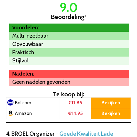
9.0
Beoordeling
*
Voordelen:
Multi inzetbaar
Opvouwbaar
Praktisch
Stijlvol
Nadelen:
Geen nadelen gevonden
Te koop bij:
€11.85
Bekijken
Bol.com
€14.95
Bekijken
Amazon
4. BROEL Organizer
– Goede Kwaliteit Lade