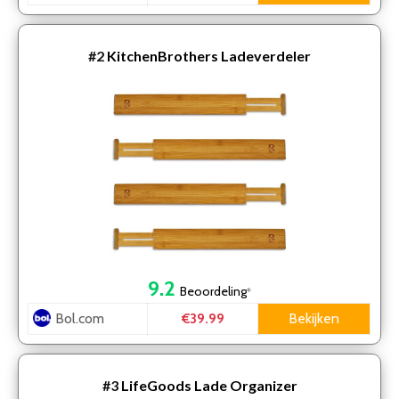
#2
KitchenBrothers Ladeverdeler
9.2
Beoordeling
*
Bol.com
Bekijken
€39.99
#3
LifeGoods Lade Organizer