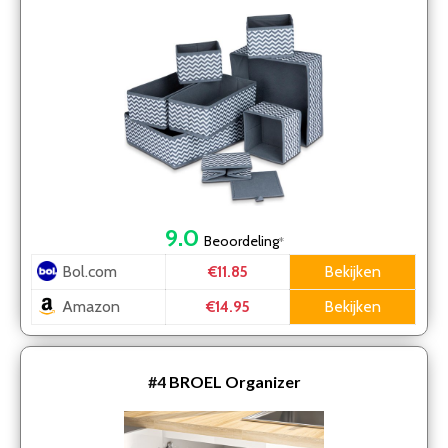
9.0
Beoordeling
*
Bol.com
Bekijken
€11.85
Amazon
Bekijken
€14.95
#4
BROEL Organizer