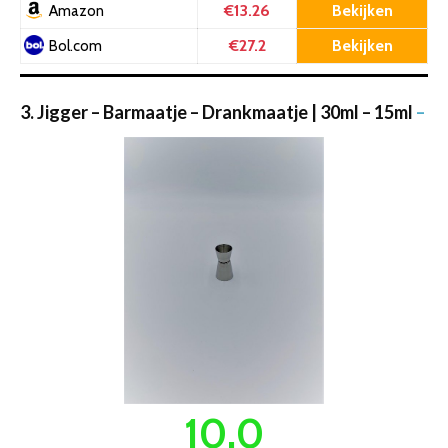
€13.26
Bekijken
Amazon
€27.2
Bekijken
Bol.com
3. Jigger – Barmaatje – Drankmaatje | 30ml – 15ml
–
10.0