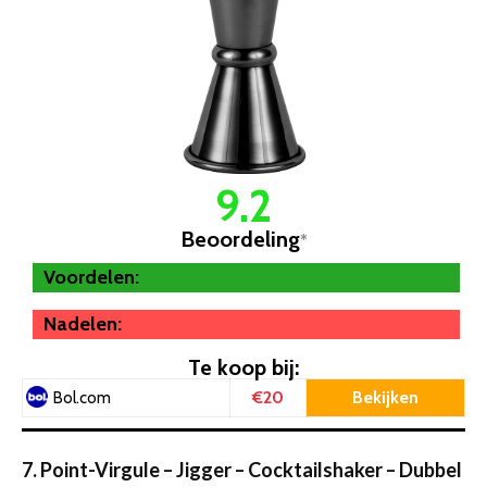
9.2
Beoordeling
*
Voordelen:
Nadelen:
Te koop bij:
€20
Bekijken
Bol.com
7. Point-Virgule – Jigger – Cocktailshaker – Dubbel