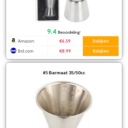
9.4
Beoordeling
*
Amazon
Bekijken
€6.59
Bol.com
Bekijken
€8.99
#5
Barmaat 35/50cc