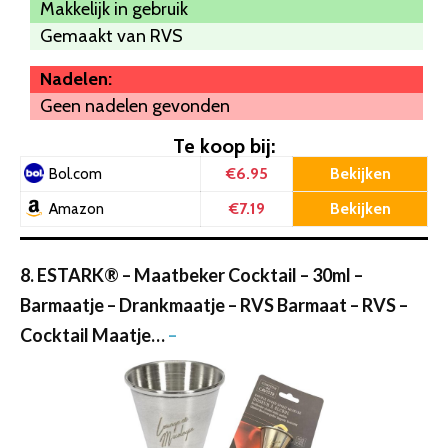
Makkelijk in gebruik
Gemaakt van RVS
Nadelen:
Geen nadelen gevonden
Te koop bij:
€6.95
Bekijken
Bol.com
€7.19
Bekijken
Amazon
8. ESTARK® – Maatbeker Cocktail – 30ml –
Barmaatje – Drankmaatje – RVS Barmaat – RVS –
Cocktail Maatje…
–