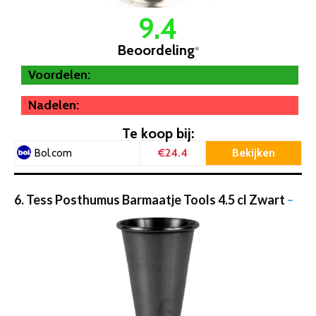
9.4
Beoordeling
*
Voordelen:
Nadelen:
Te koop bij:
€24.4
Bekijken
Bol.com
6. Tess Posthumus Barmaatje Tools 4.5 cl Zwart
–