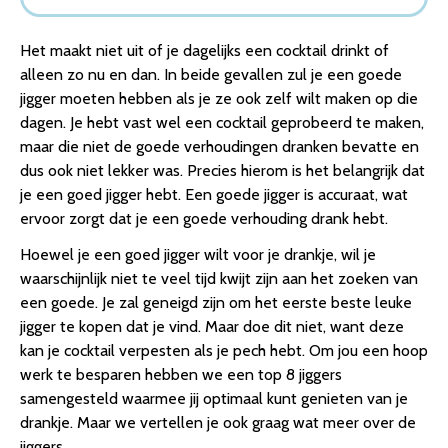
7. Point-Virgule – Jigger – Cocktailshaker – Dubbel
Cocktailmaatje – 30/50ml – Pro gebruik – RVS
Het maakt niet uit of je dagelijks een cocktail drinkt of
8. ESTARK® – Maatbeker Cocktail – 30ml – Barmaatje –
alleen zo nu en dan. In beide gevallen zul je een goede
Drankmaatje – RVS Barmaat – RVS – Cocktail Maatje…
jigger moeten hebben als je ze ook zelf wilt maken op die
Conclusie
dagen. Je hebt vast wel een cocktail geprobeerd te maken,
maar die niet de goede verhoudingen dranken bevatte en
dus ook niet lekker was. Precies hierom is het belangrijk dat
je een goed jigger hebt. Een goede jigger is accuraat, wat
ervoor zorgt dat je een goede verhouding drank hebt.
Hoewel je een goed jigger wilt voor je drankje, wil je
waarschijnlijk niet te veel tijd kwijt zijn aan het zoeken van
een goede. Je zal geneigd zijn om het eerste beste leuke
jigger te kopen dat je vind. Maar doe dit niet, want deze
kan je cocktail verpesten als je pech hebt. Om jou een hoop
werk te besparen hebben we een top 8 jiggers
samengesteld waarmee jij optimaal kunt genieten van je
drankje. Maar we vertellen je ook graag wat meer over de
jiggers.