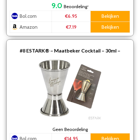
9.0
Beoordeling
*
Bol.com
Bekijken
€6.95
Amazon
Bekijken
€7.19
#8
ESTARK® – Maatbeker Cocktail – 30ml –
Barmaatje – Drankmaatje – RVS Barmaat – RVS –
Cocktail Maatje…
Geen
Beoordeling
Bol.com
Bekijken
€14.95