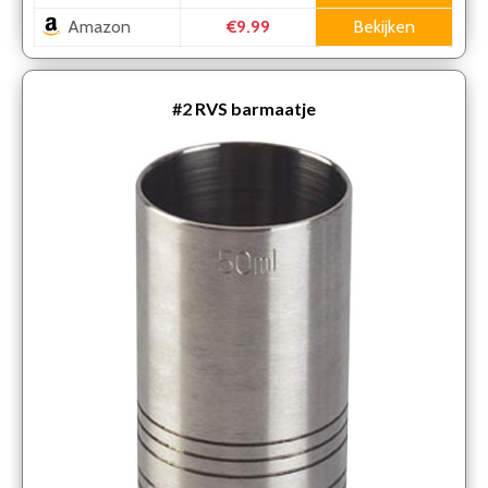
Amazon
Bekijken
€9.99
#2
RVS barmaatje