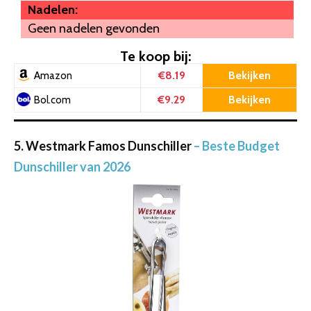
Nadelen:
Geen nadelen gevonden
Te koop bij:
€8.19
Bekijken
Amazon
€9.29
Bekijken
Bol.com
5. Westmark Famos Dunschiller
– Beste Budget
Dunschiller van 2026