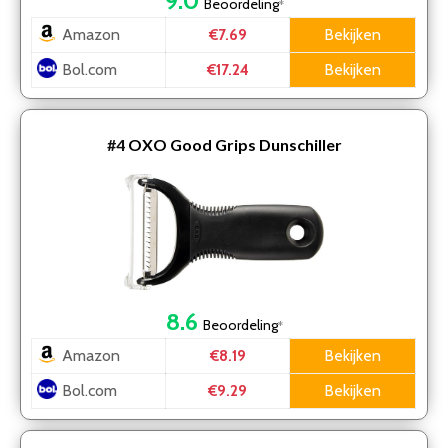
9.0
Beoordeling
*
Amazon
Bekijken
€7.69
Bol.com
Bekijken
€17.24
#4
OXO Good Grips Dunschiller
8.6
Beoordeling
*
Amazon
Bekijken
€8.19
Bol.com
Bekijken
€9.29