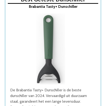
1. Brabantia Tasty+ Dunschiller
Brabantia Tasty+ Dunschiller
2. Victorinox Dunschiller
3. Joseph Joseph Dunschiller
4. OXO Good Grips Dunschiller
5. Westmark Famos Dunschiller
Wat is de beste Dunschiller van 2026
1. Beste Dunschiller van 2026
2. Goede Koop Dunschiller
3. Stijlvolle Dunschiller
4. Goede Prijs-Kwaliteit Dunschiller
5. Beste Budget Dunschiller van 2026
Conclusie
De Brabantia Tasty+ Dunschiller is de beste
dunschiller van 2024. Vervaardigd uit duurzaam
staal, garandeert het een lange levensduur.