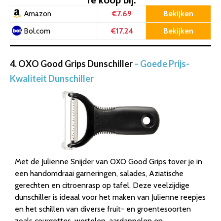
Te koop bij:
€7.69
Bekijken
Amazon
€17.24
Bekijken
Bol.com
4. OXO Good Grips Dunschiller
– Goede Prijs-
Kwaliteit Dunschiller
Met de Julienne Snijder van OXO Good Grips tover je in
een handomdraai garneringen, salades, Aziatische
gerechten en citroenrasp op tafel. Deze veelzijdige
dunschiller is ideaal voor het maken van Julienne reepjes
en het schillen van diverse fruit- en groentesoorten
zoals courgettes, wortelen, aardappelen en