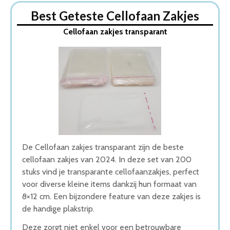
Dit zijn de 5 Beste Cellofaan Zakjes Van 2026
Best Geteste Cellofaan Zakjes
1. Cellofaan zakjes transparant
Cellofaan zakjes transparant
2. Pak met 25 doorzichtige cellofaan zakjes
3. Cellofaan zakjes 200 stuks
4. Creotime Cellofaan Zakjes
5. Cellofaan zakjes met plakstrip
Wat is de beste Cellofaan Zakjes van 2026
1. Cellofaan zakjes transparant
2. Goede Koop Cellofaan Zakjes
3. Goede Prijs-Kwaliteit Cellofaan Zakjes
4. Goede Budget Cellofaan Zakjes
5. Beste Budget Cellofaan Zakjes van 2026
De Cellofaan zakjes transparant zijn de beste
Conclusie
cellofaan zakjes van 2024. In deze set van 200
stuks vind je transparante cellofaanzakjes, perfect
voor diverse kleine items dankzij hun formaat van
8×12 cm. Een bijzondere feature van deze zakjes is
de handige plakstrip.
Deze zorgt niet enkel voor een betrouwbare