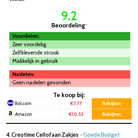
9.2
Beoordeling
*
Voordelen:
Zeer voordelig
Zelfklevende strook
Makkelijk in gebruik
Nadelen:
Geen nadelen gevonden
Te koop bij:
€7.77
Bekijken
Bol.com
€10.53
Bekijken
Amazon
4. Creotime Cellofaan Zakjes
– Goede Budget