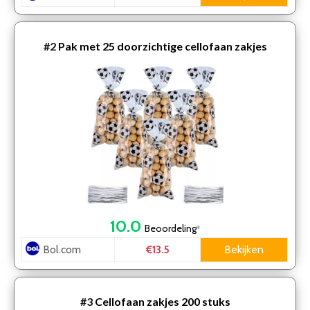
#2
Pak met 25 doorzichtige cellofaan zakjes
10.0
Beoordeling
*
Bol.com
Bekijken
€13.5
#3
Cellofaan zakjes 200 stuks