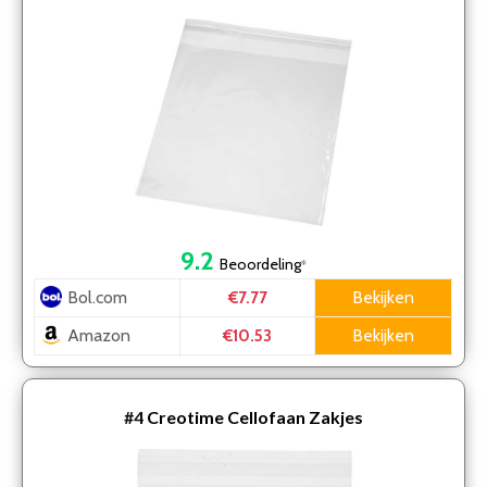
9.2
Beoordeling
*
Bol.com
Bekijken
€7.77
Amazon
Bekijken
€10.53
#4
Creotime Cellofaan Zakjes