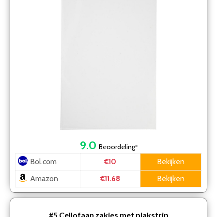
9.0
Beoordeling
*
Bol.com
Bekijken
€10
Amazon
Bekijken
€11.68
#5
Cellofaan zakjes met plakstrip