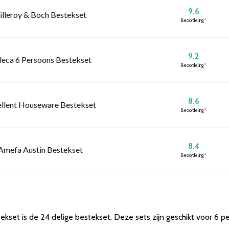
9.6
Villeroy & Boch Bestekset
Beoordeling
*
9.2
leca 6 Persoons Bestekset
Beoordeling
*
8.6
ellent Houseware Bestekset
Beoordeling
*
8.4
 Amefa Austin Bestekset
Beoordeling
*
set is de 24 delige bestekset. Deze sets zijn geschikt voor 6 