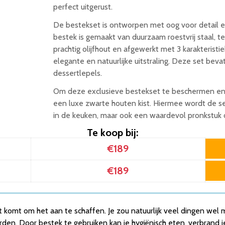
perfect uitgerust.
De bestekset is ontworpen met oog voor detail 
bestek is gemaakt van duurzaam roestvrij staal, ter
prachtig olijfhout en afgewerkt met 3 karakteristie
elegante en natuurlijke uitstraling. Deze set beva
dessertlepels.
Om deze exclusieve bestekset te beschermen en 
een luxe zwarte houten kist. Hiermee wordt de se
in de keuken, maar ook een waardevol pronkstuk o
Te koop bij:
€189
€189
it komt om het aan te schaffen. Je zou natuurlijk veel dingen we
rden. Door bestek te gebruiken kan je hygiënisch eten, verbrand je