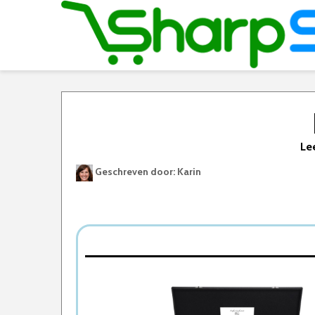
Lee
Geschreven door: Karin
Best Geteste Bestekset
Dit zijn de 5 Beste Besteksets Van 2026
1. Laguiole Bestekset
2. Villeroy & Boch Bestekset
3. Deleca 6 Persoons Bestekset
4. Excellent Houseware Bestekset