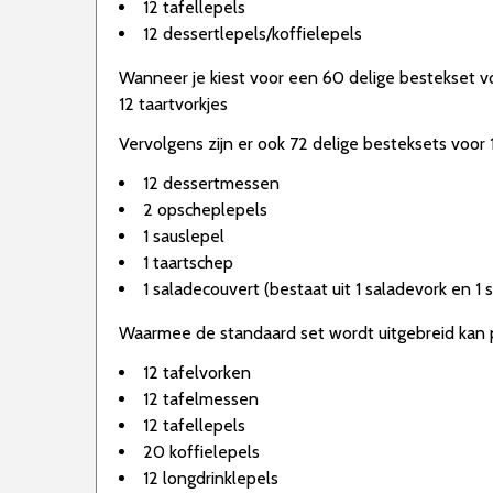
12 tafellepels
12 dessertlepels/koffielepels
Wanneer je kiest voor een 60 delige bestekset v
12 taartvorkjes
Vervolgens zijn er ook 72 delige besteksets voor
12 dessertmessen
2 opscheplepels
1 sauslepel
1 taartschep
1 saladecouvert (bestaat uit 1 saladevork en 1 
Waarmee de standaard set wordt uitgebreid kan pe
12 tafelvorken
12 tafelmessen
12 tafellepels
20 koffielepels
12 longdrinklepels