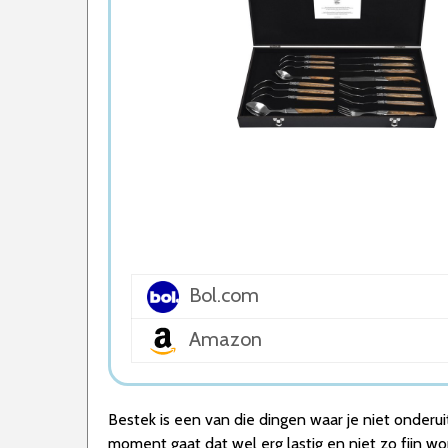
5. Amefa Austin Bestekset
Wat is de beste Bestekset van 2026
1. Beste Bestekset van 2026
2. Goede Koop Bestekset
3. Stijlvolle Bestekset
4. Goede Prijs-Kwaliteit Bestekset
5. Beste Budget Bestekset van 2026
Conclusie
Bol.com
Amazon
Bestek is een van die dingen waar je niet onderu
moment gaat dat wel erg lastig en niet zo fijn wo