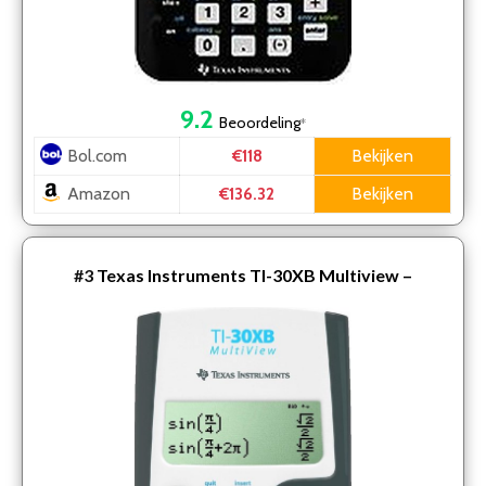
9.2
Beoordeling
*
Bol.com
Bekijken
€118
Amazon
Bekijken
€136.32
#3
Texas Instruments TI-30XB Multiview –
Wetenschappelijke rekenmachine