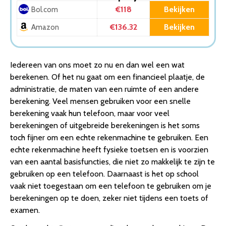
Wetenschappelijke rekenmachine
€118
Bekijken
Bol.com
4. ACROPAQ Rekenmachine groot – 12-cijferig scherm –
€136.32
Bekijken
Amazon
Bureaurekenmachine, Calculator met grote toetsen -…
5. Casio fx-CG50 – Grafische rekenmachine – LCD
kleurenscherm – Voorzien van Nederlandse
Iedereen van ons moet zo nu en dan wel een wat
examenstand
berekenen. Of het nu gaat om een financieel plaatje, de
6. Casio fx-82MS-2 – Wetenschappelijke rekenmachine
administratie, de maten van een ruimte of een andere
7. Texas grafische rekenmachine TI-84 Plus met
berekening. Veel mensen gebruiken voor een snelle
examenfunctie
berekening vaak hun telefoon, maar voor veel
8. Canon rekenmachine LS-88
berekeningen of uitgebreide berekeningen is het soms
Conclusie
toch fijner om een echte rekenmachine te gebruiken. Een
echte rekenmachine heeft fysieke toetsen en is voorzien
van een aantal basisfuncties, die niet zo makkelijk te zijn te
gebruiken op een telefoon. Daarnaast is het op school
vaak niet toegestaan om een telefoon te gebruiken om je
berekeningen op te doen, zeker niet tijdens een toets of
examen.