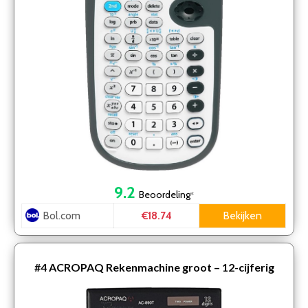
9.2
Beoordeling
*
Bol.com
Bekijken
€18.74
#4
ACROPAQ Rekenmachine groot – 12-cijferig
scherm – Bureaurekenmachine, Calculator met