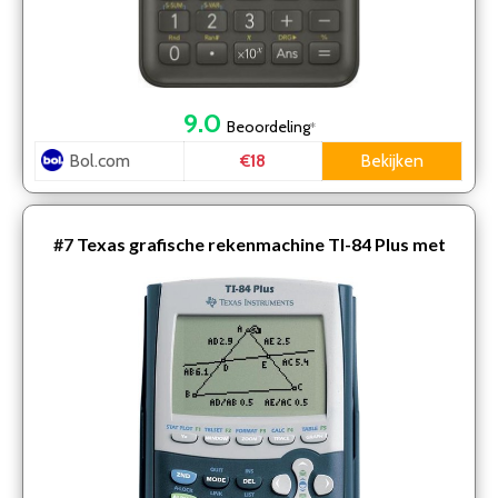
9.0
Beoordeling
*
Bol.com
Bekijken
€18
#7
Texas grafische rekenmachine TI-84 Plus met
examenfunctie