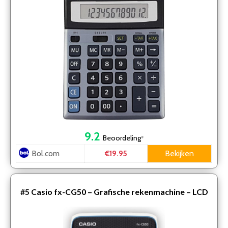
grote toetsen -…
9.2
Beoordeling
*
Bol.com
Bekijken
€19.95
#5
Casio fx-CG50 – Grafische rekenmachine – LCD
kleurenscherm – Voorzien van Nederlandse
examenstand