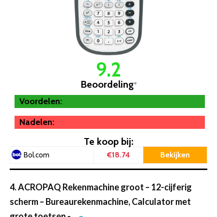
9.2
Beoordeling
*
Voordelen:
Nadelen:
Te koop bij:
€18.74
Bekijken
Bol.com
4. ACROPAQ Rekenmachine groot – 12-cijferig
scherm – Bureaurekenmachine, Calculator met
grote toetsen -…
–