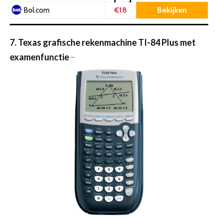
€18
Bekijken
Bol.com
7. Texas grafische rekenmachine TI-84 Plus met
examenfunctie
–