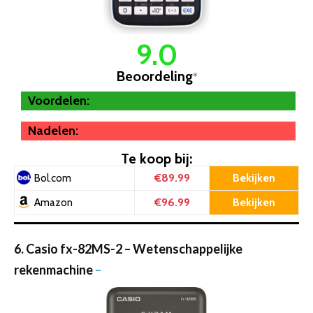
9.0
Beoordeling
*
Voordelen:
Nadelen:
Te koop bij:
€89.99
Bekijken
Bol.com
€96.99
Bekijken
Amazon
6. Casio fx-82MS-2 – Wetenschappelijke
rekenmachine
–