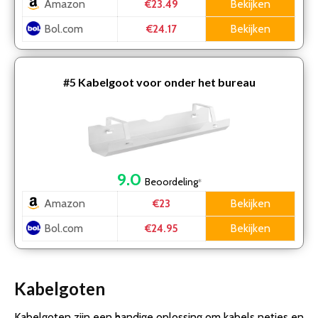
Amazon
Bekijken
€23.49
Bol.com
Bekijken
€24.17
#5
Kabelgoot voor onder het bureau
9.0
Beoordeling
*
Amazon
Bekijken
€23
Bol.com
Bekijken
€24.95
Kabelgoten
Kabelgoten zijn een handige oplossing om kabels netjes en