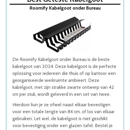
1. Roomify Kabelgoot onder Bureau
Roomify Kabelgoot onder Bureau
2. Lardic Metalen Kabel organiser
3. Kabelgoot Halfrond
4. Hama Alu Kabelgoot
5. Kabelgoot voor onder het bureau
Wat is de beste Kabelgoot van 2026
1. Beste Kabelgoot van 2026
2. Fijnste Kabelgoot van 2026
3. Goede Prijs-Kwaliteit Kabelgoot
De Roomify Kabelgoot onder Bureau is de beste
4. Beste Budget Kabelgoot van 2026
kabelgoot van 2024. Deze kabelgoot is de perfecte
5. Goede Koop Kabelgoot
oplossing voor iedereen die thuis of op kantoor een
Conclusie
georganiseerde werkruimte ambieert. Deze
kabelgoot, met zijn strakke zwarte ontwerp van 42
cm per stuk, wordt geleverd in een set van twee.
Hierdoor kun je ze ofwel naast elkaar bevestigen
voor een totale lengte van 84 cm, of los van elkaar
gebruiken. Let wel, de kabelgoot is niet geschikt
voor bevestiging onder een glazen tafel. Bestel je