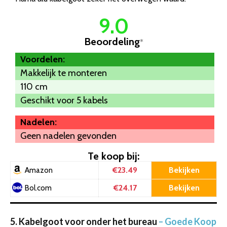
9.0
Beoordeling
*
Voordelen:
Makkelijk te monteren
110 cm
Geschikt voor 5 kabels
Nadelen:
Geen nadelen gevonden
Te koop bij:
€23.49
Bekijken
Amazon
€24.17
Bekijken
Bol.com
5. Kabelgoot voor onder het bureau
– Goede Koop