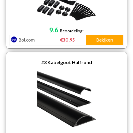
9.6
Beoordeling
*
Bol.com
Bekijken
€30.95
#3
Kabelgoot Halfrond