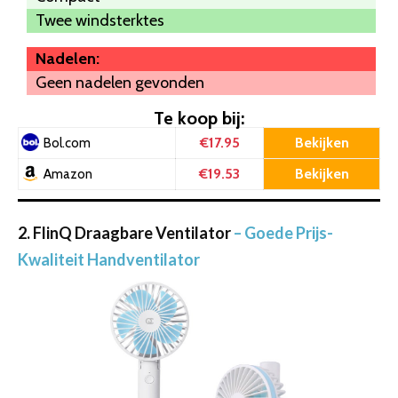
Twee windsterktes
Nadelen:
Geen nadelen gevonden
Te koop bij:
€17.95
Bekijken
Bol.com
€19.53
Bekijken
Amazon
2. FlinQ Draagbare Ventilator
– Goede Prijs-
Kwaliteit Handventilator