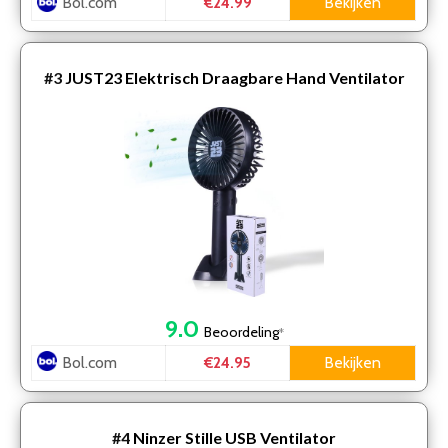
Bol.com
Bekijken
€24.99
#3
JUST23 Elektrisch Draagbare Hand Ventilator
9.0
Beoordeling
*
Bol.com
Bekijken
€24.95
#4
Ninzer Stille USB Ventilator