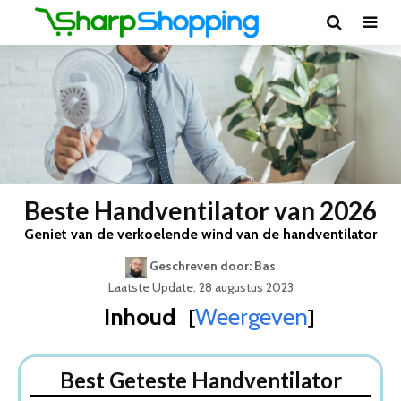
Beste Handventilator van 2026
Geniet van de verkoelende wind van de handventilator
Geschreven door: Bas
Laatste Update: 28 augustus 2023
Inhoud
Weergeven
[
]
Best Geteste Handventilator
Dit zijn de 5 Beste Handventilators Van 2026
Best Geteste Handventilator
1. MikaMax Handventilator