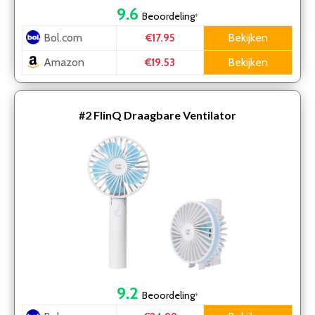
9.6
Beoordeling
*
Bol.com
Bekijken
€17.95
Amazon
Bekijken
€19.53
#2
FlinQ Draagbare Ventilator
9.2
Beoordeling
*