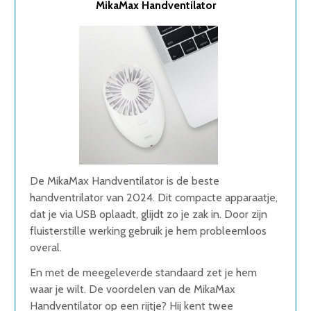
MikaMax Handventilator
2. FlinQ Draagbare Ventilator
3. JUST23 Elektrisch Draagbare Hand Ventilator
4. Ninzer Stille USB Ventilator
5. Handventilator Op Batterij
Wat is de beste Handventilator van 2026
1. Beste Handventilator van 2026
2. Goede Prijs-Kwaliteit Handventilator
3. Duurzame Handventilator
4. Beste Budget Handventilator van 2026
5. Goede Koop Handventilator
Conclusie
De MikaMax Handventilator is de beste
handventrilator van 2024. Dit compacte apparaatje,
dat je via USB oplaadt, glijdt zo je zak in. Door zijn
fluisterstille werking gebruik je hem probleemloos
overal.
En met de meegeleverde standaard zet je hem
waar je wilt. De voordelen van de MikaMax
Handventilator op een rijtje? Hij kent twee