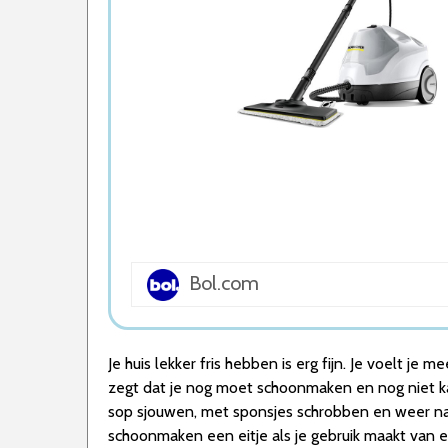
5. STEAM-IT 2 in 1 Stoomreiniger
Wat is de beste Stoomcleaner van 2026
1. Beste Stoomcleaner van 2026
2. Goede Prijs-Kwaliteit Stoomcleaner
3. Beste Budget Stoomcleaner van 2026
4. Fijnste Stoomcleaner van 2026
5. Goede Budget Stoomcleaner
Conclusie
Bol.com
Je huis lekker fris hebben is erg fijn. Je voelt j
zegt dat je nog moet schoonmaken en nog niet ka
sop sjouwen, met sponsjes schrobben en weer nadr
schoonmaken een eitje als je gebruik maakt van 