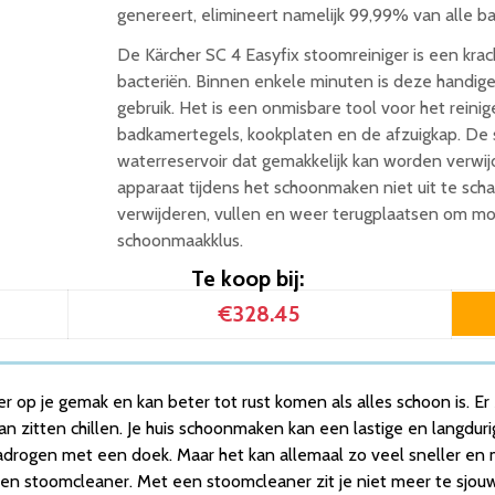
genereert, elimineert namelijk 99,99% van alle bac
De Kärcher SC 4 Easyfix stoomreiniger is een krac
bacteriën. Binnen enkele minuten is deze handi
gebruik. Het is een onmisbare tool voor het reini
badkamertegels, kookplaten en de afzuigkap. De 
waterreservoir dat gemakkelijk kan worden verwijd
apparaat tijdens het schoonmaken niet uit te scha
verwijderen, vullen en weer terugplaatsen om mo
schoonmaakklus.
Te koop bij:
€328.45
e meer op je gemak en kan beter tot rust komen als alles schoon is. 
n zitten chillen. Je huis schoonmaken kan een lastige en langdur
ogen met een doek. Maar het kan allemaal zo veel sneller en makke
een stoomcleaner. Met een stoomcleaner zit je niet meer te sjou