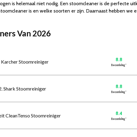
n is helemaal niet nodig. Een stoomcleaner is de perfecte uitk
 stoomcleaner is en welke soorten er zijn. Daarnaast hebben we
aners Van 2026
8.8
. Karcher Stoomreiniger
Beoordeling
*
8.8
2. Shark Stoomreiniger
Beoordeling
*
8.4
heit CleanTenso Stoomreiniger
Beoordeling
*