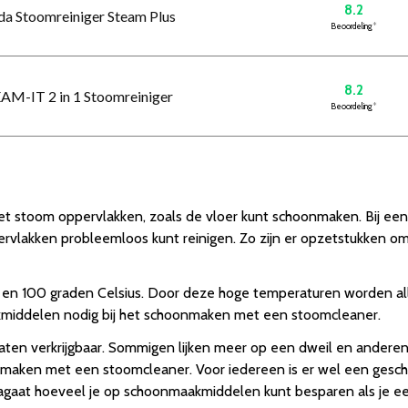
8.2
eda Stoomreiniger Steam Plus
Beoordeling
*
8.2
EAM-IT 2 in 1 Stoomreiniger
Beoordeling
*
 stoom oppervlakken, zoals de vloer kunt schoonmaken. Bij een 
rvlakken probleemloos kunt reinigen. Zo zijn er opzetstukken om
n 100 graden Celsius. Door deze hoge temperaturen worden alle 
kmiddelen nodig bij het schoonmaken met een stoomcleaner.
aten verkrijgbaar. Sommigen lijken meer op een dweil en andere
nmaken met een stoomcleaner. Voor iedereen is er wel een gesch
 je nagaat hoeveel je op schoonmaakmiddelen kunt besparen als je e