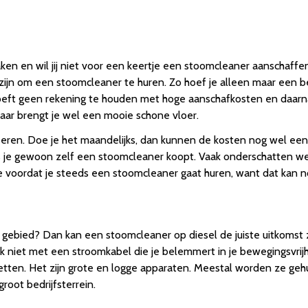
 en wil jij niet voor een keertje een stoomcleaner aanschaffen. 
jn om een stoomcleaner te huren. Zo hoef je alleen maar een be
eft geen rekening te houden met hoge aanschafkosten en daarnaa
ar brengt je wel een mooie schone vloer.
tvoeren. Doe je het maandelijks, dan kunnen de kosten nog wel een
ls je gewoon zelf een stoomcleaner koopt. Vaak onderschatten 
 voordat je steeds een stoomcleaner gaat huren, want dat kan n
l gebied? Dan kan een stoomcleaner op diesel de juiste uitkomst z
ok niet met een stroomkabel die je belemmert in je bewegingsvrijh
etten. Het zijn grote en logge apparaten. Meestal worden ze geh
oot bedrijfsterrein.