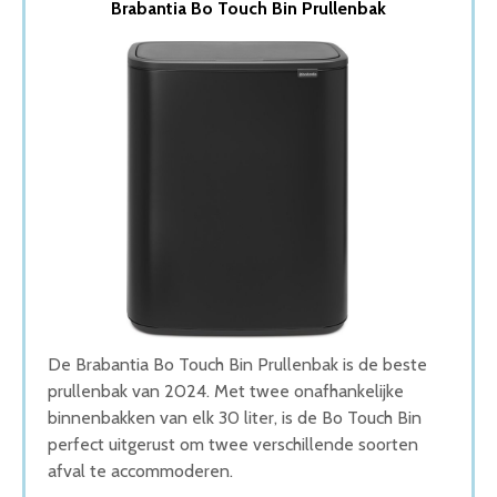
Brabantia Bo Touch Bin Prullenbak
2. Brabantia NewIcon Prullenbak
3. Homra Maxer Prullenbak
4. Curver Decobin Prullenbak
5. EKO E-Cube Prullenbak
Wat is de beste Prullenbak van 2026
1. Beste Prullenbak van 2026
2. Stijlvolle Prullenbak
3. Grote Prullenbak
4. Beste Budget Prullenbak van 2026
5. Goede Koop Prullenbak
Conclusie
De Brabantia Bo Touch Bin Prullenbak is de beste
prullenbak van 2024. Met twee onafhankelijke
binnenbakken van elk 30 liter, is de Bo Touch Bin
perfect uitgerust om twee verschillende soorten
afval te accommoderen.