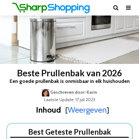
Beste Prullenbak van 2026
Een goede prullenbak is onmisbaar in elk huishouden
Geschreven door: Karin
Laatste Update: 17 juli 2023
Inhoud
Weergeven
[
]
Best Geteste Prullenbak
Dit zijn de 5 Beste Prullenbakken Van 2026
Best Geteste Prullenbak
1. Brabantia Bo Touch Bin Prullenbak