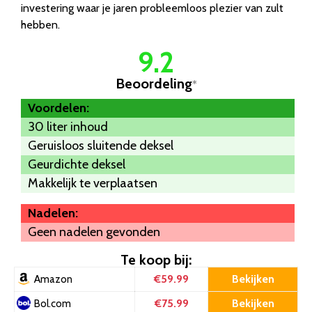
investering waar je jaren probleemloos plezier van zult
hebben.
9.2
Beoordeling
*
Voordelen:
30 liter inhoud
Geruisloos sluitende deksel
Geurdichte deksel
Makkelijk te verplaatsen
Nadelen:
Geen nadelen gevonden
Te koop bij:
€59.99
Bekijken
Amazon
€75.99
Bekijken
Bol.com