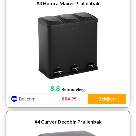
#3
Homra Maxer Prullenbak
8.8
Beoordeling
*
Bol.com
Bekijken
€114.95
#4
Curver Decobin Prullenbak