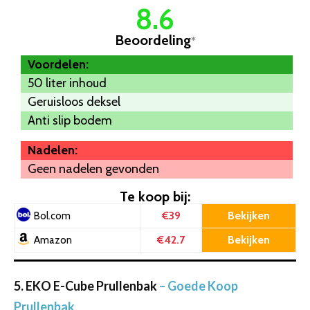
8.6
Beoordeling
*
Voordelen:
50 liter inhoud
Geruisloos deksel
Anti slip bodem
Nadelen:
Geen nadelen gevonden
Te koop bij:
€39
Bekijken
Bol.com
€42.7
Bekijken
Amazon
5. EKO E-Cube Prullenbak
– Goede Koop
Prullenbak