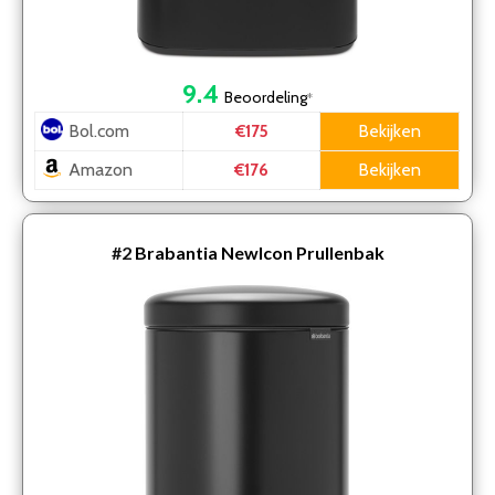
9.4
Beoordeling
*
Bol.com
Bekijken
€175
Amazon
Bekijken
€176
#2
Brabantia NewIcon Prullenbak