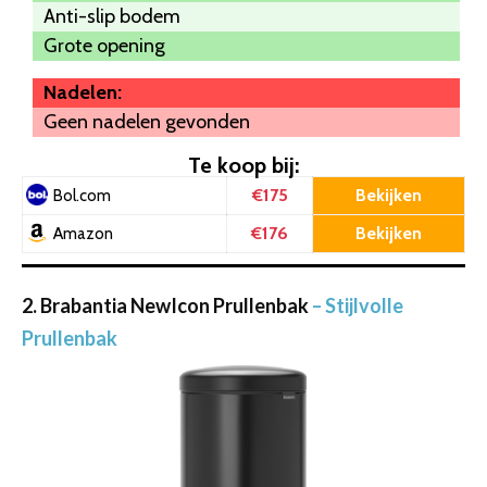
Anti-slip bodem
Grote opening
Nadelen:
Geen nadelen gevonden
Te koop bij:
€175
Bekijken
Bol.com
€176
Bekijken
Amazon
2. Brabantia NewIcon Prullenbak
– Stijlvolle
Prullenbak