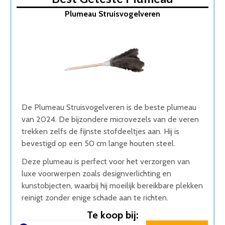
1. Plumeau Struisvogelveren
Plumeau Struisvogelveren
2. VAIVE Plumeau uitschuifbaar
3. Vannons Plumeau
4. Luxe plumeaux met schroefsteel
5. Swiffer Duster Stofmagneet
Wat is de beste Plumeau van 2026
1. Beste Plumeau van 2026
2. Goede Koop Plumeau
3. Beste Budget Plumeau van 2026
De Plumeau Struisvogelveren is de beste plumeau
4. Goede Prijs-Kwaliteit Plumeau
van 2024. De bijzondere microvezels van de veren
5. Fijnste Plumeau van 2026
trekken zelfs de fijnste stofdeeltjes aan. Hij is
Conclusie
bevestigd op een 50 cm lange houten steel.
Deze plumeau is perfect voor het verzorgen van
luxe voorwerpen zoals designverlichting en
kunstobjecten, waarbij hij moeilijk bereikbare plekken
reinigt zonder enige schade aan te richten.
Te koop bij: