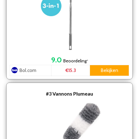
9.0
Beoordeling
*
Bol.com
Bekijken
€15.3
#3
Vannons Plumeau