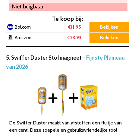
Niet buigbaar
Te koop bij:
€11.95
Bekijken
Bol.com
€23.93
Bekijken
Amazon
5. Swiffer Duster Stofmagneet
– Fijnste Plumeau
van 2026
De Swiffer Duster maakt van afstoffen een fluitje van
een cent. Deze soepele en gebruiksvriendelijke tool