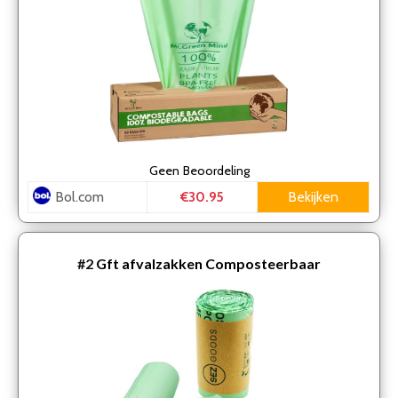
Geen
Beoordeling
Bol.com
Bekijken
€30.95
#2
Gft afvalzakken Composteerbaar