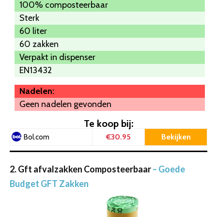
100% composteerbaar
Sterk
60 liter
60 zakken
Verpakt in dispenser
EN13432
Nadelen:
Geen nadelen gevonden
Te koop bij:
€30.95
Bekijken
Bol.com
2. Gft afvalzakken Composteerbaar
– Goede
Budget GFT Zakken