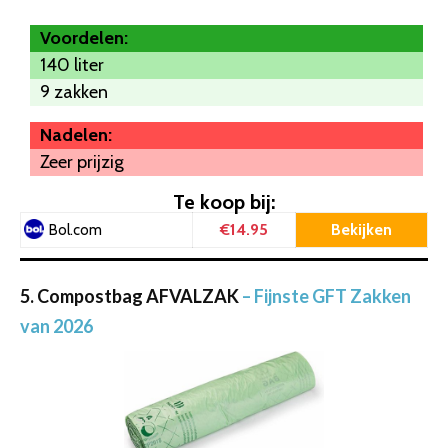
Voordelen:
140 liter
9 zakken
Nadelen:
Zeer prijzig
Te koop bij:
€14.95
Bekijken
Bol.com
5. Compostbag AFVALZAK
– Fijnste GFT Zakken
van 2026