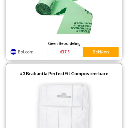
Geen
Beoordeling
Bol.com
Bekijken
€17.5
#3
Brabantia PerfectFit Composteerbare
Vuilniszakken