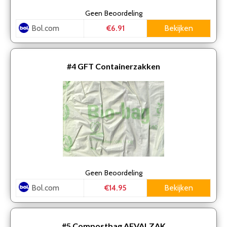
Geen
Beoordeling
Bol.com
Bekijken
€6.91
#4
GFT Containerzakken
Geen
Beoordeling
Bol.com
Bekijken
€14.95
#5
Compostbag AFVALZAK