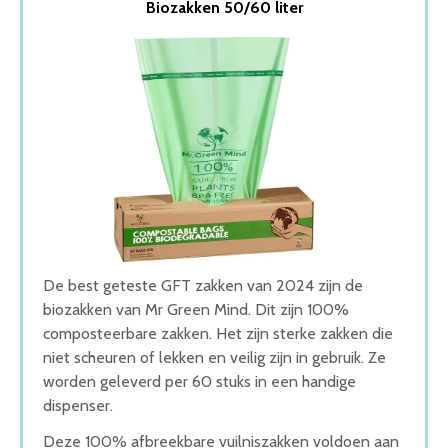
Biozakken 50/60 liter
2. Gft afvalzakken Composteerbaar
3. Brabantia PerfectFit Composteerbare Vuilniszakken
4. GFT Containerzakken
5. Compostbag AFVALZAK
Wat is de beste GFT Zakken van 2026
1. Beste GFT Zakken van 2026
2. Goede Budget GFT Zakken
3. Goede Koop GFT Zakken
4. Goede Prijs-Kwaliteit GFT Zakken
5. Fijnste GFT Zakken van 2026
Conclusie
De best geteste GFT zakken van 2024 zijn de
biozakken van Mr Green Mind. Dit zijn 100%
composteerbare zakken. Het zijn sterke zakken die
niet scheuren of lekken en veilig zijn in gebruik. Ze
worden geleverd per 60 stuks in een handige
dispenser.
Deze 100% afbreekbare vuilniszakken voldoen aan