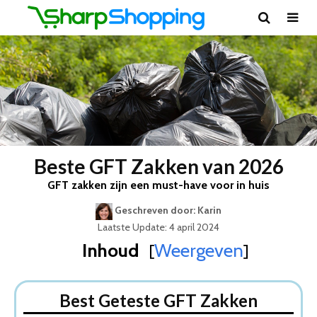
Beste GFT Zakken van 2026
GFT zakken zijn een must-have voor in huis
Geschreven door: Karin
Laatste Update: 4 april 2024
Inhoud
Weergeven
[
]
Best Geteste GFT Zakken
Dit zijn de 5 Beste GFT Zakken Van 2026
Best Geteste GFT Zakken
1. Biozakken 50/60 liter