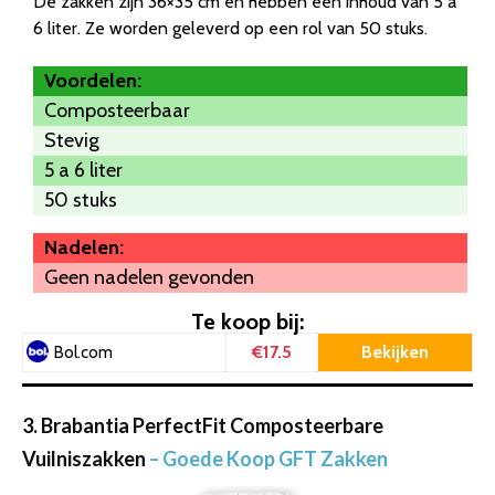
De zakken zijn 36×35 cm en hebben een inhoud van 5 a
6 liter. Ze worden geleverd op een rol van 50 stuks.
Voordelen:
Composteerbaar
Stevig
5 a 6 liter
50 stuks
Nadelen:
Geen nadelen gevonden
Te koop bij:
€17.5
Bekijken
Bol.com
3. Brabantia PerfectFit Composteerbare
Vuilniszakken
– Goede Koop GFT Zakken