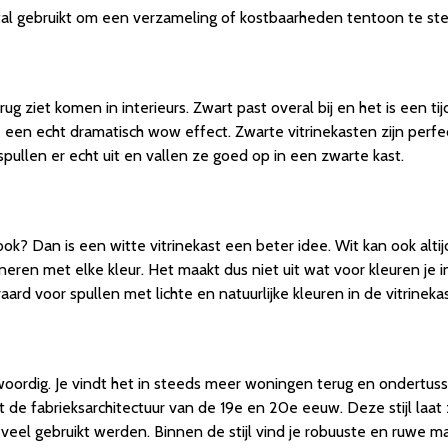
stal gebruikt om een verzameling of kostbaarheden tentoon te ste
g ziet komen in interieurs. Zwart past overal bij en het is een tijd
r je een echt dramatisch wow effect. Zwarte vitrinekasten zijn pe
spullen er echt uit en vallen ze goed op in een zwarte kast.
ook? Dan is een witte vitrinekast een beter idee. Wit kan ook altijd 
neren met elke kleur. Het maakt dus niet uit wat voor kleuren je i
raard voor spullen met lichte en natuurlijke kleuren in de vitrinekas
enwoordig. Je vindt het in steeds meer woningen terug en ondertus
 uit de fabrieksarchitectuur van de 19e en 20e eeuw. Deze stijl la
jd veel gebruikt werden. Binnen de stijl vind je robuuste en ruwe