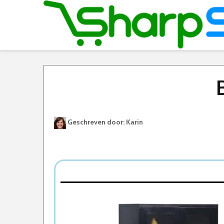
Geschreven door: Karin
Best Geteste Vitrinekast
Dit zijn de 5 Beste Vitrinekasten Van 2026
1. MaximaVida vitrine kast
2. VCM Houten Glas Hangende Vitrine
3. VCM Wandvitrine Hangend
4. Vitrinekast Monaco