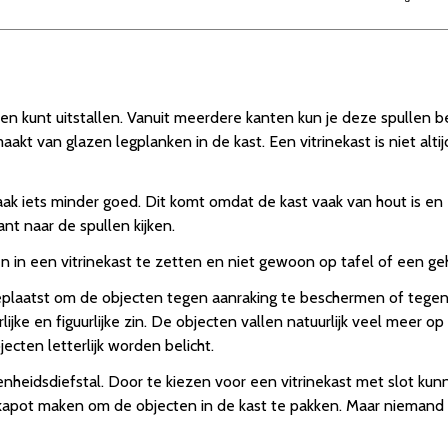
llen kunt uitstallen. Vanuit meerdere kanten kun je deze spullen be
akt van glazen legplanken in de kast. Een vitrinekast is niet alt
aak iets minder goed. Dit komt omdat de kast vaak van hout is en 
ant naar de spullen kijken.
n in een vitrinekast te zetten en niet gewoon op tafel of een ge
laatst om de objecten tegen aanraking te beschermen of tegen st
erlijke en figuurlijke zin. De objecten vallen natuurlijk veel meer o
jecten letterlijk worden belicht.
heidsdiefstal. Door te kiezen voor een vitrinekast met slot kun
lijk kapot maken om de objecten in de kast te pakken. Maar nieman