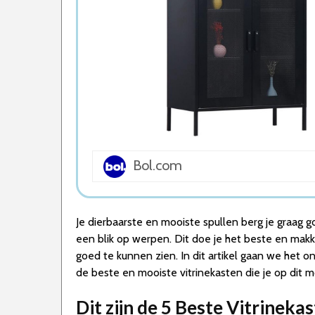
5. vidaXL Vitrinekast
Wat is de beste Vitrinekast van 2026
1. Beste Vitrinekast van 2026
2. Beste Budget Vitrinekast van 2026
3. Goede Prijs-Kwaliteit Vitrinekast
4. Goede Koop Vitrinekast
5. Duurzame Vitrinekast
Conclusie
Bol.com
Je dierbaarste en mooiste spullen berg je graag 
een blik op werpen. Dit doe je het beste en makkel
goed te kunnen zien. In dit artikel gaan we het
de beste en mooiste vitrinekasten die je op dit m
Dit zijn de 5 Beste Vitrinek