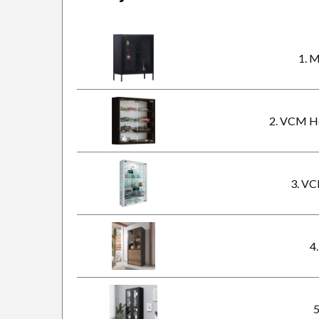
1. M
2. VCM Ho
3. VC
4
5