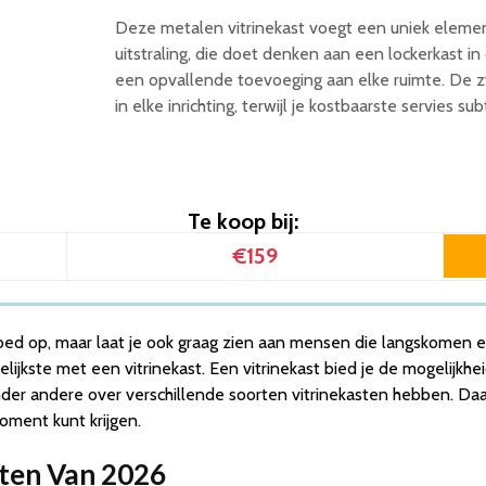
Deze metalen vitrinekast voegt een uniek element 
uitstraling, die doet denken aan een lockerkast in
een opvallende toevoeging aan elke ruimte. De zw
in elke inrichting, terwijl je kostbaarste servies s
Te koop bij:
€159
goed op, maar laat je ook graag zien aan mensen die langskomen en
ijkste met een vitrinekast. Een vitrinekast bied je de mogelijkhei
 onder andere over verschillende soorten vitrinekasten hebben.
oment kunt krijgen.
asten Van 2026