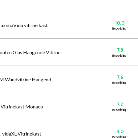
10.0
aximaVida vitrine kast
Beoordeling
*
7.8
uten Glas Hangende Vitrine
Beoordeling
*
7.6
M Wandvitrine Hangend
Beoordeling
*
7.2
. Vitrinekast Monaco
Beoordeling
*
4.0
. vidaXL Vitrinekast
Beoordeling
*