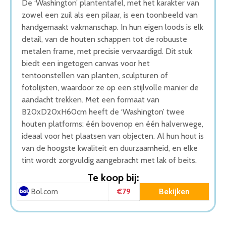
De ‘Washington’ plantentafel, met het karakter van
zowel een zuil als een pilaar, is een toonbeeld van
handgemaakt vakmanschap. In hun eigen loods is elk
detail, van de houten schappen tot de robuuste
metalen frame, met precisie vervaardigd. Dit stuk
biedt een ingetogen canvas voor het
tentoonstellen van planten, sculpturen of
fotolijsten, waardoor ze op een stijlvolle manier de
aandacht trekken. Met een formaat van
B20xD20xH60cm heeft de ‘Washington’ twee
houten platforms: één bovenop en één halverwege,
ideaal voor het plaatsen van objecten. Al hun hout is
van de hoogste kwaliteit en duurzaamheid, en elke
tint wordt zorgvuldig aangebracht met lak of beits.
Te koop bij:
€79
Bekijken
Bol.com