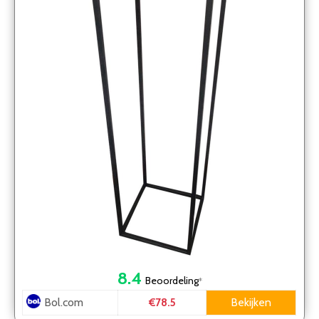
8.4
Beoordeling
*
Bol.com
Bekijken
€78.5