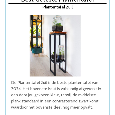
1. Plantentafel Zuil
Plantentafel Zuil
2. DMQ Industriele Zuil Plantentafel
3. Lifa Living Moderne Plantentafel
4. Mica Decorations Goa Bijzettafel
5. In & Out Deco plantentafel
Wat is de beste Plantentafel van 2026
1. Beste Plantentafel van 2026
2. Goede Prijs-Kwaliteit Plantentafel
3. Beste Budget Plantentafel van 2026
4. Fijnste Plantentafel van 2026
5. Stijlvolle Plantentafel
Conclusie
De Plantentafel Zuil is de beste plantentafel van
2024. Het bovenste hout is vakkundig afgewerkt in
een door jou gekozen kleur, terwijl de middelste
plank standaard in een contrasterend zwart komt,
waardoor het bovenste deel nog meer opvalt.