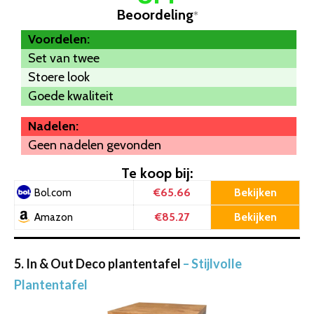
Beoordeling
*
Voordelen:
Set van twee
Stoere look
Goede kwaliteit
Nadelen:
Geen nadelen gevonden
Te koop bij:
€65.66
Bekijken
Bol.com
€85.27
Bekijken
Amazon
5. In & Out Deco plantentafel
– Stijlvolle
Plantentafel