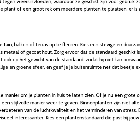
 tegen weersinvloeden, waardoor ze geschikt zijn voor gebruik z
 plant of een groot rek om meerdere planten te plaatsen, er is 
 tuin, balkon of terras op te fleuren. Kies een stevige en duurz
metaal of gecoat hout. Zorg ervoor dat de standaard geschikt i
Let ook op het gewicht van de standaard, zodat hij niet kan omwaa
ge en groene sfeer, en geef je je buitenruimte net dat beetje ext
manier om je planten in huis te laten zien. Of je nu een grote o
een stijlvolle manier weer te geven. Binnenplanten zijn niet alle
verbeteren van de luchtkwaliteit en het verminderen van stress. 
isueel interessanter. Kies een plantenstandaard die past bij jouw p