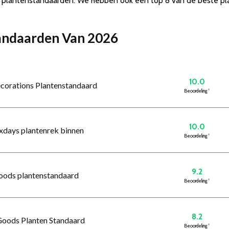
n plantenstandaarden. We hebben ook een top 8 van de beste pl
standaarden Van 2026
10.0
corations Plantenstandaard
Beoordeling
*
10.0
axdays plantenrek binnen
Beoordeling
*
9.2
oods plantenstandaard
Beoordeling
*
8.2
eGoods Planten Standaard
Beoordeling
*