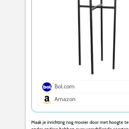
5. Plantenstandaard Somero
Wat is de beste Plantenstandaard van 2026
1. Beste Plantenstandaard van 2026
2. Stijlvolle Plantenstandaard
3. Duurzame Plantenstandaard
4. Beste Budget Plantenstandaard van 202
5. Goede Prijs-Kwaliteit Plantenstandaard
Conclusie
Bol.com
Amazon
Maak je inrichting nog mooier door met hoogte te