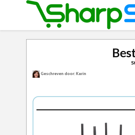
Bes
S
Geschreven door: Karin
Best Geteste Plantenstandaard
Dit zijn de 5 Beste Plantenstandaarden Van 
1. Mica Decorations Plantenstandaard
2. Relaxdays plantenrek binnen
3. Cgoods plantenstandaard
4. LifeGoods Planten Standaard