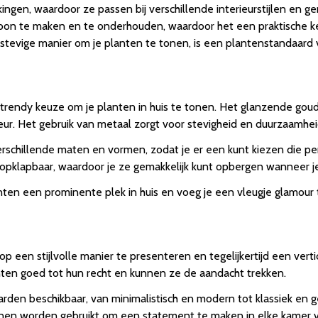
kingen, waardoor ze passen bij verschillende interieurstijlen en 
choon te maken en te onderhouden, waardoor het een praktische k
en stevige manier om je planten te tonen, is een plantenstandaar
n trendy keuze om je planten in huis te tonen. Het glanzende gou
ieur. Het gebruik van metaal zorgt voor stevigheid en duurzaamh
schillende maten en vormen, zodat je er een kunt kiezen die perfec
pklapbaar, waardoor je ze gemakkelijk kunt opbergen wanneer je 
en een prominente plek in huis en voeg je een vleugje glamour to
 een stijlvolle manier te presenteren en tegelijkertijd een verti
en goed tot hun recht en kunnen ze de aandacht trekken.
den beschikbaar, van minimalistisch en modern tot klassiek en ged
en worden gebruikt om een ​​statement te maken in elke kamer va