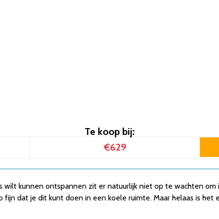
t Wifi – 12000 BTU – Airconditioning – Geschikt voor Ontvoch…
1 functie – Wit
 – ZEER ENERGIEZUINIG EN STIL DOOR INVERTER TECHNIEK- WIFI 
ioner met afstandsbediening – 7000 BTU – Energie klasse A – V
 kw – Nieuwste model
kW – 12000 BTU
’s – Airconditioning – Airco met verwarmingsfunctie – Wit
in 1 – Afstandsbediening – Raamafdichtingskit
t Wifi – 12000 BTU – Airconditioning – Geschikt voor Ontvoch…
1 functie – Wit
Te koop bij:
 – ZEER ENERGIEZUINIG EN STIL DOOR INVERTER TECHNIEK- WIFI 
ioner met afstandsbediening – 7000 BTU – Energie klasse A – V
€629
 wilt kunnen ontspannen zit er natuurlijk niet op te wachten om in
ijn dat je dit kunt doen in een koele ruimte. Maar helaas is het ec