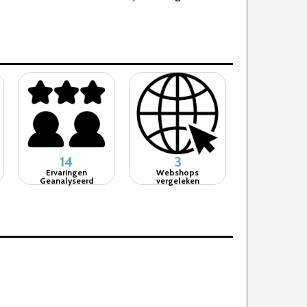
14
3
Ervaringen
Webshops
Geanalyseerd
vergeleken