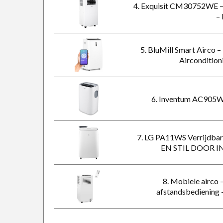
4. Exquisit CM30752WE – 
–
5. BluMill Smart Airco 
Aircondition
6. Inventum AC905W –
7. LG PA11WS Verrijdba
EN STIL DOOR I
8. Mobiele airco
afstandsbediening 