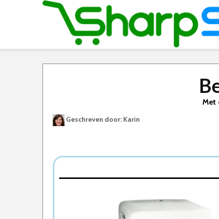
Be
Met 
Geschreven door: Karin
Best Geteste Mobiele Airco
Dit zijn de 8 Beste Mobiele Airco’s Van 2026
1. Carrier 51QPD012N7S – Mobiele airco 3.5
2. Aspen AX3007/1 – Mobiele Airco – 3,4 
3. AEG AXP34U338HW – Mobiele airco – Airco
4. Exquisit CM30752WE – Mobiele Airco – 3 