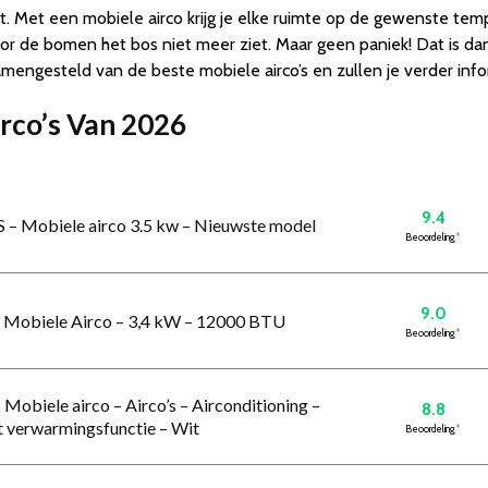
t. Met een mobiele airco krijg je elke ruimte op de gewenste temp
je door de bomen het bos niet meer ziet. Maar geen paniek! Dat is 
engesteld van de beste mobiele airco’s en zullen je verder info
irco’s Van 2026
9.4
– Mobiele airco 3.5 kw – Nieuwste model
Beoordeling
*
9.0
 Mobiele Airco – 3,4 kW – 12000 BTU
Beoordeling
*
iele airco – Airco’s – Airconditioning –
8.8
t verwarmingsfunctie – Wit
Beoordeling
*