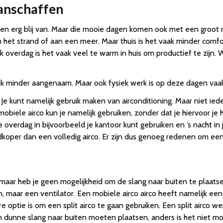
anschaffen
erg blij van. Maar die mooie dagen komen ook met een groot n
n het strand of aan een meer. Maar thuis is het vaak minder co
verdag is het vaak veel te warm in huis om productief te zijn. Wa
k minder aangenaam. Maar ook fysiek werk is op deze dagen vaak 
Je kunt namelijk gebruik maken van airconditioning. Maar niet ieder
mobiele airco kun je namelijk gebruiken, zonder dat je hiervoor j
e overdag in bijvoorbeeld je kantoor kunt gebruiken en ’s nacht in
edkoper dan een volledig airco. Er zijn dus genoeg redenen om een
, maar heb je geen mogelijkheid om de slang naar buiten te plaat
, maar een ventilator. Een mobiele airco airco heeft namelijk ee
e optie is om een split airco te gaan gebruiken. Een split airco 
n dunne slang naar buiten moeten plaatsen, anders is het niet mog