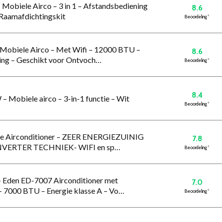
Mobiele Airco – 3 in 1 – Afstandsbediening
8.6
 Raamafdichtingskit
Beoordeling
*
– Mobiele Airco – Met Wifi – 12000 BTU –
8.6
ing – Geschikt voor Ontvoch…
Beoordeling
*
8.4
 Mobiele airco – 3-in-1 functie – Wit
Beoordeling
*
re Airconditioner – ZEER ENERGIEZUINIG
7.8
NVERTER TECHNIEK- WIFI en sp…
Beoordeling
*
 – Eden ED-7007 Airconditioner met
7.0
– 7000 BTU – Energie klasse A – Vo…
Beoordeling
*