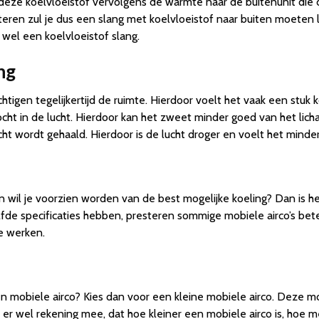
t deze koelvloeistof vervolgens de warmte naar de buitenunit di
teren zul je dus een slang met koelvloeistof naar buiten moeten l
 wel een koelvloeistof slang.
ng
htigen tegelijkertijd de ruimte. Hierdoor voelt het vaak een stuk k
cht in de lucht. Hierdoor kan het zweet minder goed van het li
ucht wordt gehaald. Hierdoor is de lucht droger en voelt het mind
n wil je voorzien worden van de best mogelijke koeling? Dan is 
zelfde specificaties hebben, presteren sommige mobiele airco’s b
e werken.
en mobiele airco? Kies dan voor een kleine mobiele airco. Deze mob
 er wel rekening mee, dat hoe kleiner een mobiele airco is, hoe 