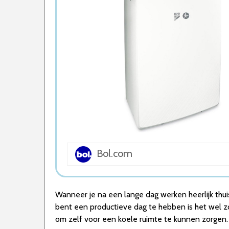
5. BluMill Smart Airco – Mobiele Airco – Me
6. Inventum AC905W – Mobiele airco – 3-in-
7. LG PA11WS Verrijdbare Airconditioner
8. Mobiele airco – Eden ED-7007 Aircondit
Wat is de beste Mobiele Airco van 2026
1. Carrier 51QPD012N7S – Mobiele airco 3.5
2. Aspen AX3007/1 – Mobiele Airco – 3,4 
3. AEG AXP34U338HW – Mobiele airco – Airco
4. Exquisit CM30752WE – Mobiele Airco – 3 
5. BluMill Smart Airco – Mobiele Airco – Me
6. Inventum AC905W – Mobiele airco – 3-in-
7. LG PA11WS Verrijdbare Airconditioner
8. Mobiele airco – Eden ED-7007 Aircondit
Bol.com
Conclusie
Wanneer je na een lange dag werken heerlijk thuis
bent een productieve dag te hebben is het wel zo f
om zelf voor een koele ruimte te kunnen zorgen.