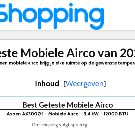
ste Mobiele Airco van 2
een mobiele airco krijg je elke ruimte op de gewenste temper
Inhoud
Weergeven
[
]
Best Geteste Mobiele Airco
 kw – Nieuwste model
Aspen AX3007/1 – Mobiele Airco – 3,4 kW – 12000 BTU
kW – 12000 BTU
’s – Airconditioning – Airco met verwarmingsfunctie – Wit
Omschrijving volgt spoedig
in 1 – Afstandsbediening – Raamafdichtingskit