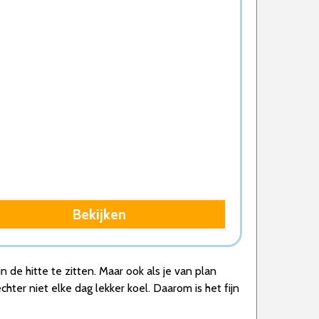
en sp…
o…
en sp…
o…
Bekijken
 de hitte te zitten. Maar ook als je van plan
hter niet elke dag lekker koel. Daarom is het fijn