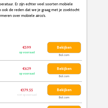
eratuur. Er zijn echter veel soorten mobiele
dan ook de reden dat we je graag met je zoektocht
rmeren over mobiele airco’s.
Bekijken
€599
op voorraad
Bol.com
Bekijken
€629
op voorraad
Bol.com
Bekijken
€179.55
niet op voorraad
Bol.com