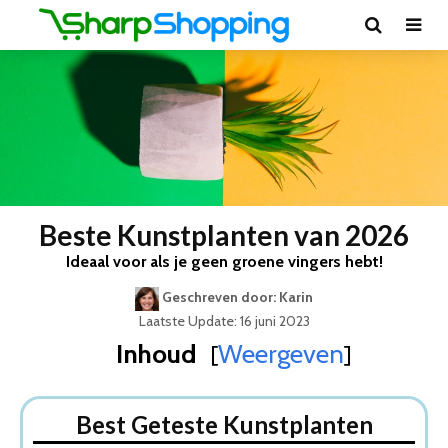
Beste Kunstplanten van 2026
Ideaal voor als je geen groene vingers hebt!
Geschreven door: Karin
Laatste Update: 16 juni 2023
Inhoud
Weergeven
[
]
Best Geteste Kunstplanten
Dit zijn de 5 Beste Kunstplanten Van 2026
Best Geteste Kunstplanten
1. Strelitzia Kunstplant