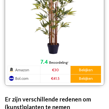
7.4
Beoordeling
*
Amazon
Bekijken
€30
Bol.com
Bekijken
€41.5
Er zijn verschillende redenen om
(kunst)planten te nemen