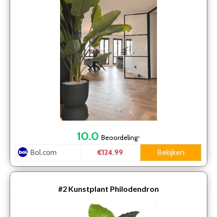
10.0
Beoordeling
*
Bol.com
Bekijken
€124.99
#2
Kunstplant Philodendron