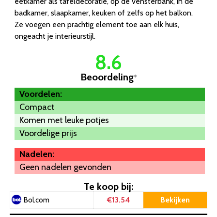
eetkamer als tafeldecoratie, op de vensterbank, in de
badkamer, slaapkamer, keuken of zelfs op het balkon.
Ze voegen een prachtig element toe aan elk huis,
ongeacht je interieurstijl.
8.6
Beoordeling
*
Voordelen:
Compact
Komen met leuke potjes
Voordelige prijs
Nadelen:
Geen nadelen gevonden
Te koop bij:
€13.54
Bekijken
Bol.com