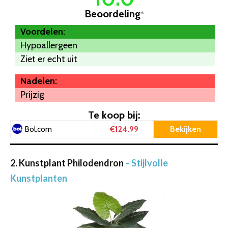
Beoordeling
*
Voordelen:
Hypoallergeen
Ziet er echt uit
Nadelen:
Prijzig
Te koop bij:
€124.99
Bekijken
Bol.com
2. Kunstplant Philodendron
– Stijlvolle
Kunstplanten