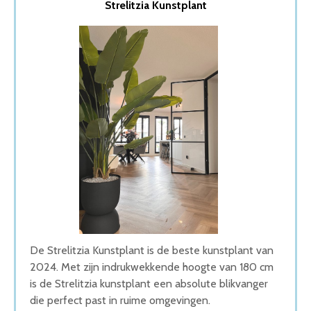
Strelitzia Kunstplant
2. Kunstplant Philodendron
3. Gadgy Kunstplanten voor Binnen
4. Mica Decorations Kunst Hangplant
5. vidaXL Kunstplant
Wat is de beste Kunstplanten van 2026
1. Beste Kunstplanten van 2026
2. Stijlvolle Kunstplanten
3. Beste Budget Kunstplanten van 2026
4. Compacte Kunstplanten
5. Goede Prijs-Kwaliteit Kunstplanten
Conclusie
De Strelitzia Kunstplant is de beste kunstplant van
2024. Met zijn indrukwekkende hoogte van 180 cm
is de Strelitzia kunstplant een absolute blikvanger
die perfect past in ruime omgevingen.