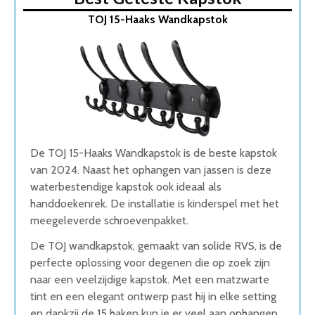
1. TOJ 15-Haaks Wandkapstok
TOJ 15-Haaks Wandkapstok
2. ACAZA Houten Design Kapstok
3. BOSTIC MIRA Garderoberek
4. Ophang Rail in Industriele Stijl
5. Acaza Vintage Kapstok
Wat is de beste Kapstok van 2026
1. Beste Kapstok van 2026
2. Fijnste Kapstok van 2026
3. Stijlvolle Kapstok
De TOJ 15-Haaks Wandkapstok is de beste kapstok
4. Goede Koop Kapstok
van 2024. Naast het ophangen van jassen is deze
5. Goede Prijs-Kwaliteit Kapstok
waterbestendige kapstok ook ideaal als
Conclusie
handdoekenrek. De installatie is kinderspel met het
meegeleverde schroevenpakket.
De TOJ wandkapstok, gemaakt van solide RVS, is de
perfecte oplossing voor degenen die op zoek zijn
naar een veelzijdige kapstok. Met een matzwarte
tint en een elegant ontwerp past hij in elke setting
en dankzij de 15 haken kun je er veel aan ophangen.