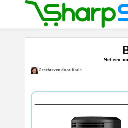
B
Met een hou
Geschreven door: Karin
Best Geteste Houtkachel
Dit zijn de 5 Beste Houtkachels Van 2026
1. Qlima GH 8034 Mobiele Gaskachel
2. Forenergy Vrijstaande Houtkachel
3. Houtkachel Maks 10kW
4. Forenergy vrijstaande houtkachel