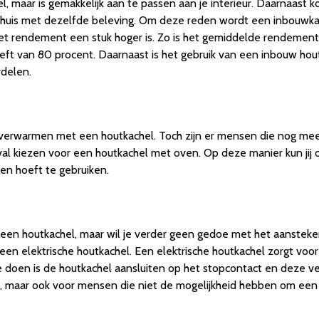
, maar is gemakkelijk aan te passen aan je interieur. Daarnaast 
in huis met dezelfde beleving. Om deze reden wordt een inbouw
het rendement een stuk hoger is. Zo is het gemiddelde rendemen
t van 80 procent. Daarnaast is het gebruik van een inbouw houtk
delen.
te verwarmen met een houtkachel. Toch zijn er mensen die nog meer 
 geval kiezen voor een houtkachel met oven. Op deze manier kun ji
en hoeft te gebruiken.
een houtkachel, maar wil je verder geen gedoe met het aansteken,
r een elektrische houtkachel. Een elektrische houtkachel zorgt voo
 doen is de houtkachel aansluiten op het stopcontact en deze ve
n, maar ook voor mensen die niet de mogelijkheid hebben om een