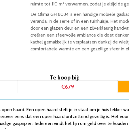
ruimte tot 110 m³ verwarmen, zodat je altijd de g
De Qlima GH 8034 is een handige mobiele gaskach
veranda, in de serre of in een tuinhuisje. Het mo
door een glazen deur en een zilverkleurig handva
creëren een sfeervolle ambiance die doet denke
kachel gemakkelijk te verplaatsen dankzij de wiel
comfortabele warmte en een gezellige sfeer in el
Te koop bij:
€679
n open haard. Een open haard stelt je in staat om je huis lekker 
erover eens dat een open haard ontzettend gezellig is. Het voor
e huidige gasprijzen. Iedereen vindt het fijn om geld over te houde