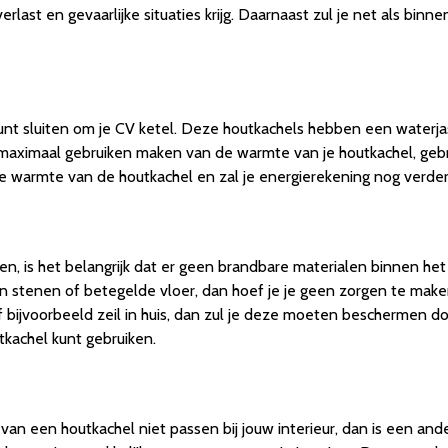
erlast en gevaarlijke situaties krijg. Daarnaast zul je net als bi
unt sluiten om je CV ketel. Deze houtkachels hebben een waterjas
e maximaal gebruiken maken van de warmte van je houtkachel, geb
e warmte van de houtkachel en zal je energierekening nog verder
en, is het belangrijk dat er geen brandbare materialen binnen he
een stenen of betegelde vloer, dan hoef je je geen zorgen te ma
of bijvoorbeeld zeil in huis, dan zul je deze moeten beschermen do
utkachel kunt gebruiken.
ks van een houtkachel niet passen bij jouw interieur, dan is een 