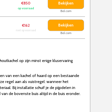
Bekijken
€850
op voorraad
Bol.com
Bekijken
€162
niet op voorraad
Bol.com
houtkachel op zijn minst enige kluservaring
iten van een kachel of haard op een bestaande
e regel aan als vuistregel: wanneer het
al. Bij installatie schuif je de pijpdelen in
an de bovenste buis altijd in de buis eronder.