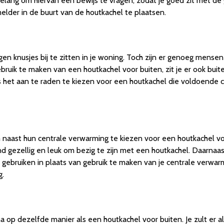
elang om hiervan een bewijs te vragen, zodat je goed zit met de g
der in de buurt van de houtkachel te plaatsen.
en knusjes bij te zitten in je woning. Toch zijn er genoeg mensen
gebruik te maken van een houtkachel voor buiten, zit je er ook bui
s het aan te raden te kiezen voor een houtkachel die voldoende ca
naast hun centrale verwarming te kiezen voor een houtkachel voor
d gezellig en leuk om bezig te zijn met een houtkachel. Daarnaas
gebruiken in plaats van gebruik te maken van je centrale verwar
g.
jna op dezelfde manier als een houtkachel voor buiten. Je zult e