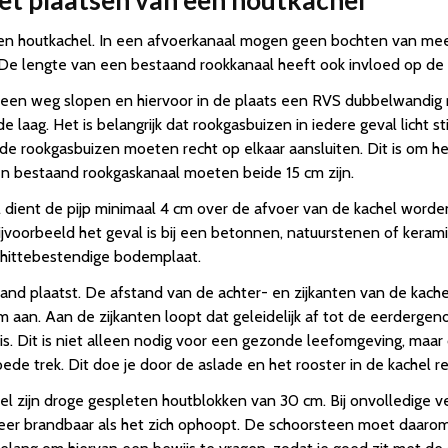
het plaatsen van een houtkachel
 een houtkachel. In een afvoerkanaal mogen geen bochten van me
De lengte van een bestaand rookkanaal heeft ook invloed op de v
een weg slopen en hiervoor in de plaats een RVS dubbelwandig ro
laag. Het is belangrijk dat rookgasbuizen in iedere geval licht s
de rookgasbuizen moeten recht op elkaar aansluiten. Dit is om 
n bestaand rookgaskanaal moeten beide 15 cm zijn.
l dient de pijp minimaal 4 cm over de afvoer van de kachel worde
bijvoorbeeld het geval is bij een betonnen, natuurstenen of kerami
en hittebestendige bodemplaat.
jstaand plaatst. De afstand van de achter- en zijkanten van de kac
m aan. Aan de zijkanten loopt dat geleidelijk af tot de eerderge
is. Dit is niet alleen nodig voor een gezonde leefomgeving, maar 
oede trek. Dit doe je door de aslade en het rooster in de kachel 
l zijn droge gespleten houtblokken van 30 cm. Bij onvolledige 
eer brandbaar als het zich ophoopt. De schoorsteen moet daarom