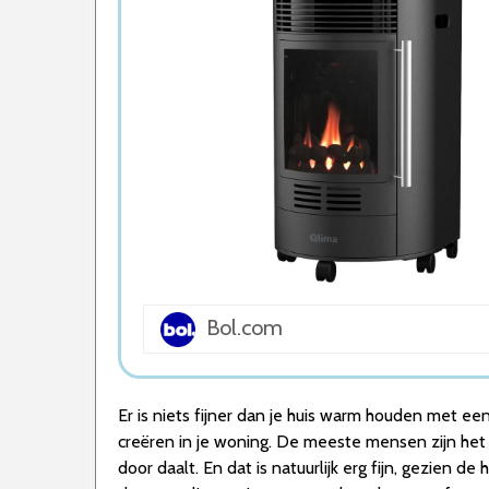
5. Houtkachel Verwarming
Wat is de beste Houtkachel van 2026
1. Beste Houtkachel van 2026
2. Goede Prijs-Kwaliteit Houtkachel
3. Goede kwaliteit Houtkachel
4. Stijlvolle Houtkachel
5. Beste Budget Houtkachel van 2026
Conclusie
Bol.com
Er is niets fijner dan je huis warm houden met ee
creëren in je woning. De meeste mensen zijn het 
door daalt. En dat is natuurlijk erg fijn, gezien d