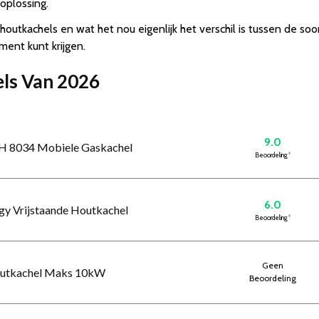
oplossing.
 houtkachels en wat het nou eigenlijk het verschil is tussen de 
ent kunt krijgen.
els Van 2026
9.0
GH 8034 Mobiele Gaskachel
Beoordeling
*
6.0
rgy Vrijstaande Houtkachel
Beoordeling
*
Geen
outkachel Maks 10kW
Beoordeling