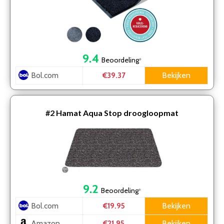
9.4
Beoordeling
*
Bol.com
Bekijken
€39.37
#2
Hamat Aqua Stop droogloopmat
9.2
Beoordeling
*
Bol.com
Bekijken
€19.95
Amazon
Bekijken
€21.95