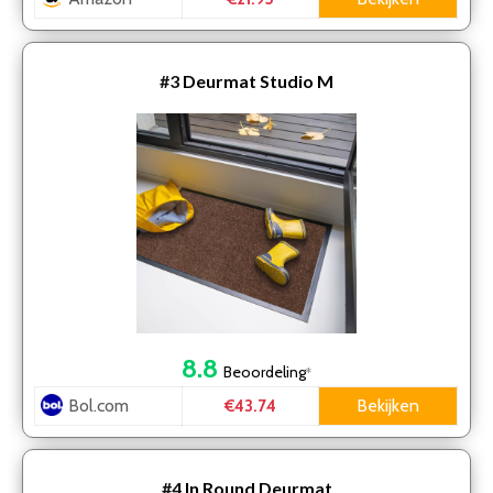
#3
Deurmat Studio M
8.8
Beoordeling
*
Bol.com
Bekijken
€43.74
#4
In Round Deurmat