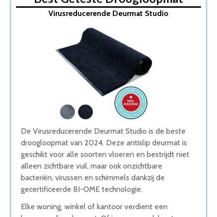
1. Virusreducerende Deurmat Studio
Virusreducerende Deurmat Studio
2. Hamat Aqua Stop droogloopmat
3. Deurmat Studio M
4. In Round Deurmat
5. Deurmat binnen en buiten
Wat is de beste Droogloopmat van 2026
1. Beste Droogloopmat van 2026
2. Goede Prijs-Kwaliteit Droogloopmat
3. Duurzame Droogloopmat
4. Beste Budget Droogloopmat van 2026
5. Goede Koop Droogloopmat
Conclusie
De Virusreducerende Deurmat Studio is de beste
droogloopmat van 2024. Deze antislip deurmat is
geschikt voor alle soorten vloeren en bestrijdt niet
alleen zichtbare vuil, maar ook onzichtbare
bacteriën, virussen en schimmels dankzij de
gecertificeerde BI-OME technologie.
Elke woning, winkel of kantoor verdient een