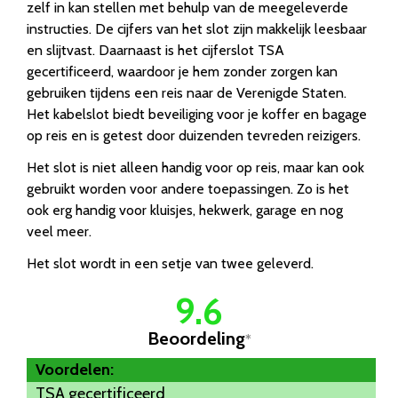
zelf in kan stellen met behulp van de meegeleverde
instructies. De cijfers van het slot zijn makkelijk leesbaar
en slijtvast. Daarnaast is het cijferslot TSA
gecertificeerd, waardoor je hem zonder zorgen kan
gebruiken tijdens een reis naar de Verenigde Staten.
Het kabelslot biedt beveiliging voor je koffer en bagage
op reis en is getest door duizenden tevreden reizigers.
Het slot is niet alleen handig voor op reis, maar kan ook
gebruikt worden voor andere toepassingen. Zo is het
ook erg handig voor kluisjes, hekwerk, garage en nog
veel meer.
Het slot wordt in een setje van twee geleverd.
9.6
Beoordeling
*
Voordelen:
TSA gecertificeerd