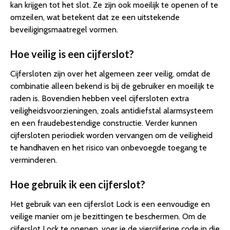
kan krijgen tot het slot. Ze zijn ook moeilijk te openen of te
omzeilen, wat betekent dat ze een uitstekende
beveiligingsmaatregel vormen.
Hoe veilig is een cijferslot?
Cijfersloten zijn over het algemeen zeer veilig, omdat de
combinatie alleen bekend is bij de gebruiker en moeilijk te
raden is. Bovendien hebben veel cijfersloten extra
veiligheidsvoorzieningen, zoals antidiefstal alarmsysteem
en een fraudebestendige constructie. Verder kunnen
cijfersloten periodiek worden vervangen om de veiligheid
te handhaven en het risico van onbevoegde toegang te
verminderen.
Hoe gebruik ik een cijferslot?
Het gebruik van een cijferslot Lock is een eenvoudige en
veilige manier om je bezittingen te beschermen. Om de
cijferslot Lock te openen, voer je de viercijferige code in die