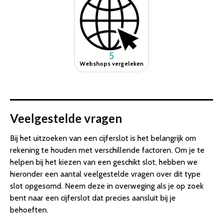
5
Webshops vergeleken
Veelgestelde vragen
Bij het uitzoeken van een cijferslot is het belangrijk om
rekening te houden met verschillende factoren. Om je te
helpen bij het kiezen van een geschikt slot, hebben we
hieronder een aantal veelgestelde vragen over dit type
slot opgesomd. Neem deze in overweging als je op zoek
bent naar een cijferslot dat precies aansluit bij je
behoeften.