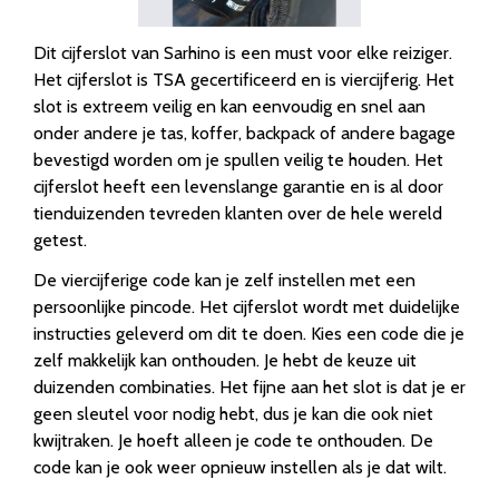
Dit cijferslot van Sarhino is een must voor elke reiziger.
Het cijferslot is TSA gecertificeerd en is viercijferig. Het
slot is extreem veilig en kan eenvoudig en snel aan
onder andere je tas, koffer, backpack of andere bagage
bevestigd worden om je spullen veilig te houden. Het
cijferslot heeft een levenslange garantie en is al door
tienduizenden tevreden klanten over de hele wereld
getest.
De viercijferige code kan je zelf instellen met een
persoonlijke pincode. Het cijferslot wordt met duidelijke
instructies geleverd om dit te doen. Kies een code die je
zelf makkelijk kan onthouden. Je hebt de keuze uit
duizenden combinaties. Het fijne aan het slot is dat je er
geen sleutel voor nodig hebt, dus je kan die ook niet
kwijtraken. Je hoeft alleen je code te onthouden. De
code kan je ook weer opnieuw instellen als je dat wilt.