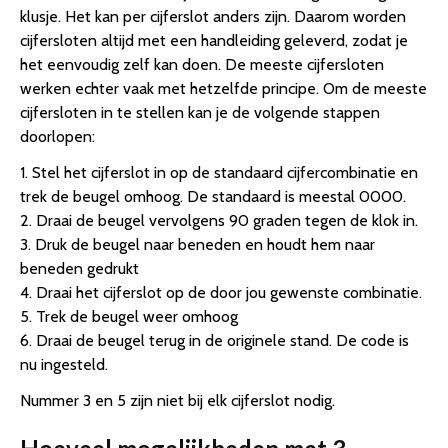
klusje. Het kan per cijferslot anders zijn. Daarom worden
cijfersloten altijd met een handleiding geleverd, zodat je
het eenvoudig zelf kan doen. De meeste cijfersloten
werken echter vaak met hetzelfde principe. Om de meeste
cijfersloten in te stellen kan je de volgende stappen
doorlopen:
1. Stel het cijferslot in op de standaard cijfercombinatie en
trek de beugel omhoog. De standaard is meestal 0000.
2. Draai de beugel vervolgens 90 graden tegen de klok in.
3. Druk de beugel naar beneden en houdt hem naar
beneden gedrukt
4. Draai het cijferslot op de door jou gewenste combinatie.
5. Trek de beugel weer omhoog
6. Draai de beugel terug in de originele stand. De code is
nu ingesteld.
Nummer 3 en 5 zijn niet bij elk cijferslot nodig.