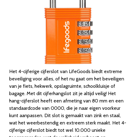
Het 4-cijferige cijferslot van LifeGoods biedt extreme
beveiliging voor alles, of het nu gaat om het beveiligen
van je fiets, hekwerk, opslagruimte, schoolkluisje of
bagage. Met dit cijferhangslot zit je altijd veilig! Het
hang-cijferslot heeft een afmeting van 80 mm en een
standaardcode van 0000, die je naar eigen voorkeur
kunt aanpassen. Dit slot is gemaakt van zink en staal,
wat het weerbestendig en extreem sterk maakt. Het 4-
cijferige cijferslot biedt tot wel 10.000 unieke