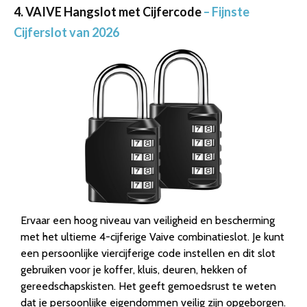
4. VAIVE Hangslot met Cijfercode
– Fijnste
Cijferslot van 2026
Ervaar een hoog niveau van veiligheid en bescherming
met het ultieme 4-cijferige Vaive combinatieslot. Je kunt
een persoonlijke viercijferige code instellen en dit slot
gebruiken voor je koffer, kluis, deuren, hekken of
gereedschapskisten. Het geeft gemoedsrust te weten
dat je persoonlijke eigendommen veilig zijn opgeborgen.