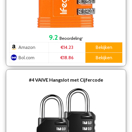
9.2
Beoordeling
*
Amazon
Bekijken
€14.23
Bol.com
Bekijken
€18.86
#4
VAIVE Hangslot met Cijfercode