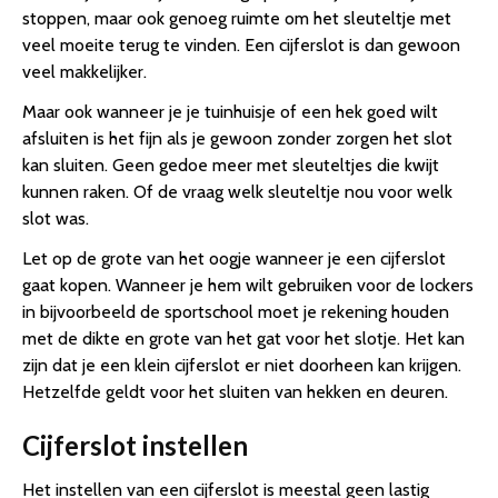
stoppen, maar ook genoeg ruimte om het sleuteltje met
veel moeite terug te vinden. Een cijferslot is dan gewoon
veel makkelijker.
Maar ook wanneer je je tuinhuisje of een hek goed wilt
afsluiten is het fijn als je gewoon zonder zorgen het slot
kan sluiten. Geen gedoe meer met sleuteltjes die kwijt
kunnen raken. Of de vraag welk sleuteltje nou voor welk
slot was.
Let op de grote van het oogje wanneer je een cijferslot
gaat kopen. Wanneer je hem wilt gebruiken voor de lockers
in bijvoorbeeld de sportschool moet je rekening houden
met de dikte en grote van het gat voor het slotje. Het kan
zijn dat je een klein cijferslot er niet doorheen kan krijgen.
Hetzelfde geldt voor het sluiten van hekken en deuren.
Cijferslot instellen
Het instellen van een cijferslot is meestal geen lastig