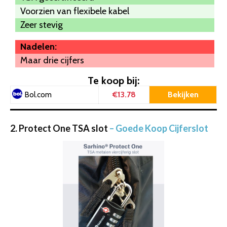
Voorzien van flexibele kabel
Zeer stevig
Nadelen:
Maar drie cijfers
Te koop bij:
€13.78
Bekijken
Bol.com
2. Protect One TSA slot
– Goede Koop Cijferslot