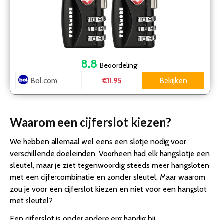
8.8
Beoordeling
*
Bol.com
Bekijken
€11.95
Waarom een cijferslot kiezen?
We hebben allemaal wel eens een slotje nodig voor
verschillende doeleinden. Voorheen had elk hangslotje een
sleutel, maar je ziet tegenwoordig steeds meer hangsloten
met een cijfercombinatie en zonder sleutel. Maar waarom
zou je voor een cijferslot kiezen en niet voor een hangslot
met sleutel?
Een cijferslot is onder andere erg handig bij