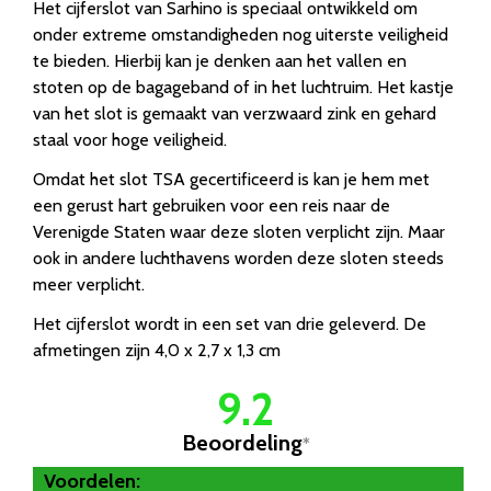
Het cijferslot van Sarhino is speciaal ontwikkeld om
onder extreme omstandigheden nog uiterste veiligheid
te bieden. Hierbij kan je denken aan het vallen en
stoten op de bagageband of in het luchtruim. Het kastje
van het slot is gemaakt van verzwaard zink en gehard
staal voor hoge veiligheid.
Omdat het slot TSA gecertificeerd is kan je hem met
een gerust hart gebruiken voor een reis naar de
Verenigde Staten waar deze sloten verplicht zijn. Maar
ook in andere luchthavens worden deze sloten steeds
meer verplicht.
Het cijferslot wordt in een set van drie geleverd. De
afmetingen zijn 4,0 x 2,7 x 1,3 cm
9.2
Beoordeling
*
Voordelen: