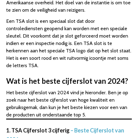
Amerikaanse overheid. Het doel van de instantie is om toe
te zien om de veiligheid van reizigers.
Een TSA slot is een speciaal slot dat door
controlediensten geopend kan worden met een speciale
sleutel. Dit voorkomt dat je slot geforceerd moet worden
indien er een inspectie nodig is. Een TSA slot is te
herkennen aan het speciale TSA logo dat op het slot staat.
Het is een soort rood en wit ruitvormig icoontje met soms
de letters TSA.
Wat is het beste cijferslot van 2024?
Het beste cijferslot van 2024 vind je hieronder. Ben je op
zoek naar het beste cijferslot van hoge kwaliteit en
gebruiksgemak, dan kun je het beste kiezen voor een van
de producten uit onderstaande top 5.
1. TSA Cijferslot 3 cijferig
– Beste Cijferslot van