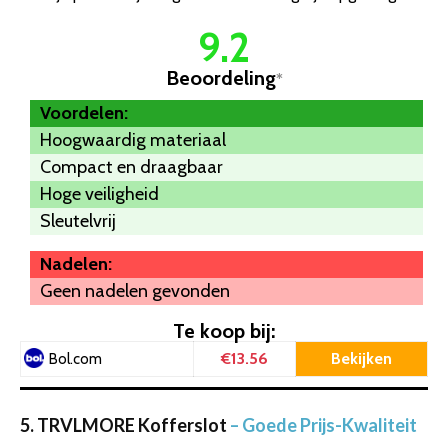
9.2
Beoordeling
*
Voordelen:
Hoogwaardig materiaal
Compact en draagbaar
Hoge veiligheid
Sleutelvrij
Nadelen:
Geen nadelen gevonden
Te koop bij:
€13.56
Bekijken
Bol.com
5. TRVLMORE Kofferslot
– Goede Prijs-Kwaliteit