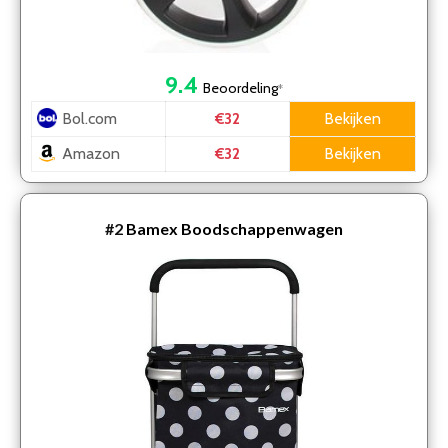
9.4
Beoordeling
*
Bol.com
Bekijken
€32
Amazon
Bekijken
€32
#2
Bamex Boodschappenwagen