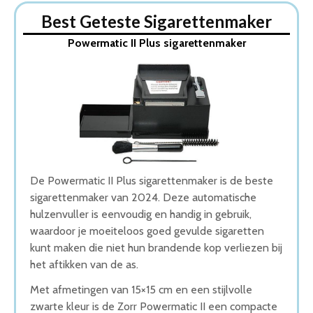
Dit zijn de 5 Beste Sigarettenmakers Van 2026
Best Geteste Sigarettenmaker
1. Powermatic II Plus sigarettenmaker
Powermatic II Plus sigarettenmaker
2. Powermatic mini, handmatige sigarettenmachine
3. Elektrische Sigarettenmaker
4. Powerfiller 3 sigarettenmaker
5. Elektrische sigarettenstopmachine
Wat is de beste Sigarettenmaker van 2026
1. Beste Sigarettenmaker van 2026
2. Beste Budget Sigarettenmaker van 2026
3. Goede Koop Sigarettenmaker
4. Zuinige Sigarettenmaker
De Powermatic II Plus sigarettenmaker is de beste
5. Fijnste Sigarettenmaker van 2026
sigarettenmaker van 2024. Deze automatische
Conclusie
hulzenvuller is eenvoudig en handig in gebruik,
waardoor je moeiteloos goed gevulde sigaretten
kunt maken die niet hun brandende kop verliezen bij
het aftikken van de as.
Met afmetingen van 15×15 cm en een stijlvolle
zwarte kleur is de Zorr Powermatic II een compacte