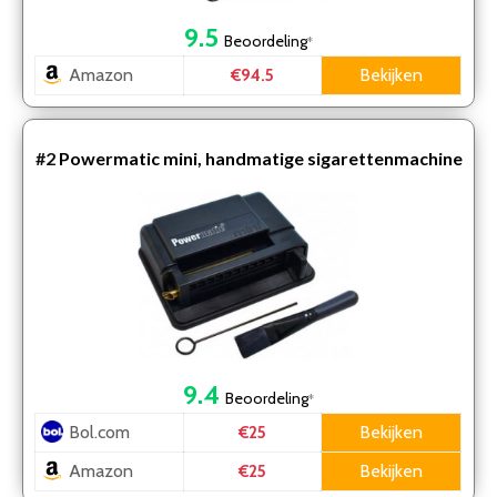
9.5
Beoordeling
*
Amazon
Bekijken
€94.5
#2
Powermatic mini, handmatige sigarettenmachine
9.4
Beoordeling
*
Bol.com
Bekijken
€25
Amazon
Bekijken
€25