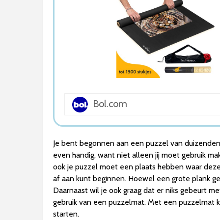
5. Jumbo Puzzle & Roll Puzzelmat
Wat is de beste Puzzelmat van 2026
1. Beste Puzzelmat van 2026
2. Schmidt Puzzel pad
3. Jumbo Puzzle & Roll Puzzelrol
4. Ravensburger Roll Your Puzzel
5. Jumbo Puzzle & Roll Puzzelmat
Conclusie
Bol.com
Je bent begonnen aan een puzzel van duizenden stu
even handig, want niet alleen jij moet gebruik m
ook je puzzel moet een plaats hebben waar deze 
af aan kunt beginnen. Hoewel een grote plank gebr
Daarnaast wil je ook graag dat er niks gebeurt met
gebruik van een puzzelmat. Met een puzzelmat ku
starten.