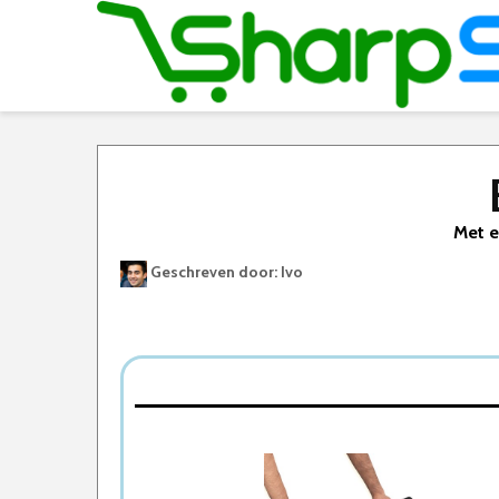
Met e
Geschreven door: Ivo
Best Geteste Puzzelmat
Dit zijn de 5 Beste Puzzelmatten Van 2026
1. The Friendly Puzzelmat
2. Schmidt Puzzel pad
3. Jumbo Puzzle & Roll Puzzelrol
4. Ravensburger Roll Your Puzzel