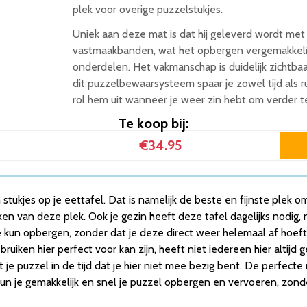
plek voor overige puzzelstukjes.
Uniek aan deze mat is dat hij geleverd wordt met
vastmaakbanden, wat het opbergen vergemakkeli
onderdelen. Het vakmanschap is duidelijk zichtbaa
dit puzzelbewaarsysteem spaar je zowel tijd als ru
rol hem uit wanneer je weer zin hebt om verder t
Te koop bij:
€34.95
kjes op je eettafel. Dat is namelijk de beste en fijnste plek om l
aken van deze plek. Ook je gezin heeft deze tafel dagelijks nodi
kun opbergen, zonder dat je deze direct weer helemaal af hoeft 
uiken hier perfect voor kan zijn, heeft niet iedereen hier altijd
 je puzzel in de tijd dat je hier niet mee bezig bent. De perfecte 
n je gemakkelijk en snel je puzzel opbergen en vervoeren, zonde