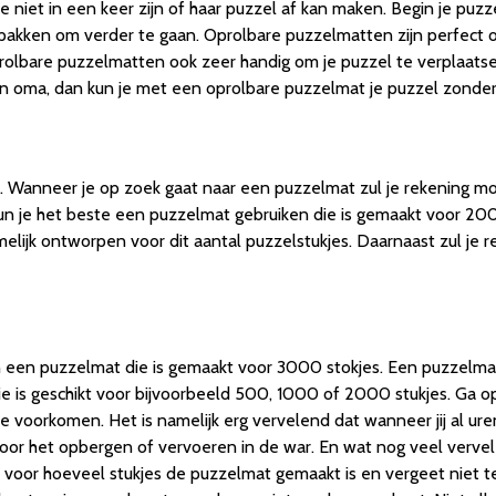
e niet in een keer zijn of haar puzzel af kan maken. Begin je pu
 pakken om verder te gaan. Oprolbare puzzelmatten zijn perfect
prolbare puzzelmatten ook zeer handig om je puzzel te verplaatse
en oma, dan kun je met een oprolbare puzzelmat je puzzel zon
p. Wanneer je op zoek gaat naar een puzzelmat zul je rekening m
un je het beste een puzzelmat gebruiken die is gemaakt voor 20
amelijk ontworpen voor dit aantal puzzelstukjes. Daarnaast zul j
n een puzzelmat die is gemaakt voor 3000 stokjes. Een puzzelmat
 is geschikt voor bijvoorbeeld 500, 1000 of 2000 stukjes. Ga op
 voorkomen. Het is namelijk erg vervelend dat wanneer jij al ur
oor het opbergen of vervoeren in de war. En wat nog veel vervele
d voor hoeveel stukjes de puzzelmat gemaakt is en vergeet niet t