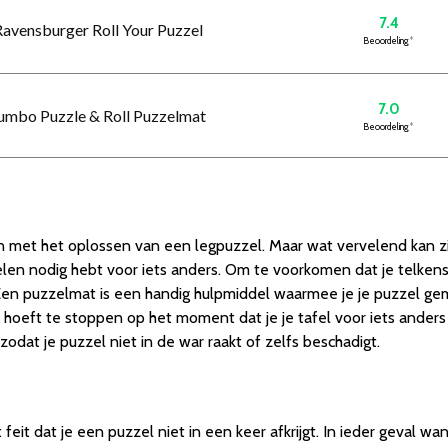
7.4
Ravensburger Roll Your Puzzel
Beoordeling
*
7.0
Jumbo Puzzle & Roll Puzzelmat
Beoordeling
*
e zijn met het oplossen van een legpuzzel. Maar wat vervelend kan zi
zelen nodig hebt voor iets anders. Om te voorkomen dat je telke
en puzzelmat is een handig hulpmiddel waarmee je je puzzel ge
t hoeft te stoppen op het moment dat je je tafel voor iets anders
odat je puzzel niet in de war raakt of zelfs beschadigt.
eit dat je een puzzel niet in een keer afkrijgt. In ieder geval 