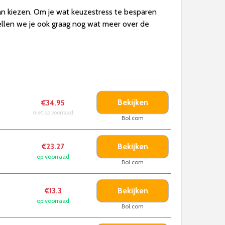
kan kiezen. Om je wat keuzestress te besparen
llen we je ook graag nog wat meer over de
Bekijken
€34.95
niet op voorraad
Bol.com
Bekijken
€23.27
op voorraad
Bol.com
Bekijken
€13.3
op voorraad
Bol.com