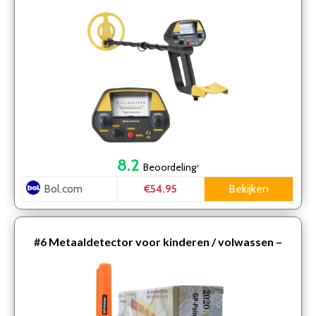
Pinpointer ( nog nauwkeuriger) – Detectie apparaat
tot 20c…
8.2
Beoordeling
*
Bol.com
Bekijken
€54.95
#6
Metaaldetector voor kinderen / volwassen –
Schatgraver