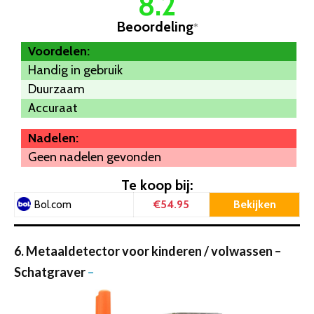
8.2
Beoordeling
*
Voordelen:
Handig in gebruik
Duurzaam
Accuraat
Nadelen:
Geen nadelen gevonden
Te koop bij:
€54.95
Bekijken
Bol.com
6. Metaaldetector voor kinderen / volwassen –
Schatgraver
–