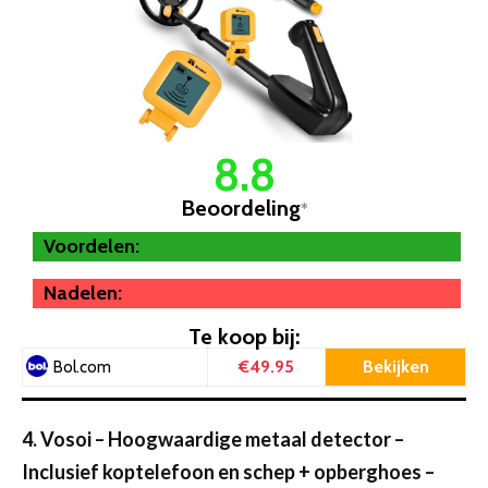
8.8
Beoordeling
*
Voordelen:
Nadelen:
Te koop bij:
€49.95
Bekijken
Bol.com
4. Vosoi – Hoogwaardige metaal detector –
Inclusief koptelefoon en schep + opberghoes –