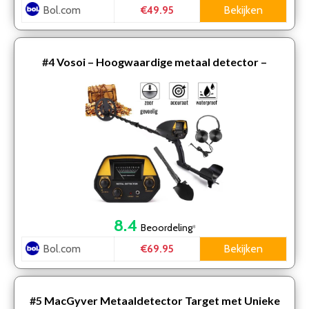
Bol.com
Bekijken
€49.95
#4
Vosoi – Hoogwaardige metaal detector –
Inclusief koptelefoon en schep + opberghoes –
Nauwkeurige pin…
8.4
Beoordeling
*
Bol.com
Bekijken
€69.95
#5
MacGyver Metaaldetector Target met Unieke