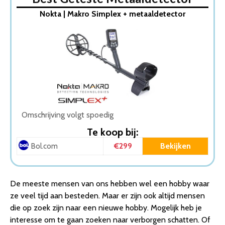
1. Metaaldetector – Verstelbaar 107/134cm – NL E-
Nokta | Makro Simplex + metaaldetector
Handleiding – Metaaldetector voor kinderen &
volwassen…
2. DETECT-IT Metaaldetector – Voor kinderen en
volwassenen – Verstelbare hoogte – Incl. Batterijen en
S…
3. MADINE Metaaldetector – Voor kinderen – Kwalitatief
– Verstelbare hoogte – Incl. Schep en Hark
4. Vosoi – Hoogwaardige metaal detector – Inclusief
koptelefoon en schep + opberghoes – Nauwkeurige pin…
Omschrijving volgt spoedig
5. MacGyver Metaaldetector Target met Unieke
Te koop bij:
Pinpointer ( nog nauwkeuriger) – Detectie apparaat tot
€299
Bekijken
Bol.com
20c…
6. Metaaldetector voor kinderen / volwassen –
Schatgraver
De meeste mensen van ons hebben wel een hobby waar
7. EFLO® Metaal Detector voor Goud, Munten,
ze veel tijd aan besteden. Maar er zijn ook altijd mensen
Sierraden, … – Professionele Metaaldetector Inclusief
die op zoek zijn naar een nieuwe hobby. Mogelijk heb je
He…
interesse om te gaan zoeken naar verborgen schatten. Of
8. Nokta | Makro Simplex + metaaldetector