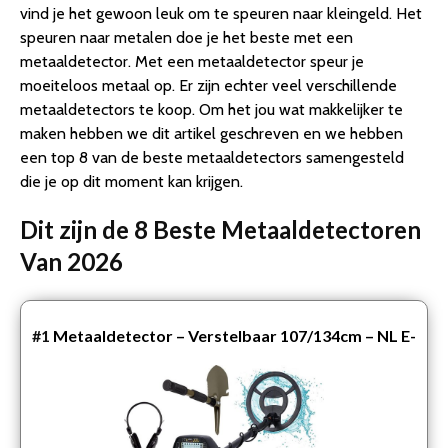
vind je het gewoon leuk om te speuren naar kleingeld. Het
Wat is de beste Metaaldetector van 2026
speuren naar metalen doe je het beste met een
1. Metaaldetector – Verstelbaar 107/134cm – NL E-
metaaldetector. Met een metaaldetector speur je
Handleiding – Metaaldetector voor kinderen &
moeiteloos metaal op. Er zijn echter veel verschillende
volwassen…
metaaldetectors te koop. Om het jou wat makkelijker te
2. DETECT-IT Metaaldetector – Voor kinderen en
maken hebben we dit artikel geschreven en we hebben
volwassenen – Verstelbare hoogte – Incl. Batterijen en
een top 8 van de beste metaaldetectors samengesteld
S…
die je op dit moment kan krijgen.
3. MADINE Metaaldetector – Voor kinderen – Kwalitatief
– Verstelbare hoogte – Incl. Schep en Hark
Dit zijn de 8 Beste Metaaldetectoren
4. Vosoi – Hoogwaardige metaal detector – Inclusief
koptelefoon en schep + opberghoes – Nauwkeurige pin…
Van 2026
5. MacGyver Metaaldetector Target met Unieke
Pinpointer ( nog nauwkeuriger) – Detectie apparaat tot
20c…
#1
Metaaldetector – Verstelbaar 107/134cm – NL E-
6. Metaaldetector voor kinderen / volwassen –
Handleiding – Metaaldetector voor kinderen &
Schatgraver
volwassen…
7. EFLO® Metaal Detector voor Goud, Munten,
Sierraden, … – Professionele Metaaldetector Inclusief
He…