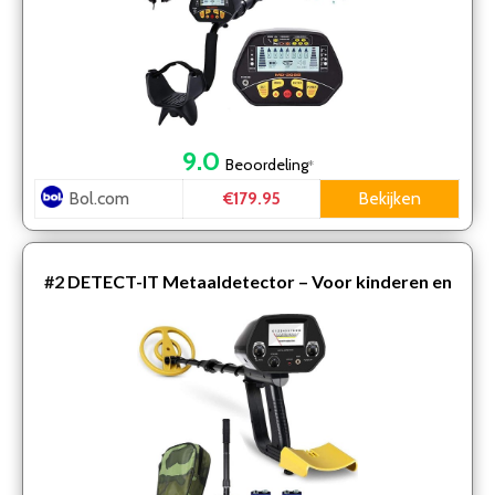
8. Nokta | Makro Simplex + metaaldetector
Conclusie
9.0
Beoordeling
*
Bol.com
Bekijken
€179.95
#2
DETECT-IT Metaaldetector – Voor kinderen en
volwassenen – Verstelbare hoogte – Incl. Batterijen
en S…