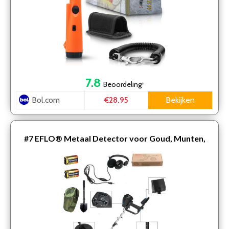
7.8
Beoordeling
*
Bol.com
Bekijken
€28.95
#7
EFLO® Metaal Detector voor Goud, Munten,
Sierraden, … – Professionele Metaaldetector
Inclusief He…