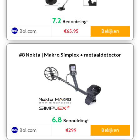
7.2
Beoordeling
*
Bol.com
Bekijken
€65.95
#8
Nokta | Makro Simplex + metaaldetector
6.8
Beoordeling
*
Bol.com
Bekijken
€299