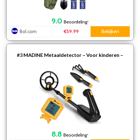
9.0
Beoordeling
*
Bol.com
Bekijken
€59.99
#3
MADINE Metaaldetector – Voor kinderen –
Kwalitatief – Verstelbare hoogte – Incl. Schep en
Hark
8.8
Beoordeling
*