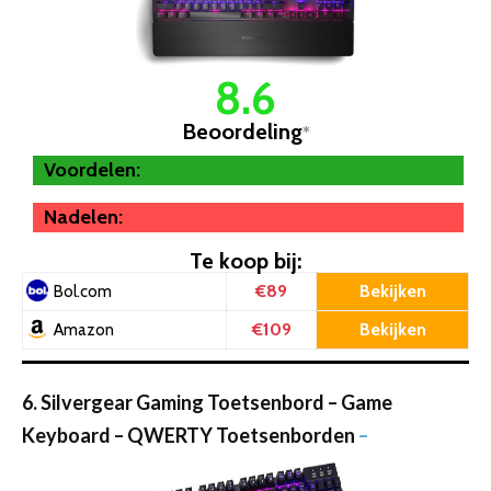
8.6
Beoordeling
*
Voordelen:
Nadelen:
Te koop bij:
€89
Bekijken
Bol.com
€109
Bekijken
Amazon
6. Silvergear Gaming Toetsenbord – Game
Keyboard – QWERTY Toetsenborden
–