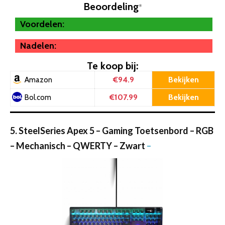
Beoordeling
*
Voordelen:
Nadelen:
Te koop bij:
€94.9
Bekijken
Amazon
€107.99
Bekijken
Bol.com
5. SteelSeries Apex 5 – Gaming Toetsenbord – RGB
– Mechanisch – QWERTY – Zwart
–