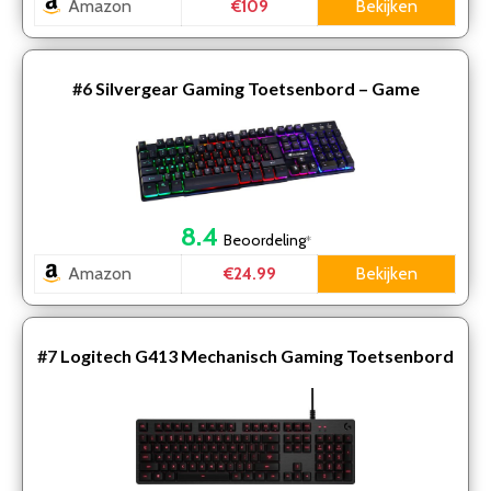
Amazon
Bekijken
€109
#6
Silvergear Gaming Toetsenbord – Game
Keyboard – QWERTY Toetsenborden
8.4
Beoordeling
*
Amazon
Bekijken
€24.99
#7
Logitech G413 Mechanisch Gaming Toetsenbord
– US INTL QWERTY (ISO) – Zwart