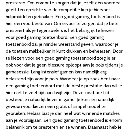
presteren. Om ervoor te zorgen dat je jezelf een voordeel
toetsenbord – QWERTY – 61 Keys – Blue Switch –
geeft ten opzichte van de competitie kun je hiervoor
Pudding Keyca…
hulpmiddelen gebruiken. Een goed gaming toetsenbord is
2. Corsair K55 RGB Pro XT Qwerty Gaming Toetsenbord
hier een voorbeeld van. Om ervoor te zorgen dat je beter
– Zwart
presteert als je tegenspelers is het belangrijk te kiezen
3. Trust GXT 830 Avonn – Gaming Toetsenbord –
voor goed gaming toetsenbord. Een goed gaming
QWERTY ISO – Zwart
toetsenbord zal je minder weerstand geven, waardoor je
4. Razer Huntsman Mini – Gaming Toetsenbord –
de toetsen makkelijker in kunt drukken en beheersen. Door
QWERTY- Linear Optische Switch
te kiezen voor een goed gaming toetsenbord zorg je er
5. SteelSeries Apex 5 – Gaming Toetsenbord – RGB –
ook voor dat je geen blessure oploopt aan je pols tijdens je
Mechanisch – QWERTY – Zwart
gamesessie. Lang intensief gamen kan namelijk erg
6. Silvergear Gaming Toetsenbord – Game Keyboard –
belastend zijn voor je pols. Wanneer je op zoek bent naar
QWERTY Toetsenborden
een gaming toetsenbord met de beste prestatie dan wil je
7. Logitech G413 Mechanisch Gaming Toetsenbord – US
hier niet te veel tijd aan kwijt zijn. Deze kostbare tijd
INTL QWERTY (ISO) – Zwart
besteed je natuurlijk liever in game. Je kunt er natuurlijk
8. Gembird – Rainbow keyboard – QWERTY ANSI
gewoon voor kiezen een gratis of simpel model te
Conclusie
gebruiken. Helaas laat je dan heel wat winnende matches
aan je voorbijgaan. Een goed gaming toetsenbord is enorm
belangrijk om te presteren en te winnen. Daarnaast heb je