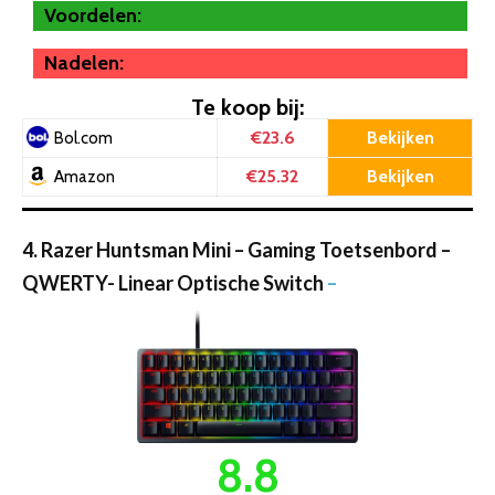
Voordelen:
Nadelen:
Te koop bij:
€23.6
Bekijken
Bol.com
€25.32
Bekijken
Amazon
4. Razer Huntsman Mini – Gaming Toetsenbord –
QWERTY- Linear Optische Switch
–
8.8