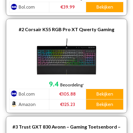
Bol.com
Bekijken
€39.99
#2
Corsair K55 RGB Pro XT Qwerty Gaming
Toetsenbord – Zwart
9.4
Beoordeling
*
Bol.com
Bekijken
€105.88
Amazon
Bekijken
€125.23
#3
Trust GXT 830 Avonn – Gaming Toetsenbord –