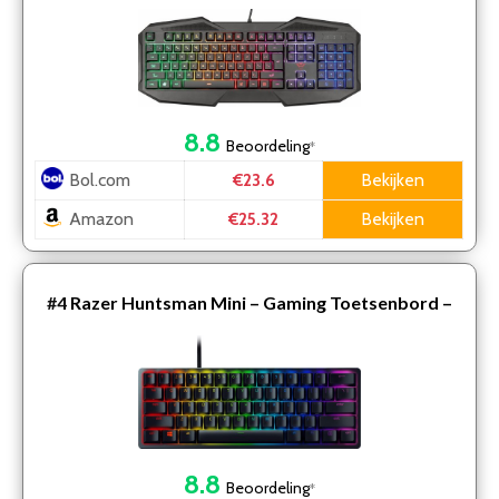
QWERTY ISO – Zwart
8.8
Beoordeling
*
Bol.com
Bekijken
€23.6
Amazon
Bekijken
€25.32
#4
Razer Huntsman Mini – Gaming Toetsenbord –
QWERTY- Linear Optische Switch
8.8
Beoordeling
*