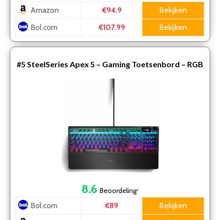
Amazon
Bekijken
€94.9
Bol.com
Bekijken
€107.99
#5
SteelSeries Apex 5 – Gaming Toetsenbord – RGB
– Mechanisch – QWERTY – Zwart
8.6
Beoordeling
*
Bol.com
Bekijken
€89