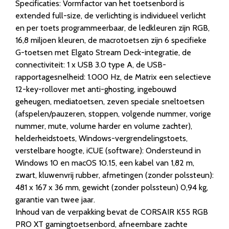
Specificaties: Vormfactor van het toetsenbord is
extended full-size, de verlichting is individueel verlicht
en per toets programmeerbaar, de ledkleuren zijn RGB,
16,8 miljoen kleuren, de macrotoetsen zijn 6 specifieke
G-toetsen met Elgato Stream Deck-integratie, de
connectiviteit: 1 x USB 3.0 type A, de USB-
rapportagesnelheid: 1.000 Hz, de Matrix een selectieve
12-key-rollover met anti-ghosting, ingebouwd
geheugen, mediatoetsen, zeven speciale sneltoetsen
(afspelen/pauzeren, stoppen, volgende nummer, vorige
nummer, mute, volume harder en volume zachter),
helderheidstoets, Windows-vergrendelingstoets,
verstelbare hoogte, iCUE (software): Ondersteund in
Windows 10 en macOS 10.15, een kabel van 1,82 m,
zwart, kluwenvrij rubber, afmetingen (zonder polssteun):
481 x 167 x 36 mm, gewicht (zonder polssteun) 0,94 kg,
garantie van twee jaar.
Inhoud van de verpakking bevat de CORSAIR K55 RGB
PRO XT gamingtoetsenbord, afneembare zachte