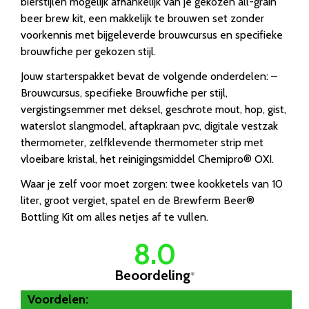
bierstijlen mogelijk afhankelijk van je gekozen all-grain
beer brew kit, een makkelijk te brouwen set zonder
voorkennis met bijgeleverde brouwcursus en specifieke
brouwfiche per gekozen stijl.
Jouw starterspakket bevat de volgende onderdelen: –
Brouwcursus, specifieke Brouwfiche per stijl,
vergistingsemmer met deksel, geschrote mout, hop, gist,
waterslot slangmodel, aftapkraan pvc, digitale vestzak
thermometer, zelfklevende thermometer strip met
vloeibare kristal, het reinigingsmiddel Chemipro® OXI.
Waar je zelf voor moet zorgen: twee kookketels van 10
liter, groot vergiet, spatel en de Brewferm Beer®
Bottling Kit om alles netjes af te vullen.
8.0
Beoordeling
*
Voordelen: