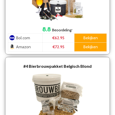
8.8
Beoordeling
*
Bol.com
Bekijken
€62.95
Amazon
Bekijken
€72.95
#4
Bierbrouwpakket Belgisch Blond