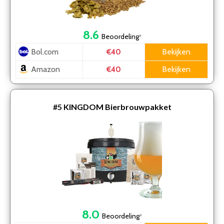
8.6
Beoordeling
*
Bol.com
Bekijken
€40
Amazon
Bekijken
€40
#5
KINGDOM Bierbrouwpakket
8.0
Beoordeling
*