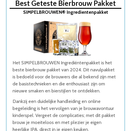
Best Geteste Bierbrouw Pakket
1. SIMPELBROUWEN® Ingredientenpakket
SIMPELBROUWEN® Ingredientenpakket
2. Brew Monkey Premium IPA Bierbrouwpakket
3. Brew Monkey Compleet Blond Bierbrouwpakket
4. Bierbrouwpakket Belgisch Blond
5. KINGDOM Bierbrouwpakket
Wat is de beste Bierbrouw Pakket van 2026
1. Beste Bierbrouw Pakket van 2026
2. Fijnste Bierbrouw Pakket van 2026
3. Goede Koop Bierbrouw Pakket
Het SIMPELBROUWEN Ingrediëntenpakket is het
4. Goede Kwaliteit Bierbrouw Pakket
beste bierbrouw pakket van 2024. Dit navulpakket
5. Goede Prijs-Kwaliteit Bierbrouw Pakket
is bedoeld voor de brouwers die al bekend zijn met
Conclusie
de basistechnieken en die enthousiast zijn om
nieuwe smaken en bierstijlen te ontdekken.
Dankzij een duidelijke handleiding en online
begeleiding is het vervolgen van je brouwavontuur
kinderspel. Vergeet de complicaties; met dit pakket
brouw je moeiteloos en met plezier je eigen
heerlijke IPA, direct in je eigen keuken.