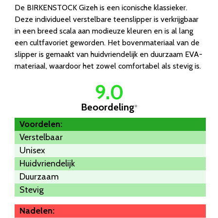
De BIRKENSTOCK Gizeh is een iconische klassieker.
Deze individueel verstelbare teenslipper is verkrijgbaar
in een breed scala aan modieuze kleuren en is al lang
een cultfavoriet geworden. Het bovenmateriaal van de
slipper is gemaakt van huidvriendelijk en duurzaam EVA-
materiaal, waardoor het zowel comfortabel als stevig is.
9.0
Beoordeling
*
Voordelen:
Verstelbaar
Unisex
Huidvriendelijk
Duurzaam
Stevig
Nadelen: