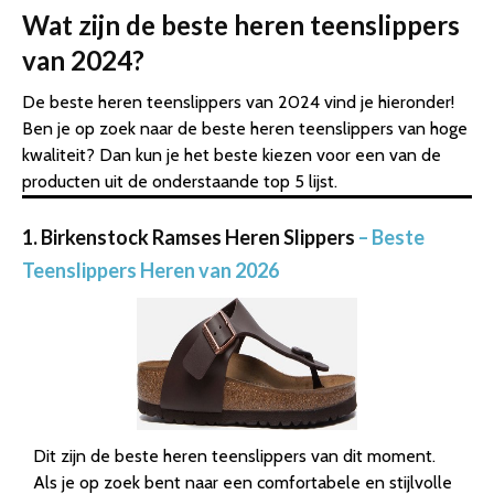
Wat zijn de beste heren teenslippers
van 2024?
De beste heren teenslippers van 2024 vind je hieronder!
Ben je op zoek naar de beste heren teenslippers van hoge
kwaliteit? Dan kun je het beste kiezen voor een van de
producten uit de onderstaande top 5 lijst.
1. Birkenstock Ramses Heren Slippers
– Beste
Teenslippers Heren van 2026
Dit zijn de beste heren teenslippers van dit moment.
Als je op zoek bent naar een comfortabele en stijlvolle