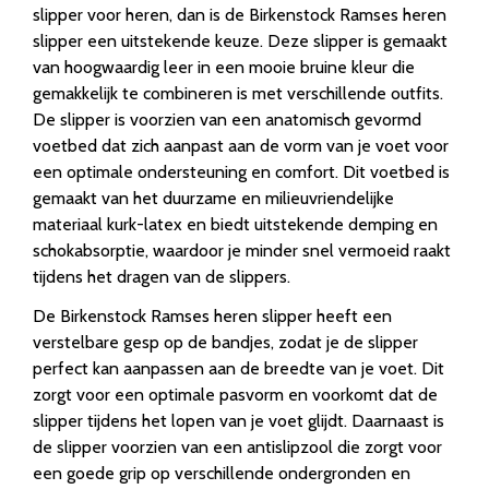
slipper voor heren, dan is de Birkenstock Ramses heren
slipper een uitstekende keuze. Deze slipper is gemaakt
van hoogwaardig leer in een mooie bruine kleur die
gemakkelijk te combineren is met verschillende outfits.
De slipper is voorzien van een anatomisch gevormd
voetbed dat zich aanpast aan de vorm van je voet voor
een optimale ondersteuning en comfort. Dit voetbed is
gemaakt van het duurzame en milieuvriendelijke
materiaal kurk-latex en biedt uitstekende demping en
schokabsorptie, waardoor je minder snel vermoeid raakt
tijdens het dragen van de slippers.
De Birkenstock Ramses heren slipper heeft een
verstelbare gesp op de bandjes, zodat je de slipper
perfect kan aanpassen aan de breedte van je voet. Dit
zorgt voor een optimale pasvorm en voorkomt dat de
slipper tijdens het lopen van je voet glijdt. Daarnaast is
de slipper voorzien van een antislipzool die zorgt voor
een goede grip op verschillende ondergronden en