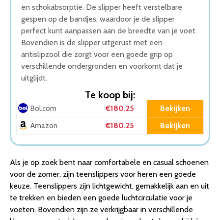
en schokabsorptie. De slipper heeft verstelbare
gespen op de bandjes, waardoor je de slipper
perfect kunt aanpassen aan de breedte van je voet.
Bovendien is de slipper uitgerust met een
antislipzool die zorgt voor een goede grip op
verschillende ondergronden en voorkomt dat je
uitglijdt.
Te koop bij:
€180.25
Bekijken
Bol.com
€180.25
Bekijken
Amazon
Als je op zoek bent naar comfortabele en casual schoenen
voor de zomer, zijn teenslippers voor heren een goede
keuze. Teenslippers zijn lichtgewicht, gemakkelijk aan en uit
te trekken en bieden een goede luchtcirculatie voor je
voeten. Bovendien zijn ze verkrijgbaar in verschillende