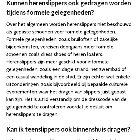
Kunnen herenslippers ook gedragen worden
tijdens formele gelegenheden?
Over het algemeen worden herenslippers niet beschouwd
als gepaste schoenen voor formele gelegenheden.
Formele gelegenheden, zoals bruiloften of zakelijke
bijeenkomsten, vereisen doorgaans meer formele
schoenen zoals dress shoes of heren loafers.
Herenslippers zijn meer geschikt voor informele
gelegenheden, zoals een dagje strand, het zwembad of
een casual wandeling in de stad. Er zijn echter wel enkele
uitzonderingen, zoals bijvoorbeeld bij bepaalde culturele
evenementen waar het dragen van slippers juist gepast
kan zijn. Het is altijd verstandig om de dresscode van de
gelegenheid te controleren voordat je besluit om
herenslippers te dragen.
Kan ik teenslippers ook binnenshuis dragen?