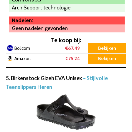
Arch Support technologie
Nadelen:
Geen nadelen gevonden
Te koop bij:
€67.49
Bekijken
Bol.com
€75.24
Bekijken
Amazon
5. Birkenstock Gizeh EVA Unisex
– Stijlvolle
Teenslippers Heren