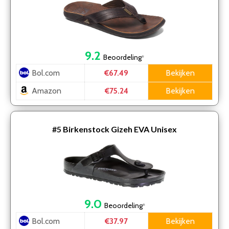
9.2
Beoordeling
*
Bol.com
Bekijken
€67.49
Amazon
Bekijken
€75.24
#5
Birkenstock Gizeh EVA Unisex
9.0
Beoordeling
*
Bol.com
Bekijken
€37.97