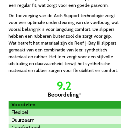
een regular fit, wat zorgt voor een goede pasvorm.
De toevoeging van de Arch Support technologie zorgt
voor een optimale ondersteuning van de voetboog, wat
vooral belangrijk is voor langdurig comfort. De slippers
hebben een rubberen buitenzool die zorgt voor grip.
Wat betreft het materiaal zijn de Reef J-Bay III slippers
gemaakt van een combinatie van leer, synthetisch
materiaal en rubber. Het leer zorgt voor een stijlvolle
uitstraling en duurzaamheid, terwijl het synthetische
materiaal en rubber zorgen voor flexibiliteit en comfort.
9.2
Beoordeling
*
Voordelen:
Flexibel
Duurzaam
Comfortabel