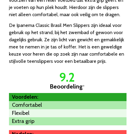
voorzien van een reliëf voetbed dat extra grip geeft en
je voeten op hun plek houdt. Hierdoor zijn de slippers
niet alleen comfortabel, maar ook veilig om te dragen.
De Ipanema Classic Brasil Men Slippers zijn ideaal voor
gebruik op het strand, bij het zwembad of gewoon voor
dagelijks gebruik. Ze zijn licht van gewicht en gemakkelijk
mee te nemen in je tas of koffer. Het is een geweldige
keuze voor heren die op zoek zijn naar comfortabele en
stijlvolle teenslippers voor een betaalbare prijs.
9.2
Beoordeling
*
Voordelen:
Comfortabel
Flexibel
Extra grip