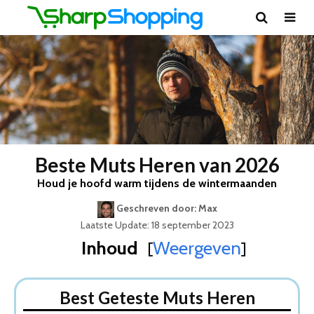
Beste Muts Heren van 2026
Houd je hoofd warm tijdens de wintermaanden
Geschreven door: Max
Laatste Update: 18 september 2023
Inhoud
Weergeven
[
]
Best Geteste Muts Heren
Dit zijn de 5 Beste Mutsen Heren Van 2026
Best Geteste Muts Heren
1. Knit Factory Coco Muts