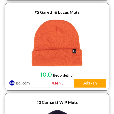
#2
Gareth & Lucas Muts
10.0
Beoordeling
*
Bol.com
Bekijken
€14.95
#3
Carhartt WIP Muts