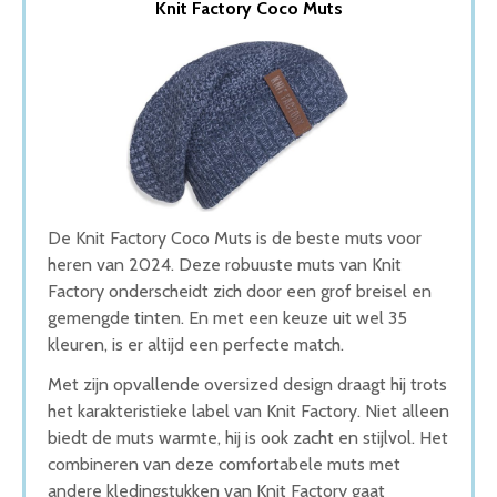
Knit Factory Coco Muts
2. Gareth & Lucas Muts
3. Carhartt WIP Muts
4. Elmer Black Herschel beanie
5. NOMAD Beanie
Wat is de beste Muts Heren van 2026
1. Beste Muts Heren van 2026
2. Beste Budget Muts Heren van 2026
3. Fijnste Muts Heren van 2026
4. Goede Prijs-Kwaliteit Muts Heren
De Knit Factory Coco Muts is de beste muts voor
5. Goede Koop Muts Heren
heren van 2024. Deze robuuste muts van Knit
Conclusie
Factory onderscheidt zich door een grof breisel en
gemengde tinten. En met een keuze uit wel 35
kleuren, is er altijd een perfecte match.
Met zijn opvallende oversized design draagt hij trots
het karakteristieke label van Knit Factory. Niet alleen
biedt de muts warmte, hij is ook zacht en stijlvol. Het
combineren van deze comfortabele muts met
andere kledingstukken van Knit Factory gaat