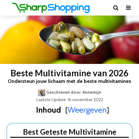
Beste Multivitamine van 2026
Ondersteun jouw lichaam met de beste multivitamines
Geschreven door: Annemijn
Laatste Update: 16 november 2022
Inhoud
Weergeven
[
]
Best Geteste Multivitamine
Dit zijn de 8 Beste Multivitamines Van 2026
Best Geteste Multivitamine
1. Yummygums Multi Plus – multivitamine – met vitamine