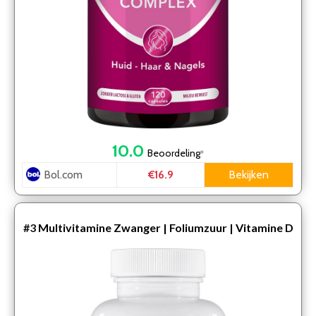
10.0
Beoordeling
*
Bol.com
Bekijken
€16.9
#3
Multivitamine Zwanger | Foliumzuur | Vitamine D
| Voor, tijdens en na de zwangerschap | Zwanger
word…