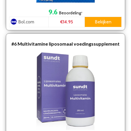
9.6
Beoordeling
*
Bol.com
Bekijken
€14.95
#6
Multivitamine liposomaal voedingssupplement
van Sundt® – 100% Vegan – 250 ml – multivitaminen
voor …