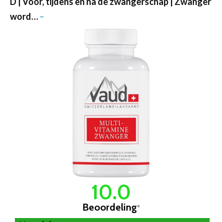
D | Voor, tijdens en na de zwangerschap | Zwanger
word…
–
10.0
Beoordeling
*