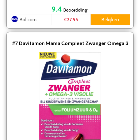
9.4
Beoordeling
*
Bol.com
Bekijken
€27.95
#7
Davitamon Mama Compleet Zwanger Omega 3
Visolie met Foliumzuur – Multivitamine
zwangerschap met vita…