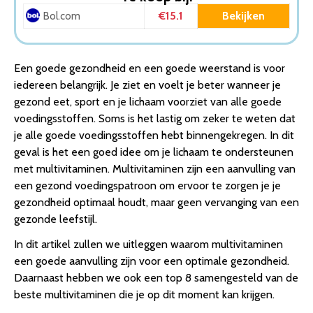
3. Multivitamine Zwanger | Foliumzuur | Vitamine D | Voor,
€15.1
Bekijken
Bol.com
tijdens en na de zwangerschap | Zwanger word…
4. Orthica – Multi 4 All – 90 Tabletten – Multivitaminen
5. Davitamon Junior 3+ Kauwvitamines – multivitamine
Een goede gezondheid en een goede weerstand is voor
kinderen – multifruit – 120 tabletten
iedereen belangrijk. Je ziet en voelt je beter wanneer je
6. Multivitamine liposomaal voedingssupplement van
gezond eet, sport en je lichaam voorziet van alle goede
Sundt® – 100% Vegan – 250 ml – multivitaminen voor …
voedingsstoffen. Soms is het lastig om zeker te weten dat
7. Davitamon Mama Compleet Zwanger Omega 3 Visolie
je alle goede voedingsstoffen hebt binnengekregen. In dit
met Foliumzuur – Multivitamine zwangerschap met vita…
geval is het een goed idee om je lichaam te ondersteunen
8. Dagravit Totaal 30 Multivitamine –
met multivitaminen. Multivitaminen zijn een aanvulling van
Voordeelverpakking – 500 dragees
een gezond voedingspatroon om ervoor te zorgen je je
Conclusie
gezondheid optimaal houdt, maar geen vervanging van een
gezonde leefstijl.
In dit artikel zullen we uitleggen waarom multivitaminen
een goede aanvulling zijn voor een optimale gezondheid.
Daarnaast hebben we ook een top 8 samengesteld van de
beste multivitaminen die je op dit moment kan krijgen.