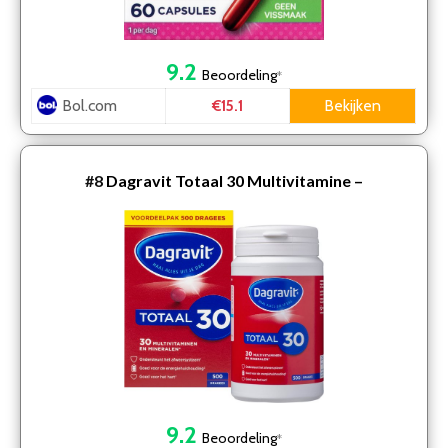
9.2
Beoordeling
*
Bol.com
Bekijken
€15.1
#8
Dagravit Totaal 30 Multivitamine –
Voordeelverpakking – 500 dragees
9.2
Beoordeling
*