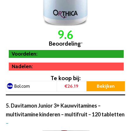
9.6
Beoordeling
*
Voordelen:
Nadelen:
Te koop bij:
€26.19
Bekijken
Bol.com
5. Davitamon Junior 3+ Kauwvitamines –
multivitamine kinderen – multifruit – 120 tabletten
–