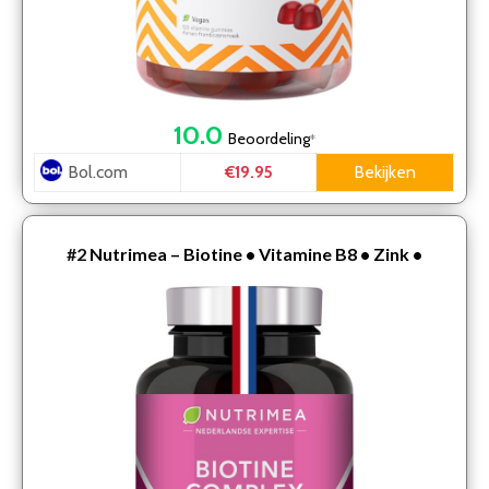
10.0
Beoordeling
*
Bol.com
Bekijken
€19.95
#2
Nutrimea – Biotine • Vitamine B8 • Zink •
Vitaminen • 100% vegan – 120 vegacaps