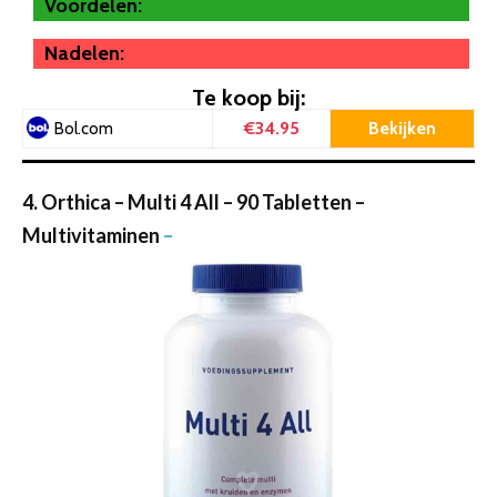
Voordelen:
Nadelen:
Te koop bij:
€34.95
Bekijken
Bol.com
4. Orthica – Multi 4 All – 90 Tabletten –
Multivitaminen
–