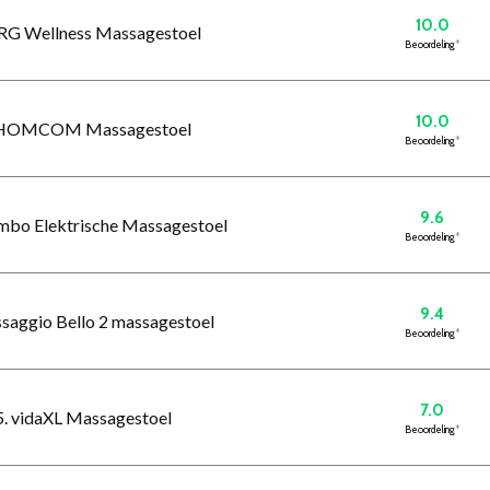
10.0
RG Wellness Massagestoel
Beoordeling
*
10.0
 HOMCOM Massagestoel
Beoordeling
*
9.6
bo Elektrische Massagestoel
Beoordeling
*
9.4
saggio Bello 2 massagestoel
Beoordeling
*
7.0
5. vidaXL Massagestoel
Beoordeling
*