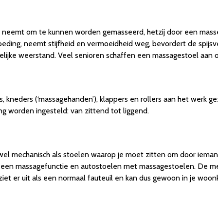
 neemt om te kunnen worden gemasseerd, hetzij door een masseur
ding, neemt stijfheid en vermoeidheid weg, bevordert de spijsve
lijke weerstand. Veel senioren schaffen een massagestoel aan o
 kneders (‘massagehanden’), klappers en rollers aan het werk g
g worden ingesteld: van zittend tot liggend.
zowel mechanisch als stoelen waarop je moet zitten om door ie
een massagefunctie en autostoelen met massagestoelen. De me
et er uit als een normaal fauteuil en kan dus gewoon in je woonka