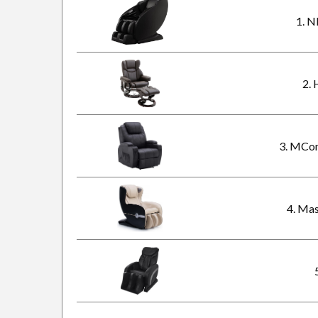
1. N
2.
3. MCom
4. Mas