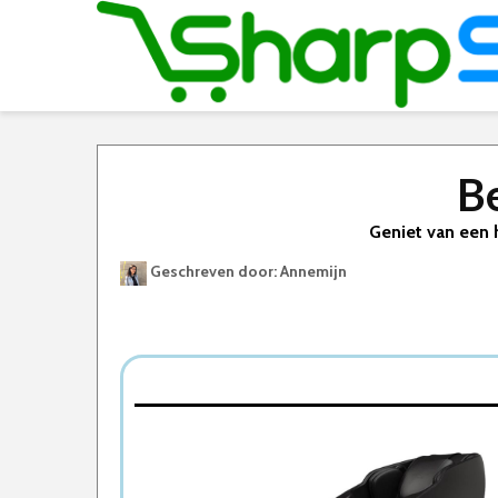
B
Geniet van een 
Geschreven door: Annemijn
Best Geteste Massagestoel
Dit zijn de 5 Beste Massagestoelen Van 2026
1. NRG Wellness Massagestoel
2. HOMCOM Massagestoel
3. MCombo Elektrische Massagestoel
4. Massaggio Bello 2 massagestoel