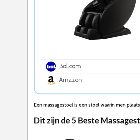
5. vidaXL Massagestoel
Wat is de beste Massagestoel van 2026
1. Beste Massagestoel van 2026
2. Beste Budget Massagestoel van 2026
3. Goede Koop Massagestoel
4. Stijlvolle Massagestoel
5. Goede Kwaliteit Massagestoel
Conclusie
Bol.com
Amazon
Een massagestoel is een stoel waarin men plaat
Dit zijn de 5 Beste Massages