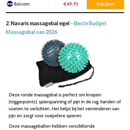
€49.95
Bekijken
Bol.com
2. Navaris massagebal egel
– Beste Budget
Massagebal van 2026
Deze ronde massagebal is perfect om knopen
(triggerpoints), spierspanning of pijn in de rug, handen of
voeten te verlichten. Het helpt bij het verminderen van
pijn en zorgt voor soepelere spieren.
Deze massageballen hebben verschillende