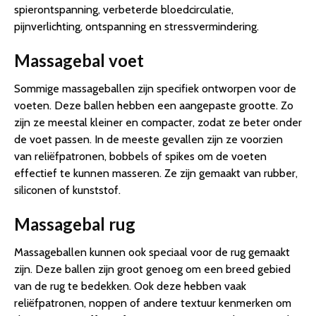
spierontspanning, verbeterde bloedcirculatie,
pijnverlichting, ontspanning en stressvermindering.
Massagebal voet
Sommige massageballen zijn specifiek ontworpen voor de
voeten. Deze ballen hebben een aangepaste grootte. Zo
zijn ze meestal kleiner en compacter, zodat ze beter onder
de voet passen. In de meeste gevallen zijn ze voorzien
van reliëfpatronen, bobbels of spikes om de voeten
effectief te kunnen masseren. Ze zijn gemaakt van rubber,
siliconen of kunststof.
Massagebal rug
Massageballen kunnen ook speciaal voor de rug gemaakt
zijn. Deze ballen zijn groot genoeg om een breed gebied
van de rug te bedekken. Ook deze hebben vaak
reliëfpatronen, noppen of andere textuur kenmerken om