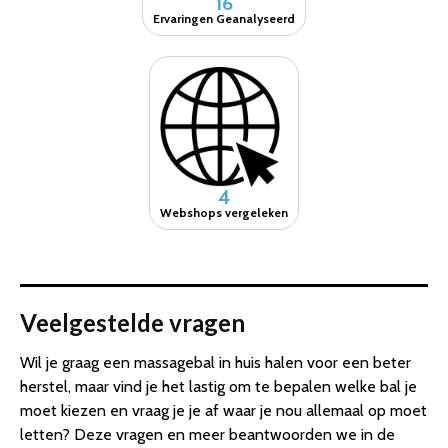
16
Ervaringen Geanalyseerd
4
Webshops vergeleken
Veelgestelde vragen
Wil je graag een massagebal in huis halen voor een beter
herstel, maar vind je het lastig om te bepalen welke bal je
moet kiezen en vraag je je af waar je nou allemaal op moet
letten? Deze vragen en meer beantwoorden we in de