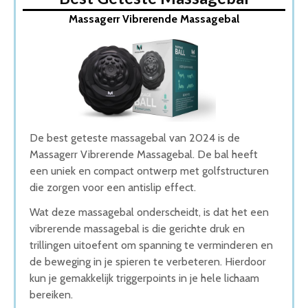
1. Massagerr Vibrerende Massagebal
Massagerr Vibrerende Massagebal
2. Navaris massagebal egel
3. BrellaVio Massagebal
4. Triggerpoint Massage bal
5. TriggerPoint MBX Massage Bal
Wat is de beste Massagebal van 2026
1. Beste Massagebal van 2026
2. Beste Budget Massagebal van 2026
3. Duurzame Massagebal
De best geteste massagebal van 2024 is de
4. Goede Koop Massagebal
Massagerr Vibrerende Massagebal. De bal heeft
5. Goede Prijs-Kwaliteit Massagebal
een uniek en compact ontwerp met golfstructuren
Conclusie
die zorgen voor een antislip effect.
Wat deze massagebal onderscheidt, is dat het een
vibrerende massagebal is die gerichte druk en
trillingen uitoefent om spanning te verminderen en
de beweging in je spieren te verbeteren. Hierdoor
kun je gemakkelijk triggerpoints in je hele lichaam
bereiken.