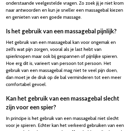
onderstaande veelgestelde vragen. Zo zoek jij je niet krom
naar antwoorden en kun je sneller een massagebal kiezen
en genieten van een goede massage.
Is het gebruik van een massagebal pijnlijk?
Het gebruik van een massagebal kan voor ongemak en
zelfs wat pijn zorgen, vooral als je last hebt van
spierknopen maar ook bij gespannen of pijnlijke spieren.
Hoe erg dit is, varieert van persoon tot persoon. Het
gebruik van een massagebal mag niet te veel pijn doen,
dan moet je de druk op de bal verminderen tot een meer
comfortabel gevoel.
Kan het gebruik van een massagebal slecht
zijn voor een spier?
In principe is het gebruik van een massagebal niet slecht
voor je spieren. Echter kan het verkeerd gebruiken van een