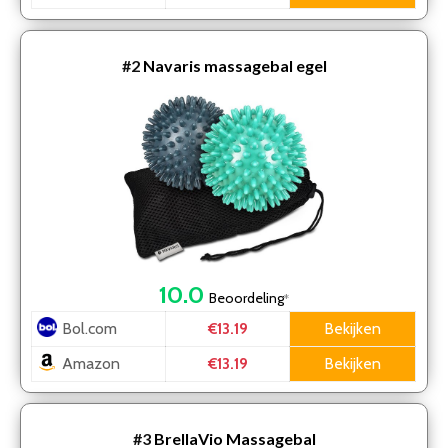
#2
Navaris massagebal egel
10.0
Beoordeling
*
Bol.com
Bekijken
€13.19
Amazon
Bekijken
€13.19
#3
BrellaVio Massagebal