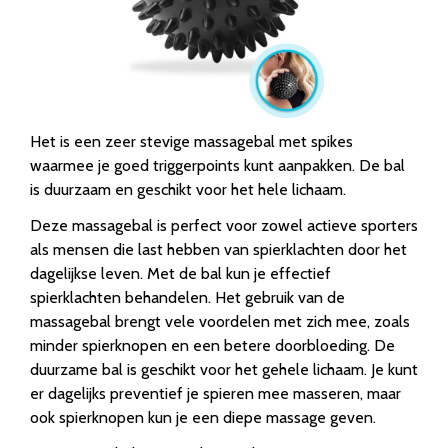
Het is een zeer stevige massagebal met spikes
waarmee je goed triggerpoints kunt aanpakken. De bal
is duurzaam en geschikt voor het hele lichaam.
Deze massagebal is perfect voor zowel actieve sporters
als mensen die last hebben van spierklachten door het
dagelijkse leven. Met de bal kun je effectief
spierklachten behandelen. Het gebruik van de
massagebal brengt vele voordelen met zich mee, zoals
minder spierknopen en een betere doorbloeding. De
duurzame bal is geschikt voor het gehele lichaam. Je kunt
er dagelijks preventief je spieren mee masseren, maar
ook spierknopen kun je een diepe massage geven.