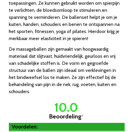
toepassingen. Ze kunnen gebruikt worden om spierpijn
te verlichten, de bloedsomloop te stimuleren en
spanning te verminderen. De ballenset helpt je om je
kuiten, handen, schouders en benen te ontspannen na
het sporten, fitnessen, yoga of pilates. Hierdoor krijg je
merkbaar meer elasticiteit in je spieren!
De massageballen zijn gemaakt van hoogwaardig
materiaal dat slijtvast, huidvriendelijk, geurloos en vrij
van schadelijke stoffen is. De vorm en gegroefde
structuur van de ballen zijn ideaal om verklevingen in
het bindweefsel los te maken. Ze zijn effectief bij de
behandeling van pijn in de nek, rug, voeten, kuiten en
schouders.
10.0
Beoordeling
*
Voordelen: