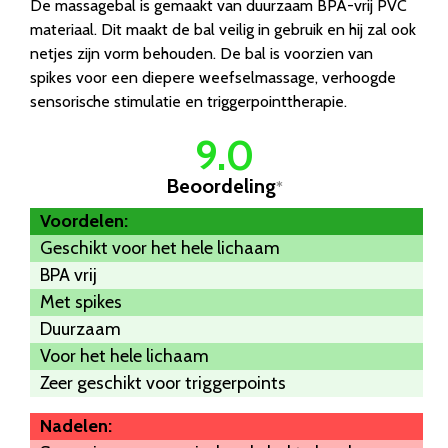
De massagebal is gemaakt van duurzaam BPA-vrij PVC
materiaal. Dit maakt de bal veilig in gebruik en hij zal ook
netjes zijn vorm behouden. De bal is voorzien van
spikes voor een diepere weefselmassage, verhoogde
sensorische stimulatie en triggerpointtherapie.
9.0
Beoordeling
*
Voordelen:
Geschikt voor het hele lichaam
BPA vrij
Met spikes
Duurzaam
Voor het hele lichaam
Zeer geschikt voor triggerpoints
Nadelen: