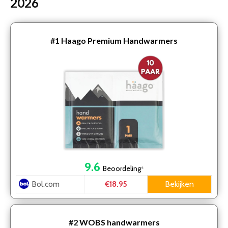
2026
#1
Haago Premium Handwarmers
9.6
Beoordeling
*
Bol.com
Bekijken
€18.95
#2
WOBS handwarmers