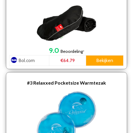
9.0
Beoordeling
*
Bol.com
Bekijken
€64.79
#3
Relaxxed Pocketsize Warmtezak