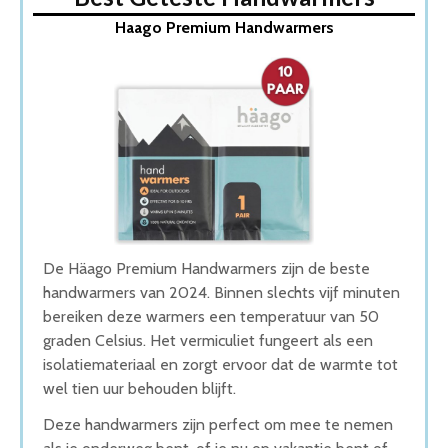
1. Haago Premium Handwarmers
Haago Premium Handwarmers
2. WOBS handwarmers
3. Relaxxed Pocketsize Warmtezak
4. CutiePie Handwarmer
5. Zippo Handwarmer
Wat is de beste Handwarmers van 2026
1. Beste Handwarmers van 2026
2. Goede Koop Handwarmers
3. Beste Budget Handwarmers van 2026
4. Goede Prijs-Kwaliteit Handwarmers
5. Stijlvolle Handwarmers
De Häago Premium Handwarmers zijn de beste
Conclusie
handwarmers van 2024. Binnen slechts vijf minuten
bereiken deze warmers een temperatuur van 50
graden Celsius. Het vermiculiet fungeert als een
isolatiemateriaal en zorgt ervoor dat de warmte tot
wel tien uur behouden blijft.
Deze handwarmers zijn perfect om mee te nemen