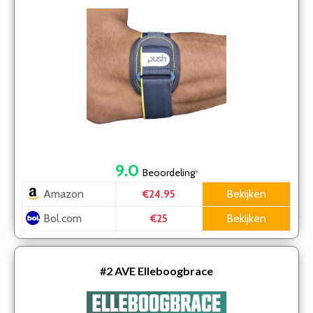
9.0
Beoordeling
*
Amazon
Bekijken
€24.95
Bol.com
Bekijken
€25
#2
AVE Elleboogbrace