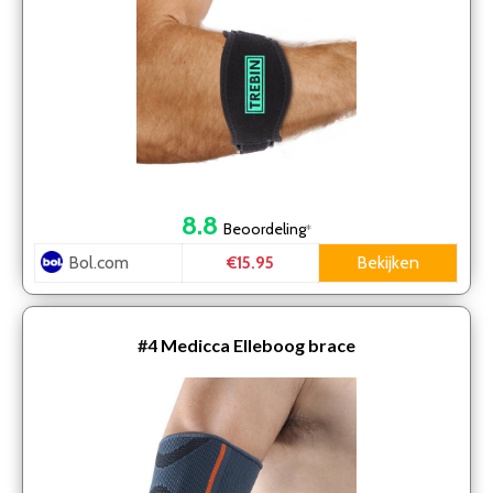
8.8
Beoordeling
*
Bol.com
Bekijken
€15.95
#4
Medicca Elleboog brace