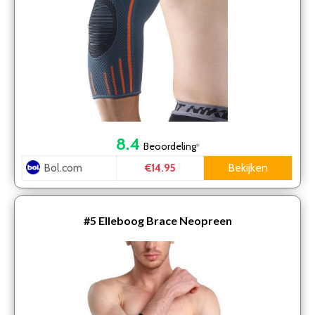
8.4
Beoordeling
*
Bol.com
Bekijken
€14.95
#5
Elleboog Brace Neopreen