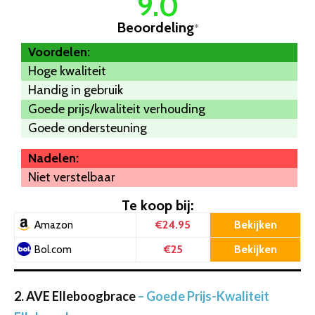
9.0
Beoordeling
*
Voordelen:
Hoge kwaliteit
Handig in gebruik
Goede prijs/kwaliteit verhouding
Goede ondersteuning
Nadelen:
Niet verstelbaar
Te koop bij:
€24.95
Bekijken
Amazon
€25
Bekijken
Bol.com
2. AVE Elleboogbrace
– Goede Prijs-Kwaliteit