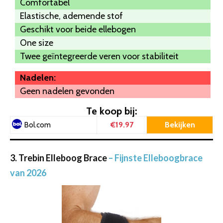
Comfortabel
Elastische, ademende stof
Geschikt voor beide ellebogen
One size
Twee geïntegreerde veren voor stabiliteit
Nadelen:
Geen nadelen gevonden
Te koop bij:
€19.97
Bekijken
Bol.com
3. Trebin Elleboog Brace
– Fijnste Elleboogbrace
van 2026