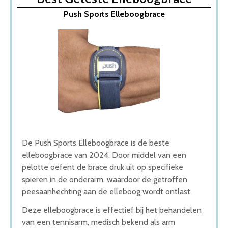
1. Push Sports Elleboogbrace
Push Sports Elleboogbrace
2. AVE Elleboogbrace
3. Trebin Elleboog Brace
4. Medicca Elleboog brace
5. Elleboog Brace Neopreen
Wat is de beste Elleboogbrace van 2026
1. Beste Elleboogbrace van 2026
2. Goede Prijs-Kwaliteit Elleboogbrace
3. Fijnste Elleboogbrace van 2026
4. Goede Koop Elleboogbrace
5. Beste Budget Elleboogbrace van 2026
Conclusie
De Push Sports Elleboogbrace is de beste
elleboogbrace van 2024. Door middel van een
pelotte oefent de brace druk uit op specifieke
spieren in de onderarm, waardoor de getroffen
peesaanhechting aan de elleboog wordt ontlast.
Deze elleboogbrace is effectief bij het behandelen
van een tennisarm, medisch bekend als arm