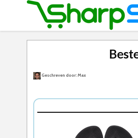
Best
Geschreven door: Max
Best Geteste Teenslippers Dames
Dit zijn de 5 Beste Teenslippers Dames Van 
1. Ipanema Anatomic Brasilidade Slippers
2. Birkenstock Gizeh Dames Slippers
3. Teva W Olowahu Dames Slippers
4. Reef Ortho-Spring Dames Slippers