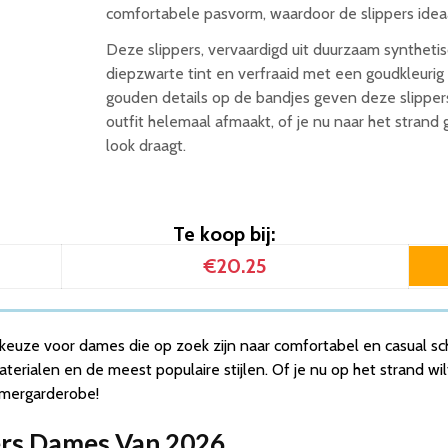
comfortabele pasvorm, waardoor de slippers ideaal
6
Deze slippers, vervaardigd uit duurzaam synthetis
diepzwarte tint en verfraaid met een goudkleurig 
gouden details op de bandjes geven deze slippers
s
outfit helemaal afmaakt, of je nu naar het stran
look draagt.
Te koop bij:
€20.25
 keuze voor dames die op zoek zijn naar comfortabel en casual sch
terialen en de meest populaire stijlen. Of je nu op het strand w
omergarderobe!
pers Dames Van 2026