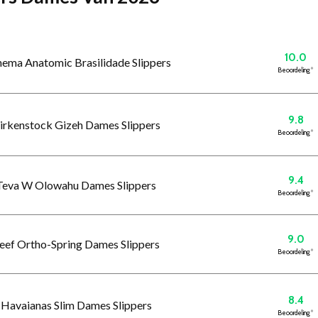
10.0
anema Anatomic Brasilidade Slippers
Beoordeling
*
9.8
Birkenstock Gizeh Dames Slippers
Beoordeling
*
9.4
 Teva W Olowahu Dames Slippers
Beoordeling
*
9.0
Reef Ortho-Spring Dames Slippers
Beoordeling
*
8.4
 Havaianas Slim Dames Slippers
Beoordeling
*