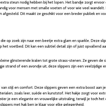
extra steun nodig hebben bij het lopen. Het bandje zorgt ervoor 
 handig voor mensen met smalle voeten of voor wie veel wandelt. 
afgesteld. Dit maakt ze geschikt voor een breder publiek en voor
n die op zoek zijn naar een beetje extra glam en sparkle. Deze 
et voetbed. Dit kan een subtiel detail zijn of juist opvallend aan
leine glinsterende kralen tot grote strass-stenen. Ze geven de sl
gje strand of een avondje uit, deze slippers zijn een veelzijdige
 van stijl en comfort. Deze slippers geven een extra boost aan j
aterialen, zoals leer, suède en kunststof. Het hakje zorgt voor ex
er je een elegante en vrouwelijke uitstraling, terwijl je toch het
slippers met hak ben je klaar voor elke gelegenheid.