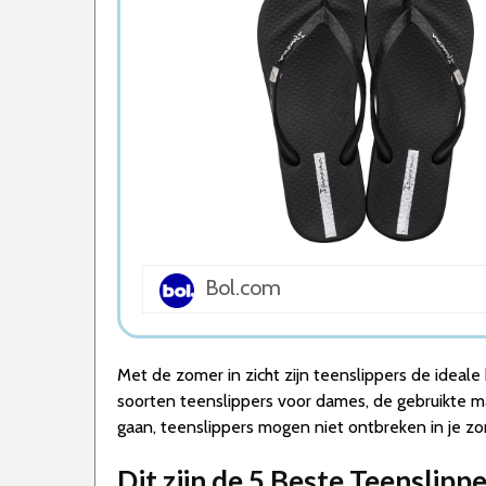
5. Havaianas Slim Dames Slippers
Wat is de beste Teenslippers Dames van 202
1. Beste Teenslippers Dames van 2026
2. Stijlvolle Teenslippers Dames
3. Goede Prijs-Kwaliteit Teenslippers Dame
4. Duurzame Teenslippers Dames
5. Goede Koop Teenslippers Dames
Conclusie
Bol.com
Met de zomer in zicht zijn teenslippers de ideale
soorten teenslippers voor dames, de gebruikte ma
gaan, teenslippers mogen niet ontbreken in je z
Dit zijn de 5 Beste Teenslip