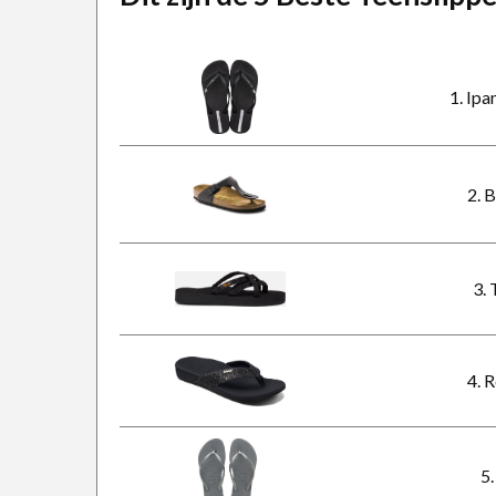
1. Ip
2. 
3.
4. 
5.