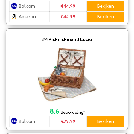
Bol.com
Bekijken
€44.99
Amazon
Bekijken
€44.99
#4
Picknickmand Lucio
8.6
Beoordeling
*
Bol.com
Bekijken
€79.99