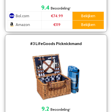
9.4
Beoordeling
*
Bol.com
Bekijken
€74.99
Amazon
Bekijken
€119
#3
LifeGoods Picknickmand
9.2
Beoordeling
*