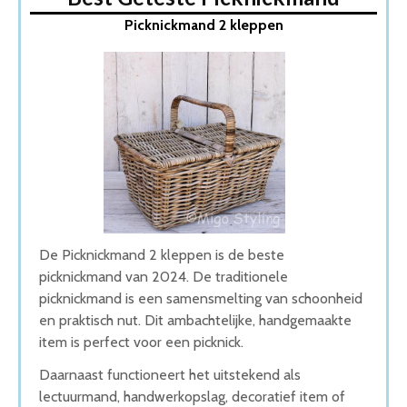
1. Picknickmand 2 kleppen
Picknickmand 2 kleppen
2. Picknickmand Fabia
3. LifeGoods Picknickmand
4. Picknickmand Lucio
5. Svenska Living Picknickmand
Wat is de beste Picknickmand van 2026
1. Beste Picknickmand van 2026
2. Stijlvolle Picknickmand
3. Goede Prijs-Kwaliteit Picknickmand
4. Goede Koop Picknickmand
5. Beste Budget Picknickmand van 2026
Conclusie
De Picknickmand 2 kleppen is de beste
picknickmand van 2024. De traditionele
picknickmand is een samensmelting van schoonheid
en praktisch nut. Dit ambachtelijke, handgemaakte
item is perfect voor een picknick.
Daarnaast functioneert het uitstekend als
lectuurmand, handwerkopslag, decoratief item of