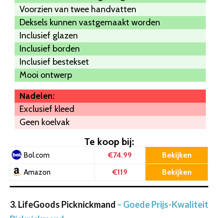
Voorzien van twee handvatten
Deksels kunnen vastgemaakt worden
Inclusief glazen
Inclusief borden
Inclusief bestekset
Mooi ontwerp
Nadelen:
Exclusief kleed
Geen koelvak
Te koop bij:
€74.99
Bekijken
Bol.com
€119
Bekijken
Amazon
3. LifeGoods Picknickmand
– Goede Prijs-Kwaliteit