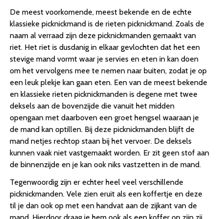
De meest voorkomende, meest bekende en de echte
klassieke picknickmand is de rieten picknickmand. Zoals de
naam al verraad zijn deze picknickmanden gemaakt van
riet. Het riet is dusdanig in elkaar gevlochten dat het een
stevige mand vormt waar je servies en eten in kan doen
om het vervolgens mee te nemen naar buiten, zodat je op
een leuk plekje kan gaan eten. Een van de meest bekende
en klassieke rieten picknickmanden is degene met twee
deksels aan de bovenzijde die vanuit het midden
opengaan met daarboven een groet hengsel waaraan je
de mand kan optillen. Bij deze picknickmanden blijft de
mand netjes rechtop staan bij het vervoer. De deksels
kunnen vaak niet vastgemaakt worden. Er zit geen stof aan
de binnenzijde en je kan ook niks vastzetten in de mand.
Tegenwoordig zijn er echter heel veel verschillende
picknickmanden. Vele zien eruit als een koffertje en deze
til je dan ook op met een handvat aan de zijkant van de
mand. Hierdoor draag je hem ook als een koffer op zijn zij.