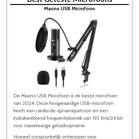
1. Maono USB Microfoon
Maono USB Microfoon
2. LifeGoods Karaoke Microfoon
3. Vivid Green USB Microfoon
4. Blue Microphones Yeti
5. LifeGoods Condensator Microfoon
Wat is de beste Microfoons van 2026
1. Beste Microfoons van 2026
2. Goede Prijs-Kwaliteit Microfoons
3. Beste Budget Microfoons van 2026
4. Goede Koop Microfoons
5. Goede Budget Microfoons
Conclusie
De Maono USB Microfoon is de beste microfoon
van 2024. Deze hoogwaardige USB-microfoon
heeft een cardioïde opnamepatroon en een
indrukwekkend frequentiebereik van 192 kHz/24 bit
voor nauwkeurige geluidsopname.
Hoewel oorspronkelijk ontworpen voor