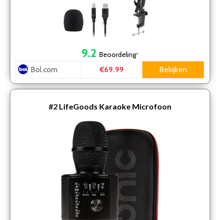
9.2
Beoordeling
*
Bol.com
Bekijken
€69.99
#2
LifeGoods Karaoke Microfoon