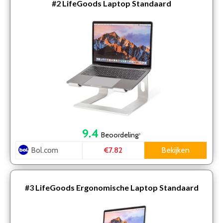
#2
LifeGoods Laptop Standaard
9.4
Beoordeling
*
Bol.com
Bekijken
€7.82
#3
LifeGoods Ergonomische Laptop Standaard