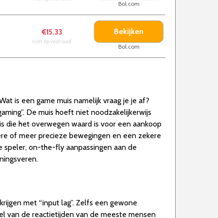
Bol.com
Bekijken
€15.33
niet op voorraad
Bol.com
Wat is een game muis namelijk vraag je je af?
ming”. De muis hoeft niet noodzakelijkerwijs
is die het overwegen waard is voor een aankoop
ere of meer precieze bewegingen en een zekere
 speler, on-the-fly aanpassingen aan de
nningsveren.
krijgen met “input lag”. Zelfs een gewone
el van de reactietijden van de meeste mensen