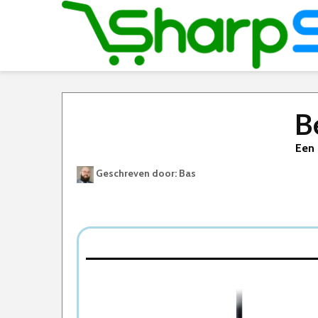
B
Een 
Geschreven door: Bas
Best Geteste Gaming Muis
Dit zijn de 5 Beste Gaming Muizen Van 2026
1. Razer DeathAdder V2
2. Logitech G502 HERO
3. Corsair IRONCLAW RGB Gaming Mouse
4. Trust GXT 131 Ranoo