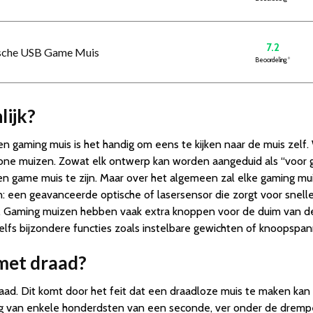
7.2
ische USB Game Muis
Beoordeling
*
lijk?
n gaming muis is het handig om eens te kijken naar de muis zelf. 
one muizen. Zowat elk ontwerp kan worden aangeduid als “voor ga
n game muis te zijn. Maar over het algemeen zal elke gaming mu
een geavanceerde optische of lasersensor die zorgt voor snell
r. Gaming muizen hebben vaak extra knoppen voor de duim van de
zelfs bijzondere functies zoals instelbare gewichten of knoopspa
met draad?
raad. Dit komt door het feit dat een draadloze muis te maken kan 
ing van enkele honderdsten van een seconde, ver onder de dremp