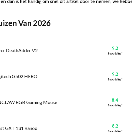
pen dan is het handig om snel dit artikel door te nemen, we hebb
Muizen Van 2026
9.2
zer DeathAdder V2
Beoordeling
*
9.2
ogitech G502 HERO
Beoordeling
*
8.4
RONCLAW RGB Gaming Mouse
Beoordeling
*
8.2
ust GXT 131 Ranoo
Beoordeling
*