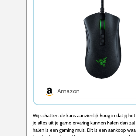
5. Optische USB Game Muis
Wat is de beste Gaming Muis van 2026
1. Beste Gaming Muis van 2026
2. Goede Koop Gaming Muis
3. Goede Prijs-Kwaliteit Gaming Muis
4. Lichte Gaming Muis
5. Beste Budget Gaming Muis van 2026
Conclusie
Amazon
Wij schatten de kans aanzienlijk hoog in dat jij 
je alles uit je game ervaring kunnen halen dan zal
halen is een gaming muis. Dit is een aankoop waar