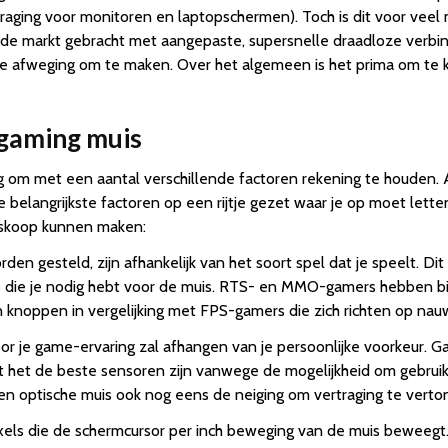
rtraging voor monitoren en laptopschermen). Toch is dit voor ve
e markt gebracht met aangepaste, supersnelle draadloze verbind
ke afweging om te maken. Over het algemeen is het prima om te k
 gaming muis
g om met een aantal verschillende factoren rekening te houden. A
elangrijkste factoren op een rijtje gezet waar je op moet lette
iskoop kunnen maken:
n gesteld, zijn afhankelijk van het soort spel dat je speelt. Dit
ies die je nodig hebt voor de muis. RTS- en MMO-gamers hebben 
noppen in vergelijking met FPS-gamers die zich richten op nauwk
 je game-ervaring zal afhangen van je persoonlijke voorkeur. Ga
at het de beste sensoren zijn vanwege de mogelijkheid om gebruik
 een optische muis ook nog eens de neiging om vertraging te verto
xels die de schermcursor per inch beweging van de muis beweegt. 