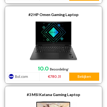
#2
HP Omen Gaming Laptop
10.0
Beoordeling
*
Bol.com
Bekijken
€780.31
#3
MSI Katana Gaming Laptop