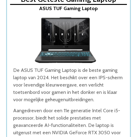
1. ASUS TUF Gaming Laptop
ASUS TUF Gaming Laptop
2. HP Omen Gaming Laptop
3. MSI Katana Gaming Laptop
4. Lenovo Legion 5 Gaming Laptop
5. ASUS TUF F15 Gaming laptop
Wat is de beste Gaming Laptop van 2026
1. Beste Gaming Laptop van 2026
2. Goede Kwaliteit Gaming Laptop
3. Goede Prijs-Kwaliteit Gaming Laptop
4. Beste Budget Gaming Laptop van 2026
De ASUS TUF Gaming Laptop is de beste gaming
5. Goede Koop Gaming Laptop
laptop van 2024. Het beschikt over een IPS-scherm
Conclusie
voor levendige kleurweergave, een verlicht
toetsenbord voor gamen in het donker en is klaar
voor mogelijke geheugenuitbreidingen.
Aangedreven door een 11e generatie Intel Core i5-
processor, biedt het solide prestaties met
geavanceerde AI-functionaliteiten. De laptop is
uitgerust met een NVIDIA GeForce RTX 3050 voor