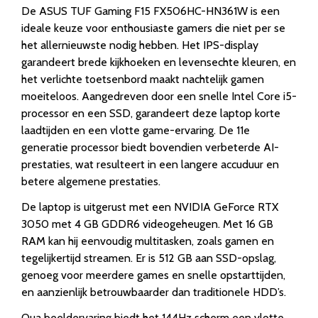
De ASUS TUF Gaming F15 FX506HC-HN361W is een
ideale keuze voor enthousiaste gamers die niet per se
het allernieuwste nodig hebben. Het IPS-display
garandeert brede kijkhoeken en levensechte kleuren, en
het verlichte toetsenbord maakt nachtelijk gamen
moeiteloos. Aangedreven door een snelle Intel Core i5-
processor en een SSD, garandeert deze laptop korte
laadtijden en een vlotte game-ervaring. De 11e
generatie processor biedt bovendien verbeterde AI-
prestaties, wat resulteert in een langere accuduur en
betere algemene prestaties.
De laptop is uitgerust met een NVIDIA GeForce RTX
3050 met 4 GB GDDR6 videogeheugen. Met 16 GB
RAM kan hij eenvoudig multitasken, zoals gamen en
tegelijkertijd streamen. Er is 512 GB aan SSD-opslag,
genoeg voor meerdere games en snelle opstarttijden,
en aanzienlijk betrouwbaarder dan traditionele HDD’s.
Qua beeldervaring biedt het 144Hz scherm een vlotte